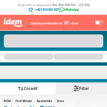
Sme vám k dispozícii
Po-Ne 08:00 - 22:00
+421 910 301 207
WhatsApp
|
15
Zájazdy predávame už
rokov
Ibiza
Kedy cestujete?
Zoradiť
Filter
IDEM
First Minute
Španielsko
Ibiza
Ako cestujete?