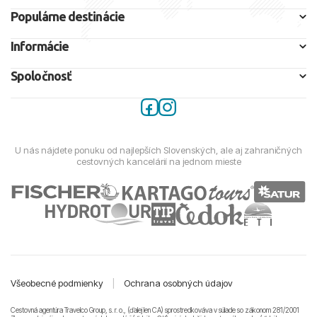
Populárne destinácie
Elektrický prúd:
Napätie v elektrickej
sieti je 220 V.
Adaptér
Informácie
nie je potrebný.
Spoločnosť
Vakcinácia:
Nie je potrebná.
Štátne zriadenie:
Kráľovstvo
U nás nájdete ponuku od najlepších Slovenských, ale aj zahraničných
Jazyky:
Španielčina,
cestovných kancelárií na jednom mieste
Katalánčina,
Baskičtina
Hlavné mesto:
Madrid
Všeobecné podmienky
|
Ochrana osobných údajov
Cestovná agentúra Travelco Group, s. r. o., (ďalej len CA) sprostredkováva v súlade so zákonom 281/2001