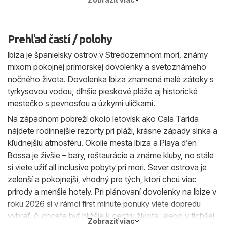
Bossa a San Antonia.
teplé, more príjemné a ostrov nebýva taký
preplnený ako v júli a auguste.
Prehľad častí / polohy
Ibiza je španielsky ostrov v Stredozemnom mori, známy
mixom pokojnej prímorskej dovolenky a svetoznámeho
nočného života. Dovolenka Ibiza znamená malé zátoky s
tyrkysovou vodou, dlhšie pieskové pláže aj historické
mestečko s pevnosťou a úzkymi uličkami.
Na západnom pobreží okolo letovísk ako Cala Tarida
nájdete rodinnejšie rezorty pri pláži, krásne západy slnka a
kľudnejšiu atmosféru. Okolie mesta Ibiza a Playa d’en
Bossa je živšie – bary, reštaurácie a známe kluby, no stále
si viete užiť all inclusive pobyty pri mori. Sever ostrova je
zelenší a pokojnejší, vhodný pre tých, ktorí chcú viac
prírody a menšie hotely. Pri plánovaní dovolenky na Ibize v
roku 2026 si v rámci first minute ponuky viete dopredu
vybrať, či chcete byť bližšie k centru života, alebo v tichšej
Zobraziť viac