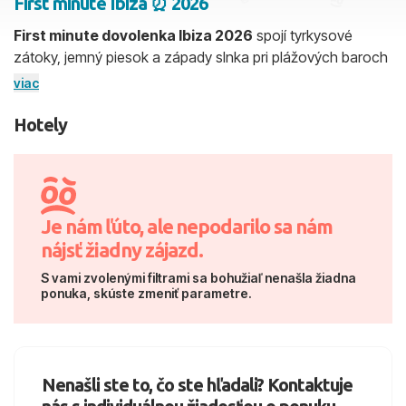
First minute Ibiza ⏰ 2026
First minute dovolenka Ibiza 2026
spojí tyrkysové
2 dospelí, 0 deti
zátoky, jemný piesok a západy slnka pri plážových baroch
aj v pokojnejších zátokách mimo ruchu klubov. Vďaka
viac
Skyť
včasnej rezervácii si vyberiete tie najžiadanejšie hotely pri
pláži, rodinné izby s výhľadom na more aj isté termíny
Hotely
počas letných prázdnin, často za lepšiu cenu, než pri
neskorom nákupe alebo last minute ponuke. Na IDEM.sk
jednoducho porovnáte
first minute zájazdy
viacerých
cestoviek, nastavíte si odlety z Bratislavy alebo Viedne,
Je nám ľúto, ale nepodarilo sa nám
stravu all inclusive a polohu hotela tak, aby Ibiza presne
nájsť žiadny zájazd.
sedela vašej predstave.
S vami zvolenými filtrami sa bohužiaľ nenašla žiadna
ponuka, skúste zmeniť parametre.
Nenašli ste to, čo ste hľadali? Kontaktuje