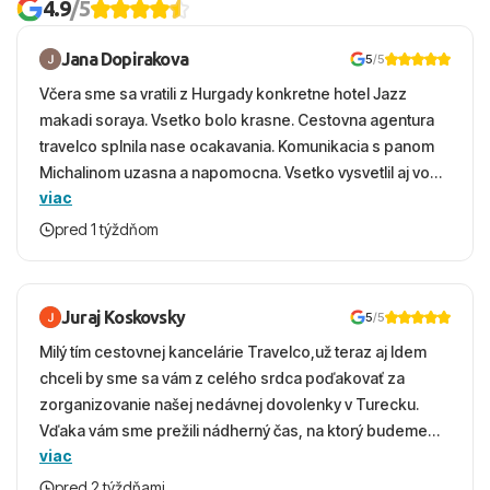
4.9
/5
Jana Dopirakova
5
/5
Včera sme sa vratili z Hurgady konkretne hotel Jazz
makadi soraya. Vsetko bolo krasne. Cestovna agentura
travelco splnila nase ocakavania. Komunikacia s panom
Michalinom uzasna a napomocna. Vsetko vysvetlil aj vo
viac
vecernych hodinach zaco sa ospravedlnujem. Hotel
krasny, cisty. Sluzby top. Strava, prostredie, more,
pred 1 týždňom
snorchlovanie. Dakujeme velmi pekne S pozdravom
Juraj Koskovsky
5
/5
Milý tím cestovnej kancelárie Travelco,už teraz aj Idem
chceli by sme sa vám z celého srdca poďakovať za
zorganizovanie našej nedávnej dovolenky v Turecku.
Vďaka vám sme prežili nádherný čas, na ktorý budeme
viac
ešte dlho s úsmevom spomínať. ​Všetko prebehlo
absolútne hladko – od prvotného výberu zájazdu, cez
pred 2 týždňami