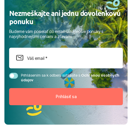
Nezmeškajte ani jednu dovolenkovú
ponuku
Budeme vám posielať do email-u najlepšie ponuky s
najvýhodnejšími cenami a zľavami
Prihlásením sa k odberu súhlasíte s
Ochranou osobných
údajov