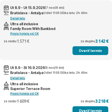
Ut 8.9 - Ut 15.9.2026
(7 nocí/8 dní)
Bratislava - Antalya
Odlet 11:05 Dĺžka letu: 2h 45m
Detail letu
Ultra all inclusive
Family Room With Bunkbed
Popis hotela od CK
1 571 €
3 142 €
za osobu
za skupinu
Overiť termín
Ut 8.9 - St 16.9.2026
(8 nocí/9 dní)
Bratislava - Antalya
Odlet 11:05 Dĺžka letu: 2h 45m
Detail letu
Ultra all inclusive
Superior Terrace Room
Popis hotela od CK
1 609 €
3 218 €
za osobu
za skupinu
Overiť termín