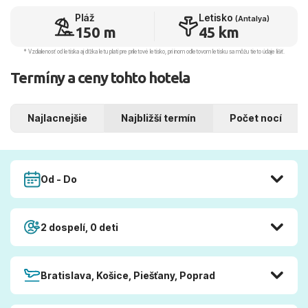
Pláž
Letisko
(Antalya)
150 m
45 km
* Vzdialenosť od letiska aj dľžka letu platí pre príletové letisko, pri inom odletovom letisku sa môžu tieto údaje líšiť.
Termíny a ceny tohto hotela
Najlacnejšie
Najbližší termín
Počet nocí
Od - Do
2 dospelí, 0 deti
Bratislava, Košice, Piešťany, Poprad