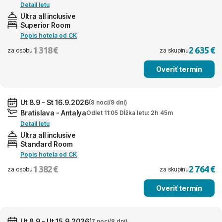
Detail letu
Ultra all inclusive
Superior Room
Popis hotela od CK
1 318 €
2 635 €
za osobu
za skupinu
Overiť termín
Ut 8.9 - St 16.9.2026
(8 nocí/9 dní)
Bratislava - Antalya
Odlet 11:05 Dĺžka letu: 2h 45m
Detail letu
Ultra all inclusive
Standard Room
Popis hotela od CK
1 382 €
2 764 €
za osobu
za skupinu
Overiť termín
Ut 8.9 - Ut 15.9.2026
(7 nocí/8 dní)