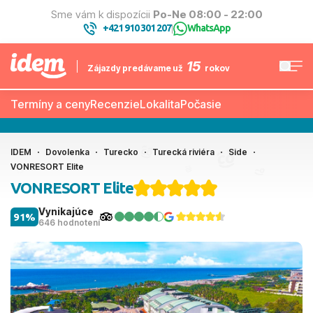
Sme vám k dispozícii
Po-Ne 08:00 - 22:00
+421 910 301 207
WhatsApp
|
15
Zájazdy predávame už
rokov
Termíny a ceny
Recenzie
Lokalita
Počasie
IDEM
Dovolenka
Turecko
Turecká riviéra
Side
VONRESORT Elite
VONRESORT Elite
Vynikajúce
91%
646 hodnotení