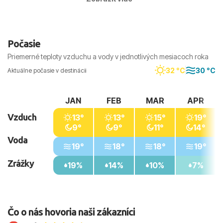
mesiace, keďže more je vyhriate, dni sú slnečné
a horúčavy bývajú miernejšie než v júli a auguste.
Počasie
Priemerné teploty vzduchu a vody v jednotlivých mesiacoch roka
32 °C
30 °C
Aktuálne počasie v destinácii
JAN
FEB
MAR
APR
Vzduch
13°
13°
15°
19°
9°
9°
11°
14°
Voda
19°
18°
18°
19°
Zrážky
19%
14%
10%
7%
Čo o nás hovoria naši zákazníci