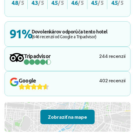
4.8
/ 5
4.3
/ 5
4.5
/ 5
4.6
/ 5
4.5
/ 5
4.5
/ 5
91%
Dovolenkárov odporúča tento hotel
(646 recenzií od Google a Tripadvisor)
Tripadvisor
244 recenzií
Google
402 recenzií
Zobraziť na mape