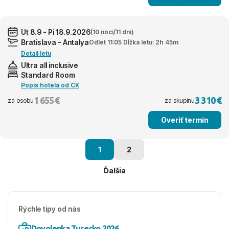
Ut 8.9 - Pi 18.9.2026
(10 nocí/11 dní)
Bratislava - Antalya
Odlet 11:05 Dĺžka letu: 2h 45m
Detail letu
Ultra all inclusive
Standard Room
Popis hotela od CK
1 655 €
3 310 €
za osobu
za skupinu
Overiť termín
1
2
Ďalšia
Rýchle tipy od nás
Dovolenka Turecko 2026