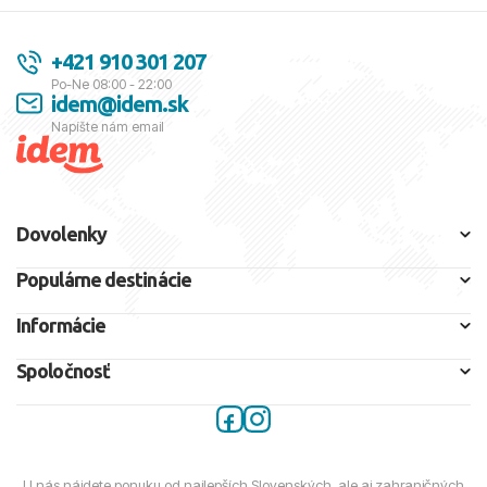
+421 910 301 207
Po-Ne 08:00 - 22:00
idem@idem.sk
Napíšte nám email
Dovolenky
Populárne destinácie
Informácie
Spoločnosť
U nás nájdete ponuku od najlepších Slovenských, ale aj zahraničných