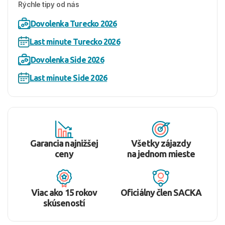
Rýchle tipy od nás
Dovolenka Turecko 2026
Last minute Turecko 2026
Dovolenka Side 2026
Last minute Side 2026
Garancia najnižšej
Všetky zájazdy
ceny
na jednom mieste
Viac ako 15 rokov
Oficiálny člen SACKA
skúseností