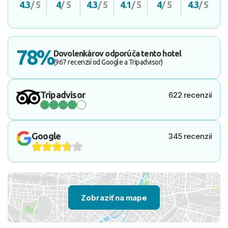
4.3
/ 5
4
/ 5
4.3
/ 5
4.1
/ 5
4
/ 5
4.3
/ 5
78%
Dovolenkárov odporúča tento hotel
(967 recenzií od Google a Tripadvisor)
Tripadvisor
622 recenzií
Google
345 recenzií
Zobraziť na mape