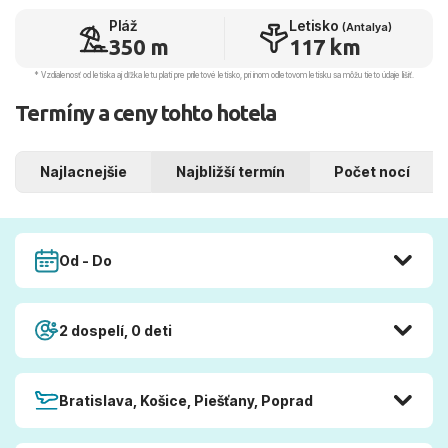
Pláž
Letisko
(Antalya)
350 m
117 km
* Vzdialenosť od letiska aj dľžka letu platí pre príletové letisko, pri inom odletovom letisku sa môžu tieto údaje líšiť.
Termíny a ceny tohto hotela
Najlacnejšie
Najbližší termín
Počet nocí
Od - Do
2 dospelí, 0 deti
Bratislava, Košice, Piešťany, Poprad