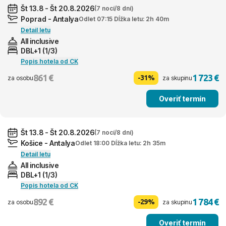
Št 13.8 - Št 20.8.2026
(7 nocí/8 dní)
Poprad - Antalya
Odlet 07:15 Dĺžka letu: 2h 40m
Detail letu
All inclusive
DBL+1 (1/3)
Popis hotela od CK
861 €
1 723 €
-31%
za osobu
za skupinu
Overiť termín
Št 13.8 - Št 20.8.2026
(7 nocí/8 dní)
Košice - Antalya
Odlet 18:00 Dĺžka letu: 2h 35m
Detail letu
All inclusive
DBL+1 (1/3)
Popis hotela od CK
892 €
1 784 €
-29%
za osobu
za skupinu
Overiť termín