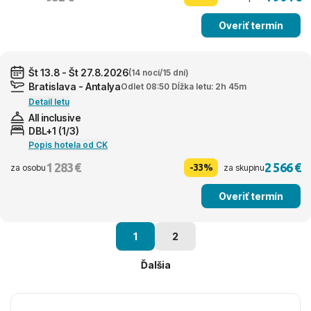
Overiť termín
Št 13.8 - Št 27.8.2026
(14 nocí/15 dní)
Bratislava - Antalya
Odlet 08:50 Dĺžka letu: 2h 45m
Detail letu
All inclusive
DBL+1 (1/3)
Popis hotela od CK
1 283 €
2 566 €
-33%
za osobu
za skupinu
Overiť termín
1
2
Ďalšia