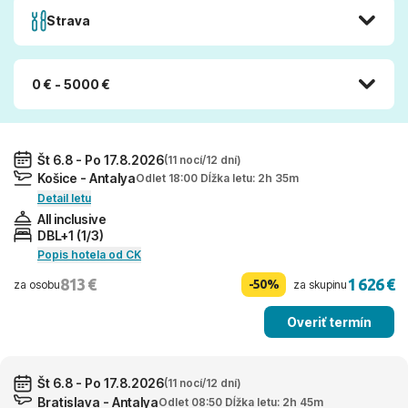
Strava
0 € - 5000 €
Št 6.8 - Po 17.8.2026
(11 nocí/12 dní)
Košice - Antalya
Odlet 18:00 Dĺžka letu: 2h 35m
Detail letu
All inclusive
DBL+1 (1/3)
Popis hotela od CK
813 €
1 626 €
-50%
za osobu
za skupinu
Overiť termín
Št 6.8 - Po 17.8.2026
(11 nocí/12 dní)
Bratislava - Antalya
Odlet 08:50 Dĺžka letu: 2h 45m