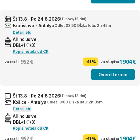
Št 13.8 - Po 24.8.2026
(11 nocí/12 dní)
Bratislava - Antalya
Odlet 08:50 Dĺžka letu: 2h 45m
Detail letu
All inclusive
DBL+1 (1/3)
Popis hotela od CK
952 €
1 904 €
-41%
za osobu
za skupinu
Overiť termín
Št 13.8 - Po 24.8.2026
(11 nocí/12 dní)
Košice - Antalya
Odlet 18:00 Dĺžka letu: 2h 35m
Detail letu
All inclusive
DBL+1 (1/3)
Popis hotela od CK
952 €
1 904 €
-41%
za osobu
za skupinu