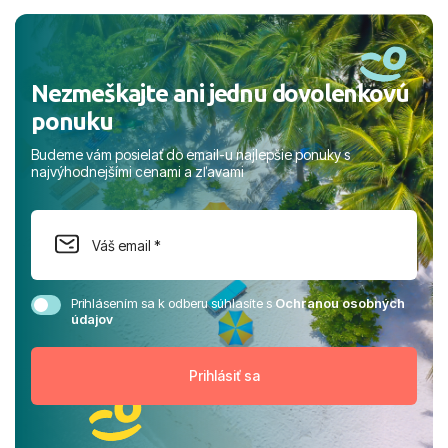
a prianím mnohých ďalších spokojných klientov, Juraj s
rodinou.
Nezmeškajte ani jednu dovolenkovú
ponuku
Budeme vám posielať do email-u najlepšie ponuky s
najvýhodnejšími cenami a zľavami
Prihlásením sa k odberu súhlasíte s
Ochranou osobných
údajov