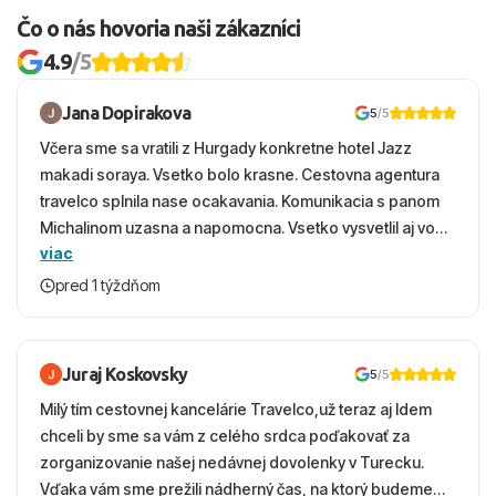
Čo o nás hovoria naši zákazníci
4.9
/5
Jana Dopirakova
5
/5
Včera sme sa vratili z Hurgady konkretne hotel Jazz
makadi soraya. Vsetko bolo krasne. Cestovna agentura
travelco splnila nase ocakavania. Komunikacia s panom
Michalinom uzasna a napomocna. Vsetko vysvetlil aj vo
viac
vecernych hodinach zaco sa ospravedlnujem. Hotel
krasny, cisty. Sluzby top. Strava, prostredie, more,
pred 1 týždňom
snorchlovanie. Dakujeme velmi pekne S pozdravom
Juraj Koskovsky
5
/5
Milý tím cestovnej kancelárie Travelco,už teraz aj Idem
chceli by sme sa vám z celého srdca poďakovať za
zorganizovanie našej nedávnej dovolenky v Turecku.
Vďaka vám sme prežili nádherný čas, na ktorý budeme