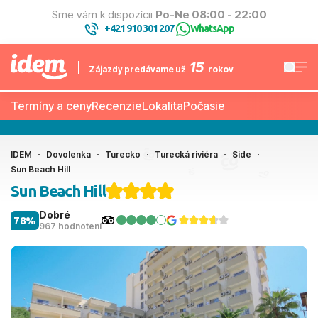
Sme vám k dispozícii
Po-Ne 08:00 - 22:00
+421 910 301 207
WhatsApp
|
15
Zájazdy predávame už
rokov
Termíny a ceny
Recenzie
Lokalita
Počasie
IDEM
Dovolenka
Turecko
Turecká riviéra
Side
Sun Beach Hill
Sun Beach Hill
Dobré
78%
967 hodnotení