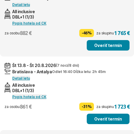
Detail letu
All inclusive
DBL+1 (1/3)
Popis hotela od CK
882 €
1 765 €
-46%
za osobu
za skupinu
Overiť termín
Št 13.8 - Št 20.8.2026
(7 nocí/8 dní)
Bratislava - Antalya
Odlet 16:40 Dĺžka letu: 2h 45m
Detail letu
All inclusive
DBL+1 (1/3)
Popis hotela od CK
861 €
1 723 €
-31%
za osobu
za skupinu
Overiť termín