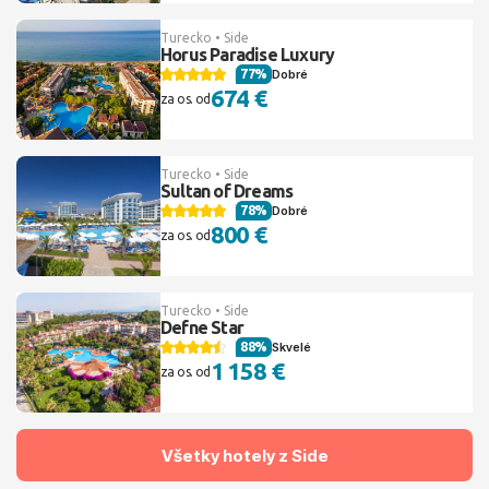
Turecko • Side
Horus Paradise Luxury
77%
Dobré
674 €
za os. od
Turecko • Side
Sultan of Dreams
78%
Dobré
800 €
za os. od
Turecko • Side
Defne Star
88%
Skvelé
1 158 €
za os. od
Všetky hotely z Side