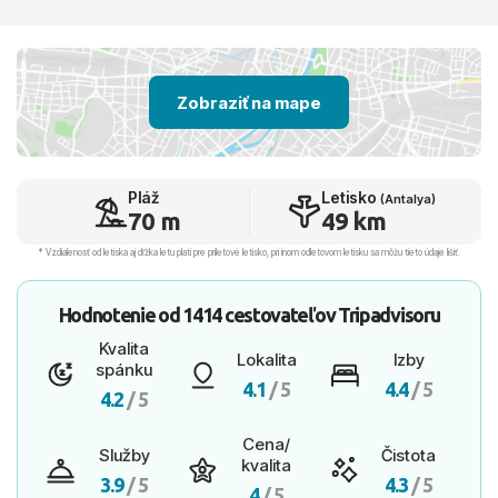
Zobraziť na mape
Pláž
Letisko
(Antalya)
70 m
49 km
* Vzdialenosť od letiska aj dľžka letu platí pre príletové letisko, pri inom odletovom letisku sa môžu tieto údaje líšiť.
Hodnotenie od
1414 cestovateľov
Tripadvisoru
Kvalita
Lokalita
Izby
spánku
4.1
/ 5
4.4
/ 5
4.2
/ 5
Cena/
Služby
Čistota
kvalita
3.9
/ 5
4.3
/ 5
4
/ 5