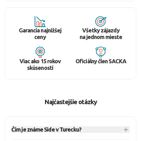
Garancia najnižšej
Všetky zájazdy
ceny
na jednom mieste
Viac ako 15 rokov
Oficiálny člen SACKA
skúseností
Najčastejšie otázky
Čím je známe Side v Turecku?
Side je obľúbené letovisko na Tureckej riviére,