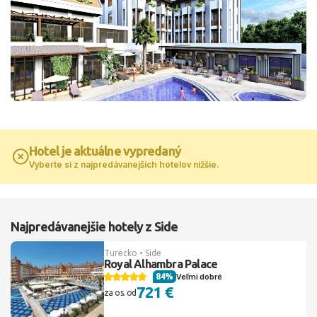
Hotel je aktuálne vypredaný
Vyberte si z najpredávanejších hotelov nižšie.
Najpredávanejšie hotely z Side
Turecko • Side
Royal Alhambra Palace
84%
Veľmi dobré
721 €
za os. od