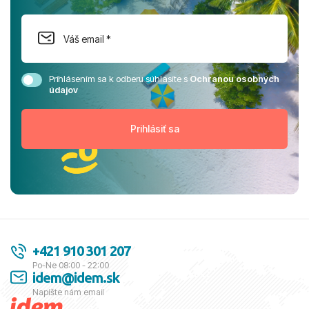
Prihlásením sa k odberu súhlasíte s
Ochranou osobných
údajov
+421 910 301 207
Po-Ne 08:00 - 22:00
idem@idem.sk
Napíšte nám email