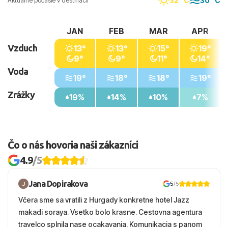
32 °C
30 °C
Aktuálne počasie v destinácii
JAN
FEB
MAR
APR
Vzduch
13°
13°
15°
19°
9°
9°
11°
14°
Voda
19°
18°
18°
19°
Zrážky
19%
14%
10%
7%
Čo o nás hovoria naši zákazníci
4.9
/5
Jana Dopirakova
5
/5
Včera sme sa vratili z Hurgady konkretne hotel Jazz
makadi soraya. Vsetko bolo krasne. Cestovna agentura
travelco splnila nase ocakavania. Komunikacia s panom