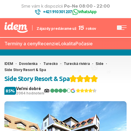
Sme vám k dispozícii
Po-Ne 08:00 - 22:00
+421 910 301 207
WhatsApp
|
15
Zájazdy predávame už
rokov
Termíny a ceny
Recenzie
Lokalita
Počasie
IDEM
Dovolenka
Turecko
Turecká riviéra
Side
Side Story Resort & Spa
Side Story Resort & Spa
Veľmi dobré
85%
2064 hodnotení