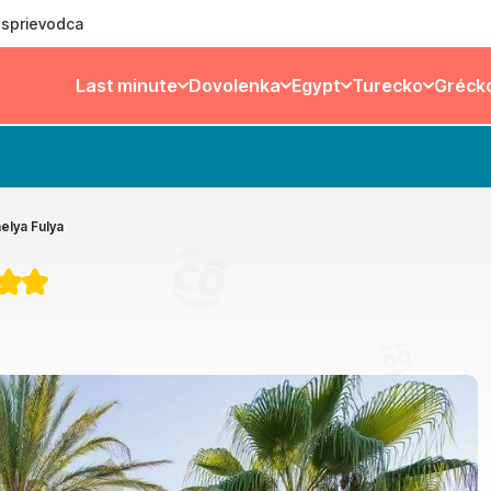
ý sprievodca
Last minute
Dovolenka
Egypt
Turecko
Gréck
elya Fulya