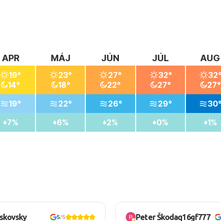
APR
MÁJ
JÚN
JÚL
AUG
19°
23°
27°
32°
32
14°
18°
22°
27°
27°
19°
22°
26°
29°
30
7%
6%
2%
0%
1%
oskovsky
Peter Škodaq16gf777
5
/5