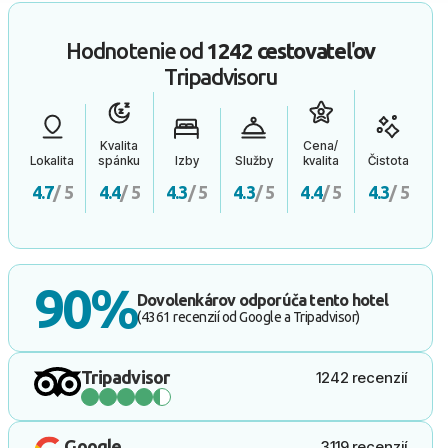
Hodnotenie od
1242 cestovateľov
Tripadvisoru
Kvalita
Cena/
Lokalita
spánku
Izby
Služby
kvalita
Čistota
4.7
/ 5
4.4
/ 5
4.3
/ 5
4.3
/ 5
4.4
/ 5
4.3
/ 5
90%
Dovolenkárov odporúča tento hotel
(4361 recenzií od Google a Tripadvisor)
Tripadvisor
1242 recenzií
Google
3119 recenzií