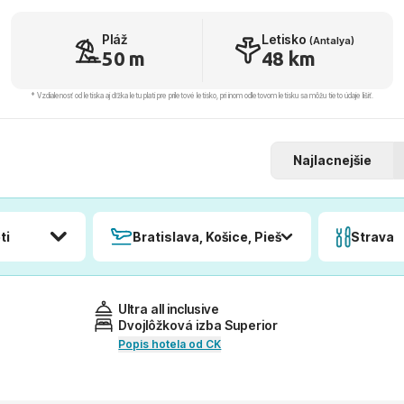
Pláž
Letisko
(Antalya)
50 m
48 km
* Vzdialenosť od letiska aj dľžka letu platí pre príletové letisko, pri inom odletovom letisku sa môžu tieto údaje líšiť.
Najlacnejšie
ti
Bratislava, Košice, Piešťany, Poprad
Strava
Ultra all inclusive
Dvojlôžková izba Superior
Popis hotela od CK