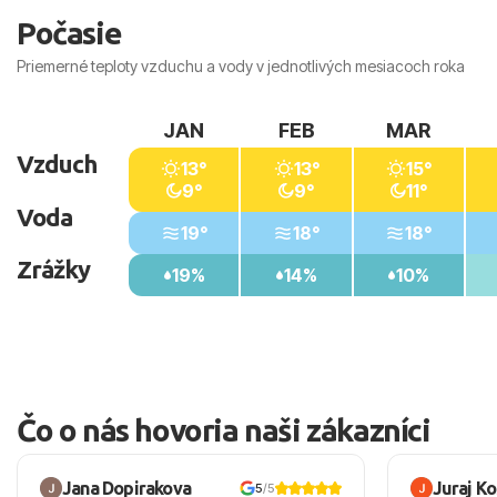
Počasie
Priemerné teploty vzduchu a vody v jednotlivých mesiacoch roka
JAN
FEB
MAR
Vzduch
13°
13°
15°
9°
9°
11°
Voda
19°
18°
18°
Zrážky
19%
14%
10%
Čo o nás hovoria naši zákazníci
Jana Dopirakova
Juraj K
5
/5