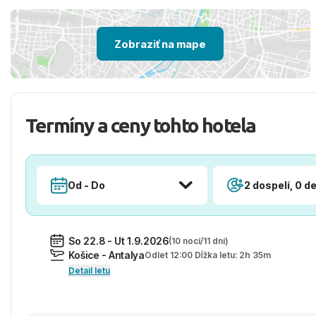
Zobraziť na mape
Termíny a ceny tohto hotela
Od - Do
2 dospelí, 0 de
So 22.8 - Ut 1.9.2026
(10 nocí/11 dní)
Košice - Antalya
Odlet 12:00 Dĺžka letu: 2h 35m
Detail letu