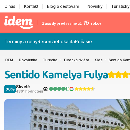
O nás
Kontakt
Blog o cestovaní
Novinky
Turistick
15
Zájazdy predávame už
rokov
Termíny a ceny
Recenzie
Lokalita
Počasie
IDEM
Dovolenka
Turecko
Turecká riviéra
Side
Sentido Kam
Sentido Kamelya Fulya
Skvelé
90%
4361 hodnotení