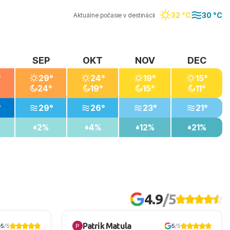
32 °C
30 °C
Aktuálne počasie v destinácii
SEP
OKT
NOV
DEC
°
29°
24°
19°
15°
24°
19°
15°
11°
°
29°
26°
23°
21°
2%
4%
12%
21%
4.9
/5
Patrik Matula
5
/5
5
/5