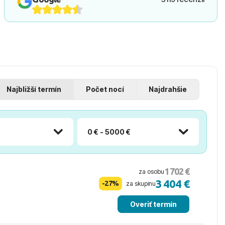
Najbližší termín
Počet nocí
Najdrahšie
0 € - 5000 €
1 702 €
za osobu
3 404 €
-27%
za skupinu
Overiť termín