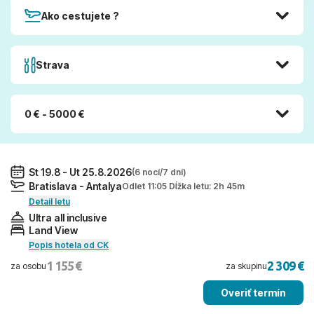
Ako cestujete ?
Strava
0 € - 5000 €
St 19.8 - Ut 25.8.2026
(6 nocí/7 dní)
Bratislava - Antalya
Odlet 11:05 Dĺžka letu: 2h 45m
Detail letu
Ultra all inclusive
Land View
Popis hotela od CK
1 155 €
2 309 €
za osobu
za skupinu
Overiť termín