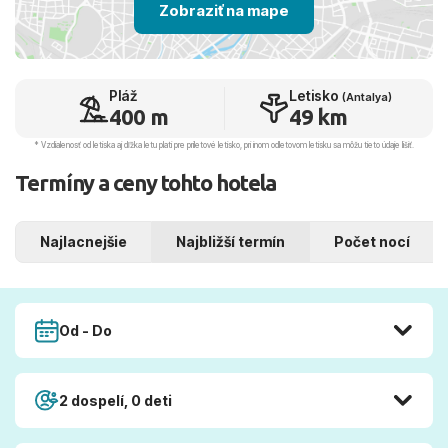
Zobraziť na mape
Pláž
Letisko
(Antalya)
400 m
49 km
* Vzdialenosť od letiska aj dľžka letu platí pre príletové letisko, pri inom odletovom letisku sa môžu tieto údaje líšiť.
Termíny a ceny tohto hotela
Najlacnejšie
Najbližší termín
Počet nocí
Od - Do
2 dospelí, 0 deti