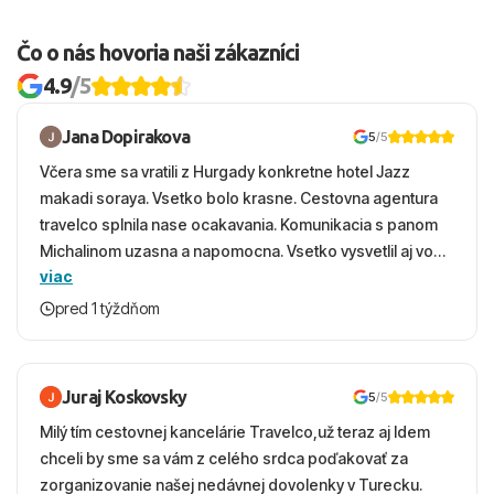
Čo o nás hovoria naši zákazníci
4.9
/5
Jana Dopirakova
5
/5
Včera sme sa vratili z Hurgady konkretne hotel Jazz
makadi soraya. Vsetko bolo krasne. Cestovna agentura
travelco splnila nase ocakavania. Komunikacia s panom
Michalinom uzasna a napomocna. Vsetko vysvetlil aj vo
viac
vecernych hodinach zaco sa ospravedlnujem. Hotel
krasny, cisty. Sluzby top. Strava, prostredie, more,
pred 1 týždňom
snorchlovanie. Dakujeme velmi pekne S pozdravom
Juraj Koskovsky
5
/5
Milý tím cestovnej kancelárie Travelco,už teraz aj Idem
chceli by sme sa vám z celého srdca poďakovať za
zorganizovanie našej nedávnej dovolenky v Turecku.