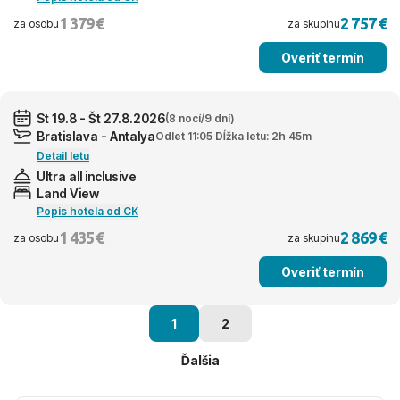
1 379 €
2 757 €
za osobu
za skupinu
Overiť termín
St 19.8 - Št 27.8.2026
(8 nocí/9 dní)
Bratislava - Antalya
Odlet 11:05 Dĺžka letu: 2h 45m
Detail letu
Ultra all inclusive
Land View
Popis hotela od CK
1 435 €
2 869 €
za osobu
za skupinu
Overiť termín
1
2
Ďalšia