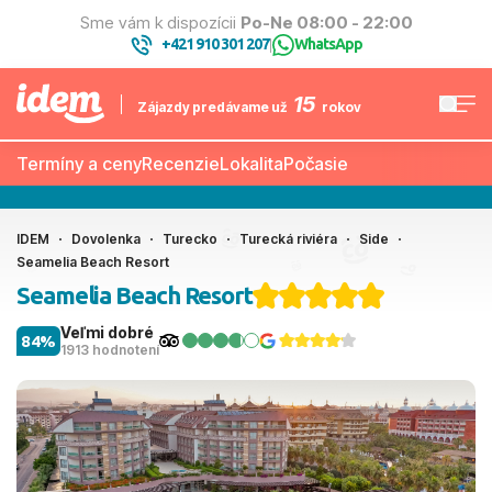
Sme vám k dispozícii
Po-Ne 08:00 - 22:00
+421 910 301 207
WhatsApp
|
15
Zájazdy predávame už
rokov
Termíny a ceny
Recenzie
Lokalita
Počasie
IDEM
Dovolenka
Turecko
Turecká riviéra
Side
Seamelia Beach Resort
Seamelia Beach Resort
Veľmi dobré
84%
1913 hodnotení