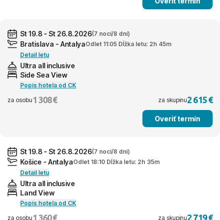
Overiť termín
St 19.8 - St 26.8.2026
(7 nocí/8 dní)
Bratislava - Antalya
Odlet 11:05 Dĺžka letu: 2h 45m
Detail letu
Ultra all inclusive
Side Sea View
Popis hotela od CK
1 308 €
2 615 €
za osobu
za skupinu
Overiť termín
St 19.8 - St 26.8.2026
(7 nocí/8 dní)
Košice - Antalya
Odlet 18:10 Dĺžka letu: 2h 35m
Detail letu
Ultra all inclusive
Land View
Popis hotela od CK
1 360 €
2 719 €
za osobu
za skupinu