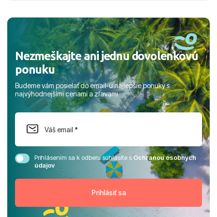
a prianím mnohých ďalších spokojných klientov, Juraj s
rodinou.
Nezmeškajte ani jednu dovolenkovú
ponuku
Budeme vám posielať do email-u najlepšie ponuky s
najvýhodnejšími cenami a zľavami
Prihlásením sa k odberu súhlasíte s
Ochranou osobných
údajov