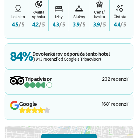
Kvalita
Cena/
Lokalita
spánku
Izby
Služby
kvalita
Čistota
4.5
/ 5
4.2
/ 5
4.3
/ 5
3.9
/ 5
3.9
/ 5
4.4
/ 5
84%
Dovolenkárov odporúča tento hotel
(1913 recenzií od Google a Tripadvisor)
Tripadvisor
232 recenzií
Google
1681 recenzií