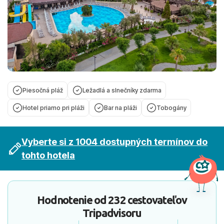
Piesočná pláž
Ležadlá a slnečníky zdarma
Hotel priamo pri pláži
Bar na pláži
Tobogány
Vyberte si z 1004 dostupných termínov do
tohto hotela
Hodnotenie od
232 cestovateľov
Tripadvisoru