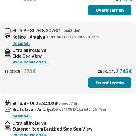
Overiť termín
St 19.8 - St 26.8.2026
(7 nocí/8 dní)
Košice - Antalya
Odlet 18:10 Dĺžka letu: 2h 35m
Detail letu
Ultra all inclusive
Side Sea View
Popis hotela od CK
1 373 €
2 745 €
za osobu
za skupinu
Overiť termín
St 19.8 - Ut 25.8.2026
(6 nocí/7 dní)
Bratislava - Antalya
Odlet 11:05 Dĺžka letu: 2h 45m
Detail letu
Ultra all inclusive
Superior Room Bunkbed Side Sea View
Popis hotela od CK