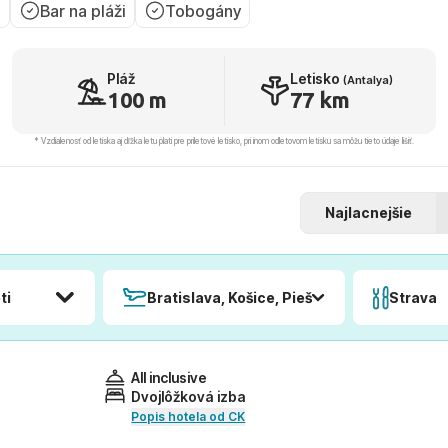
i
Bar na pláži
Tobogány
Pláž
Letisko
(Antalya)
100 m
77 km
* Vzdialenosť od letiska aj dľžka letu platí pre príletové letisko, pri inom odletovom letisku sa môžu tieto údaje líšiť.
Najlacnejšie
ti
Bratislava, Košice, Piešťany, Poprad
Strava
All inclusive
Dvojlôžková izba
Popis hotela od CK