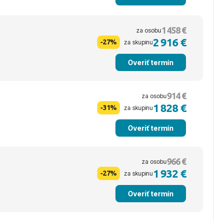
1 458 €
za osobu
2 916 €
-27%
za skupinu
Overiť termín
914 €
za osobu
1 828 €
-31%
za skupinu
Overiť termín
966 €
za osobu
1 932 €
-27%
za skupinu
Overiť termín