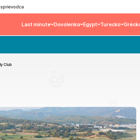
ý sprievodca
Last minute
Dovolenka
Egypt
Turecko
Gréck
ly Club