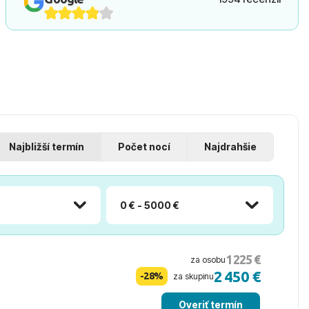
Najbližší termín
Počet nocí
Najdrahšie
0 € - 5000 €
1 225 €
za osobu
2 450 €
-28%
za skupinu
Overiť termín