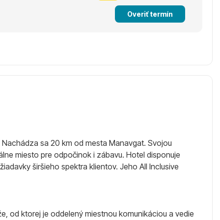
Overiť termín
ou. Nachádza sa 20 km od mesta Manavgat. Svojou
álne miesto pre odpočinok i zábavu. Hotel disponuje
adavky širšieho spektra klientov. Jeho All Inclusive
že, od ktorej je oddelený miestnou komunikáciou a vedie