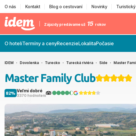
O nás
Kontakt
Blog o cestovaní
Novinky
Turistick
15
Zájazdy predávame už
rokov
O hoteli
Termíny a ceny
Recenzie
Lokalita
Počasie
IDEM
Dovolenka
Turecko
Turecká riviéra
Side
Master Fami
Master Family Club
Veľmi dobré
82%
3370 hodnotení