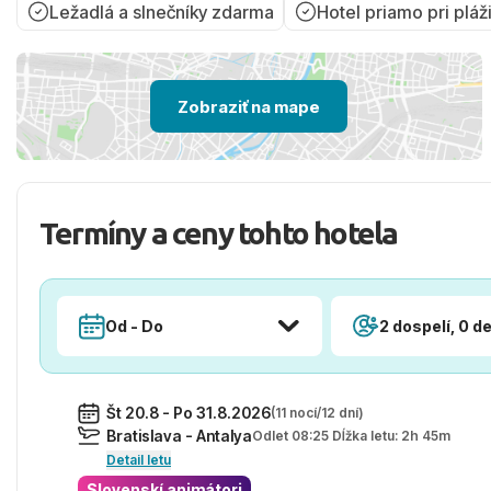
Ležadlá a slnečníky zdarma
Hotel priamo pri pláž
Zobraziť na mape
Termíny a ceny tohto hotela
Od - Do
2 dospelí, 0 de
Št 20.8 - Po 31.8.2026
(11 nocí/12 dní)
Bratislava - Antalya
Odlet 08:25 Dĺžka letu: 2h 45m
Detail letu
Slovenskí animátori