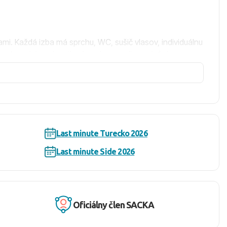
mi. Každá izba má sprchu, WC, sušič vlasov, individuálnu
o bazéna alebo sú zvýhodnené pre rodiny s deťmi.
kádu, kaderníctvo, minimarket, konferenčnú miestnosť,
Last minute Turecko 2026
e, polnočné občerstvenie, neobmedzené množstvo
Last minute Side 2026
adlá, slnečníky a osušky zadarmo, ako aj bar na pláži v
Oficiálny člen SACKA