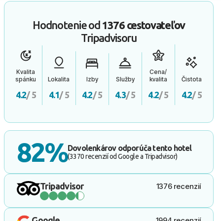
Hodnotenie od
1376 cestovateľov
Tripadvisoru
Kvalita
Cena/
spánku
Lokalita
Izby
Služby
kvalita
Čistota
4.2
/ 5
4.1
/ 5
4.2
/ 5
4.3
/ 5
4.2
/ 5
4.2
/ 5
82%
Dovolenkárov odporúča tento hotel
(3370 recenzií od Google a Tripadvisor)
Tripadvisor
1376 recenzií
Google
1994 recenzií