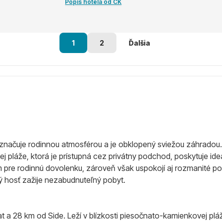
Popis hotela od CK
1
2
Ďalšia
vyznačuje rodinnou atmosférou a je obklopený sviežou záhrad
 pláže, ktorá je prístupná cez privátny podchod, poskytuje ide
m pre rodinnú dovolenku, zároveň však uspokojí aj rozmanité poži
ý hosť zažije nezabudnuteľný pobyt.
 a 28 km od Side. Leží v blízkosti piesočnato-kamienkovej plá