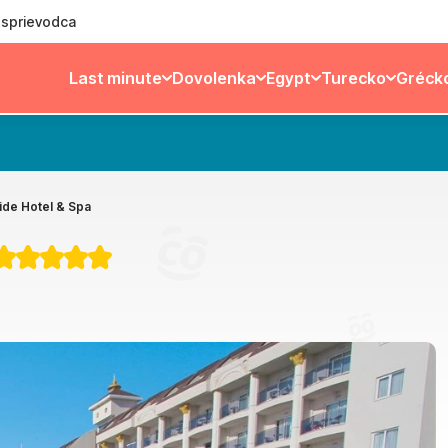
ý sprievodca
Last minute
Dovolenka
Egypt
Turecko
Gréck
ide Hotel & Spa