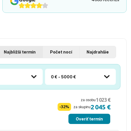
Najbližší termín
Počet nocí
Najdrahšie
0 € - 5000 €
1 023 €
za osobu
2 045 €
-32%
za skupinu
Overiť termín