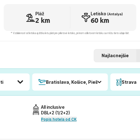
Pláž
Letisko
(Antalya)
2 km
60 km
* Vzdialenosť od letiska aj dľžka letu platí pre príletové letisko, pri inom odletovom letisku sa môžu tieto údaje líšiť.
Najlacnejšie
ti
Bratislava, Košice, Piešťany, Poprad
Strava
All inclusive
DBL+2 (1/2+2)
Popis hotela od CK