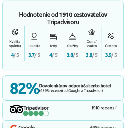
Hodnotenie od
1910 cestovateľov
Tripadvisoru
Kvalita
Cena/
spánku
Lokalita
Izby
Služby
kvalita
Čistota
4
/ 5
3.7
/ 5
4
/ 5
3.8
/ 5
3.8
/ 5
3.9
/ 5
82%
Dovolenkárov odporúča tento hotel
(6595 recenzií od Google a Tripadvisor)
Tripadvisor
1910 recenzií
Google
4685 recenzií