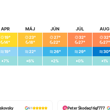
APR
MÁJ
JÚN
JÚL
AUG
19°
23°
27°
32°
32
14°
18°
22°
27°
27°
19°
22°
26°
29°
30
7%
6%
2%
0%
1%
oskovsky
Peter Škodaq16gf777
5
/5