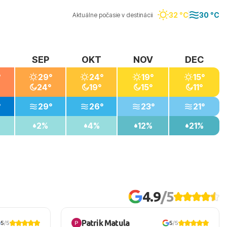
32 °C
30 °C
Aktuálne počasie v destinácii
SEP
OKT
NOV
DEC
°
29°
24°
19°
15°
24°
19°
15°
11°
°
29°
26°
23°
21°
2%
4%
12%
21%
4.9
/5
Patrik Matula
5
/5
5
/5