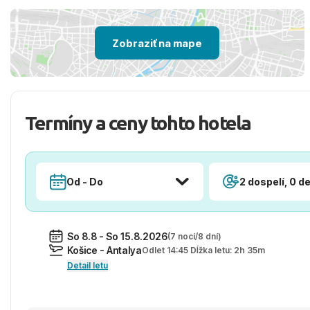
Zobraziť na mape
Termíny a ceny tohto hotela
Od - Do
2 dospelí, 0 de
So 8.8 - So 15.8.2026
(7 nocí/8 dní)
Košice - Antalya
Odlet 14:45 Dĺžka letu: 2h 35m
Detail letu