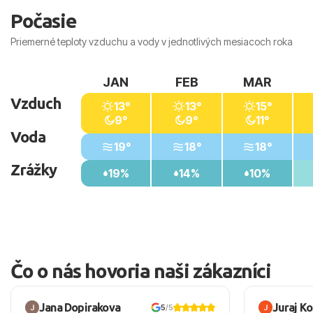
Počasie
Priemerné teploty vzduchu a vody v jednotlivých mesiacoch roka
JAN
FEB
MAR
Vzduch
13°
13°
15°
9°
9°
11°
Voda
19°
18°
18°
Zrážky
19%
14%
10%
Čo o nás hovoria naši zákazníci
Jana Dopirakova
Juraj K
5
/5