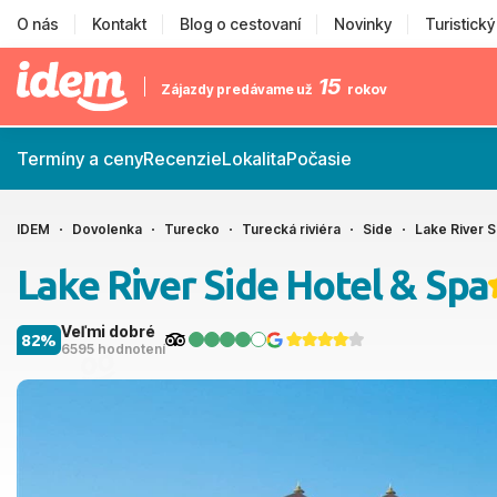
O nás
Kontakt
Blog o cestovaní
Novinky
Turistick
15
Zájazdy predávame už
rokov
Termíny a ceny
Recenzie
Lokalita
Počasie
IDEM
Dovolenka
Turecko
Turecká riviéra
Side
Lake River S
Lake River Side Hotel & Spa
Veľmi dobré
82%
6595 hodnotení