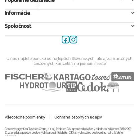
Informácie
Spoločnosť
U nás nájdete ponuku od najlepších Slovenských, ale aj zahraničných
cestovných kancelárií na jednom mieste
Všeobecné podmienky
|
Ochrana osobných údajov
Cestovná agentúra Travelco Group, s. r. o., (ďalej len CA) sprostredkováva v súlade so zákonom 281/2001
Z. z. predaj zájazdov cestovných kancelárii (ďalej len CK) a iných služieb cestovného ruchu (ďalej len
zájazdy).