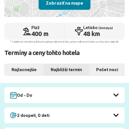
Zobraziť na mape
Pláž
Letisko
(Antalya)
400 m
48 km
* Vzdialenosť od letiska aj dľžka letu platí pre príletové letisko, pri inom odletovom letisku sa môžu tieto údaje líšiť.
Termíny a ceny tohto hotela
Najlacnejšie
Najbližší termín
Počet nocí
Od - Do
2 dospelí, 0 deti