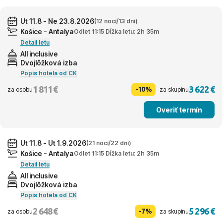
Ut 11.8 - Ne 23.8.2026
(12 nocí/13 dní)
Košice - Antalya
Odlet 11:15 Dĺžka letu: 2h 35m
Detail letu
All inclusive
Dvojlôžková izba
Popis hotela od CK
1 811 €
3 622 €
-10%
za osobu
za skupinu
Overiť termín
Ut 11.8 - Ut 1.9.2026
(21 nocí/22 dní)
Košice - Antalya
Odlet 11:15 Dĺžka letu: 2h 35m
Detail letu
All inclusive
Dvojlôžková izba
Popis hotela od CK
2 648 €
5 296 €
-7%
za osobu
za skupinu