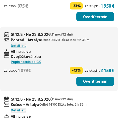
975 €
1 950 €
-33%
za osobu
za skupinu
Overiť termín
St 12.8 - Ne 23.8.2026
(11 nocí/12 dní)
Poprad - Antalya
Odlet 08:20 Dĺžka letu: 2h 40m
Detail letu
All inclusive
Dvojlôžková izba
Popis hotela od CK
1 079 €
2 158 €
-43%
za osobu
za skupinu
Overiť termín
St 12.8 - Ne 23.8.2026
(11 nocí/12 dní)
Košice - Antalya
Odlet 14:00 Dĺžka letu: 2h 35m
Detail letu
All inclusive