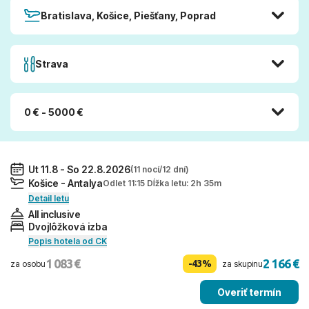
Bratislava, Košice, Piešťany, Poprad
Strava
0 € - 5000 €
Ut 11.8 - So 22.8.2026
(11 nocí/12 dní)
Košice - Antalya
Odlet 11:15 Dĺžka letu: 2h 35m
Detail letu
All inclusive
Dvojlôžková izba
Popis hotela od CK
1 083 €
2 166 €
-43%
za osobu
za skupinu
Overiť termín