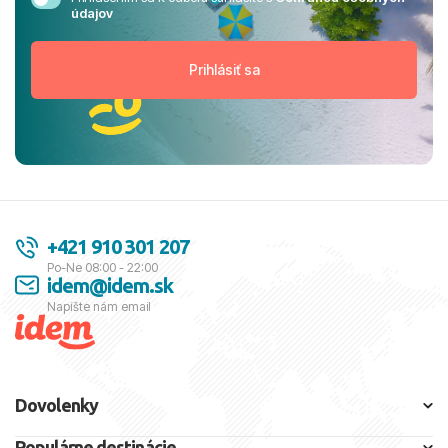
údajov
+421 910 301 207
Po-Ne 08:00 - 22:00
idem@idem.sk
Napíšte nám email
Dovolenky
Populárne destinácie