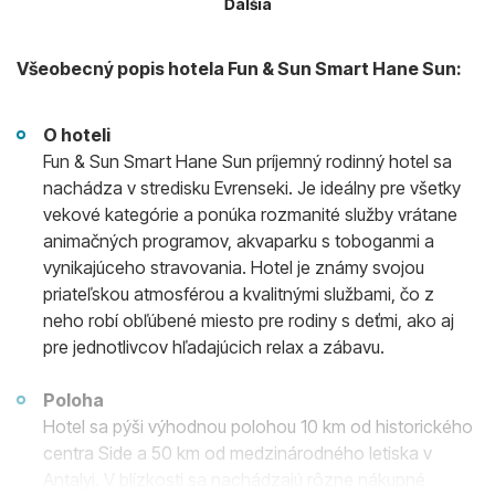
Ďalšia
Všeobecný popis hotela Fun & Sun Smart Hane Sun:
O hoteli
Fun & Sun Smart Hane Sun príjemný rodinný hotel sa
nachádza v stredisku Evrenseki. Je ideálny pre všetky
vekové kategórie a ponúka rozmanité služby vrátane
animačných programov, akvaparku s toboganmi a
vynikajúceho stravovania. Hotel je známy svojou
priateľskou atmosférou a kvalitnými službami, čo z
neho robí obľúbené miesto pre rodiny s deťmi, ako aj
pre jednotlivcov hľadajúcich relax a zábavu.
Poloha
Hotel sa pýši výhodnou polohou 10 km od historického
centra Side a 50 km od medzinárodného letiska v
Antalyi. V blízkosti sa nachádzajú rôzne nákupné