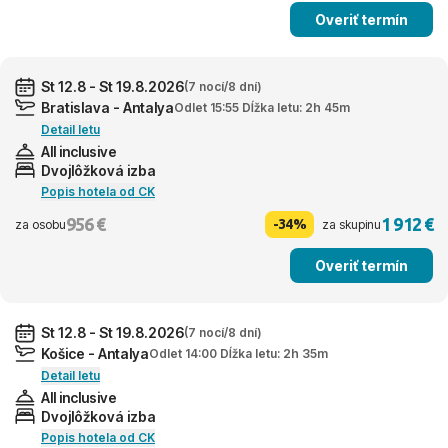
Overiť termín
St 12.8 - St 19.8.2026
(7 nocí/8 dní)
Bratislava - Antalya
Odlet 15:55 Dĺžka letu: 2h 45m
Detail letu
All inclusive
Dvojlôžková izba
Popis hotela od CK
956 €
1 912 €
-34%
za osobu
za skupinu
Overiť termín
St 12.8 - St 19.8.2026
(7 nocí/8 dní)
Košice - Antalya
Odlet 14:00 Dĺžka letu: 2h 35m
Detail letu
All inclusive
Dvojlôžková izba
Popis hotela od CK