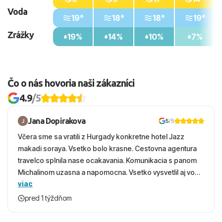
Voda
19°
18°
18°
19°
Zrážky
19%
14%
10%
7%
Čo o nás hovoria naši zákazníci
4.9
/5
Jana Dopirakova
5
/5
Včera sme sa vratili z Hurgady konkretne hotel Jazz
makadi soraya. Vsetko bolo krasne. Cestovna agentura
travelco splnila nase ocakavania. Komunikacia s panom
Michalinom uzasna a napomocna. Vsetko vysvetlil aj vo
viac
vecernych hodinach zaco sa ospravedlnujem. Hotel
krasny, cisty. Sluzby top. Strava, prostredie, more,
pred 1 týždňom
snorchlovanie. Dakujeme velmi pekne S pozdravom