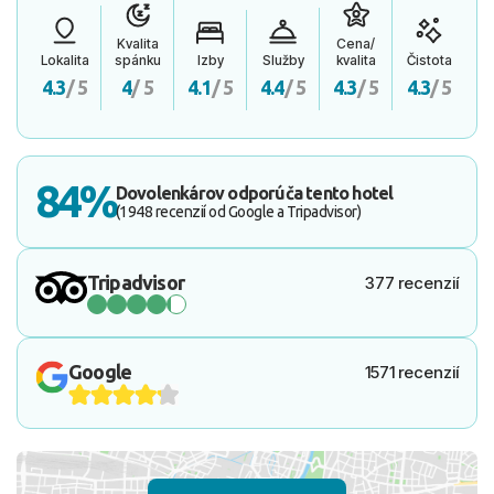
Kvalita
Cena/
Lokalita
spánku
Izby
Služby
kvalita
Čistota
4.3
/ 5
4
/ 5
4.1
/ 5
4.4
/ 5
4.3
/ 5
4.3
/ 5
84%
Dovolenkárov odporúča tento hotel
(1948 recenzií od Google a Tripadvisor)
Tripadvisor
377 recenzií
Google
1571 recenzií