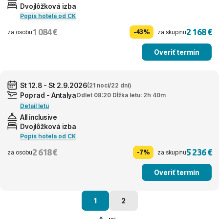
Dvojlôžková izba
Popis hotela od CK
1 084 €
2 168 €
-43%
za osobu
za skupinu
Overiť termín
St 12.8 - St 2.9.2026
(21 nocí/22 dní)
Poprad - Antalya
Odlet 08:20 Dĺžka letu: 2h 40m
Detail letu
All inclusive
Dvojlôžková izba
Popis hotela od CK
2 618 €
5 236 €
-7%
za osobu
za skupinu
Overiť termín
1
2