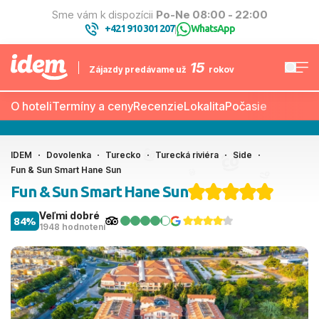
Sme vám k dispozícii
Po-Ne 08:00 - 22:00
+421 910 301 207
WhatsApp
|
15
Zájazdy predávame už
rokov
O hoteli
Termíny a ceny
Recenzie
Lokalita
Počasie
IDEM
Dovolenka
Turecko
Turecká riviéra
Side
Fun & Sun Smart Hane Sun
Fun & Sun Smart Hane Sun
Veľmi dobré
84%
1948 hodnotení