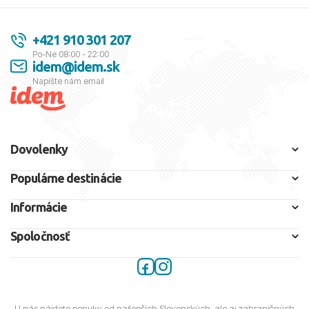
+421 910 301 207
Po-Ne 08:00 - 22:00
idem@idem.sk
Napíšte nám email
Dovolenky
Populárne destinácie
Informácie
Spoločnosť
U nás nájdete ponuku od najlepších Slovenských, ale aj zahraničných