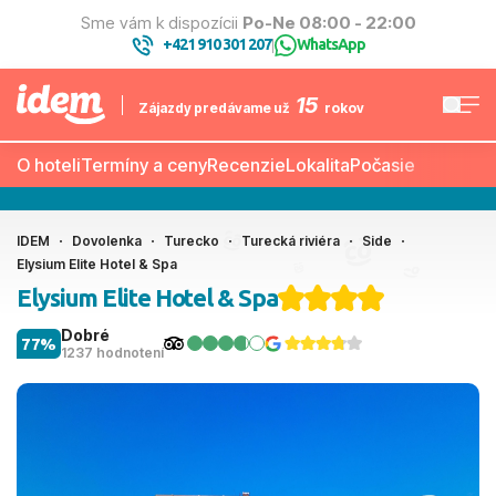
Sme vám k dispozícii
Po-Ne 08:00 - 22:00
+421 910 301 207
WhatsApp
|
15
Zájazdy predávame už
rokov
O hoteli
Termíny a ceny
Recenzie
Lokalita
Počasie
IDEM
Dovolenka
Turecko
Turecká riviéra
Side
Elysium Elite Hotel & Spa
Elysium Elite Hotel & Spa
Dobré
77%
1237 hodnotení