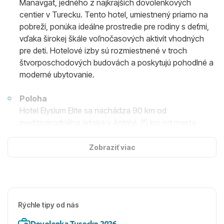
Manavgat, jedného z najkrajších dovolenkových
centier v Turecku. Tento hotel, umiestnený priamo na
pobreží, ponúka ideálne prostredie pre rodiny s deťmi,
vďaka širokej škále voľnočasových aktivít vhodných
pre deti. Hotelové izby sú rozmiestnené v troch
štvorposchodových budovách a poskytujú pohodlné a
moderné ubytovanie.
Poloha
Hotel Elysium Elite sa nachádza 90 km od
medzinárodného letiska v Antalyi, 15 km od mesta
Manavgat a 20 km od historického mestečka Side,
ktoré je zapísané v UNESCO. Kyvadlová doprava do
Zobraziť viac
týchto destinácií je k dispozícii za poplatok, pričom
Side je prístupné aj miestnymi autobusmi alebo taxíkmi.
Ubytovanie
Rýchle tipy od nás
Elysium Elite Hotel & Spa ponúka rôzne typy izieb
vrátane štandardných izieb, rodinných izieb a izieb s