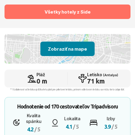
Všetky hotely z Side
Zobraziť na mape
Pláž
Letisko
(Antalya)
0 m
71 km
* Vzdialenosť od letiska aj dľžka letu platí pre príletové letisko, pri inom odletovom letisku sa môžu tieto údaje líšiť.
Hodnotenie od
170 cestovateľov
Tripadvisoru
Kvalita
Lokalita
Izby
spánku
4.1
/ 5
3.9
/ 5
4.2
/ 5