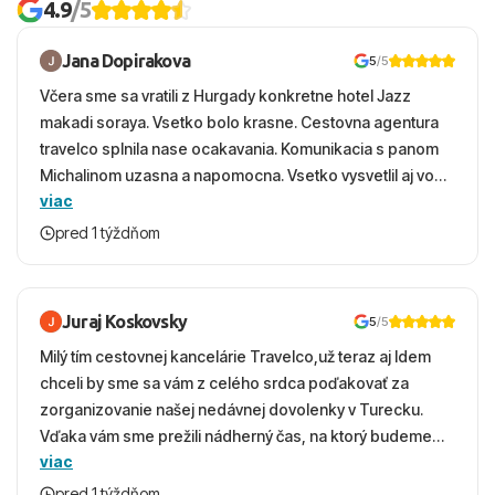
4.9
/5
Jana Dopirakova
5
/5
Včera sme sa vratili z Hurgady konkretne hotel Jazz
makadi soraya. Vsetko bolo krasne. Cestovna agentura
travelco splnila nase ocakavania. Komunikacia s panom
Michalinom uzasna a napomocna. Vsetko vysvetlil aj vo
viac
vecernych hodinach zaco sa ospravedlnujem. Hotel
krasny, cisty. Sluzby top. Strava, prostredie, more,
pred 1 týždňom
snorchlovanie. Dakujeme velmi pekne S pozdravom
Juraj Koskovsky
5
/5
Milý tím cestovnej kancelárie Travelco,už teraz aj Idem
chceli by sme sa vám z celého srdca poďakovať za
zorganizovanie našej nedávnej dovolenky v Turecku.
Vďaka vám sme prežili nádherný čas, na ktorý budeme
viac
ešte dlho s úsmevom spomínať. ​Všetko prebehlo
absolútne hladko – od prvotného výberu zájazdu, cez
pred 1 týždňom