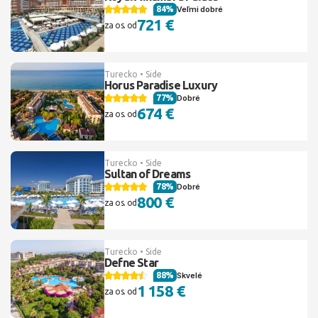
84%
Veľmi dobré
721 €
za os. od
Turecko • Side
Horus Paradise Luxury
77%
Dobré
674 €
za os. od
Turecko • Side
Sultan of Dreams
78%
Dobré
800 €
za os. od
Turecko • Side
Defne Star
88%
Skvelé
1 158 €
za os. od