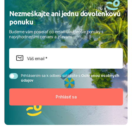
Nezmeškajte ani jednu dovolenkovú
ponuku
Budeme vám posielať do email-u najlepšie ponuky s
najvýhodnejšími cenami a zľavami
Prihlásením sa k odberu súhlasíte s
Ochranou osobných
údajov