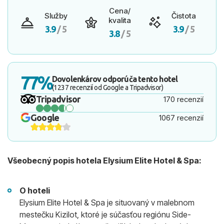
Cena/
Služby
Čistota
kvalita
3.9
/ 5
3.9
/ 5
3.8
/ 5
77%
Dovolenkárov odporúča tento hotel
(1237 recenzií od Google a Tripadvisor)
Tripadvisor
170 recenzií
Google
1067 recenzií
Všeobecný popis hotela Elysium Elite Hotel & Spa:
O hoteli
Elysium Elite Hotel & Spa je situovaný v malebnom
mestečku Kizilot, ktoré je súčasťou regiónu Side-