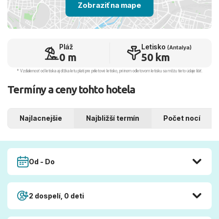
Zobraziť na mape
Pláž
Letisko
(Antalya)
0 m
50 km
* Vzdialenosť od letiska aj dľžka letu platí pre príletové letisko, pri inom odletovom letisku sa môžu tieto údaje líšiť.
Termíny a ceny tohto hotela
Najlacnejšie
Najbližší termín
Počet nocí
Od - Do
2 dospelí, 0 deti