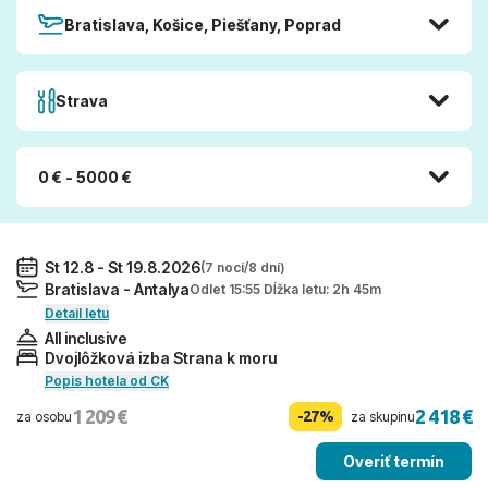
Bratislava, Košice, Piešťany, Poprad
Strava
0 € - 5000 €
St 12.8 - St 19.8.2026
(7 nocí/8 dní)
Bratislava - Antalya
Odlet 15:55 Dĺžka letu: 2h 45m
Detail letu
All inclusive
Dvojlôžková izba Strana k moru
Popis hotela od CK
1 209 €
2 418 €
-27%
za osobu
za skupinu
Overiť termín