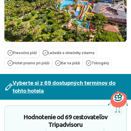
Piesočná pláž
Ležadlá a slnečníky zdarma
Hotel priamo pri pláži
Bar na pláži
Tobogány
Vyberte si z 69 dostupných termínov do
tohto hotela
Hodnotenie od
69 cestovateľov
Tripadvisoru