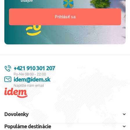
údajov
+421 910 301 207
Po-Ne 08:00 - 22:00
idem@idem.sk
Napíšte nám email
Dovolenky
Populárne destinácie