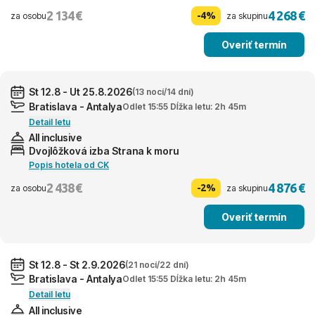
2 134 €
4 268 €
-4%
za osobu
za skupinu
Overiť termín
St 12.8 - Ut 25.8.2026
(13 nocí/14 dní)
Bratislava - Antalya
Odlet 15:55 Dĺžka letu: 2h 45m
Detail letu
All inclusive
Dvojlôžková izba Strana k moru
Popis hotela od CK
2 438 €
4 876 €
-2%
za osobu
za skupinu
Overiť termín
St 12.8 - St 2.9.2026
(21 nocí/22 dní)
Bratislava - Antalya
Odlet 15:55 Dĺžka letu: 2h 45m
Detail letu
All inclusive