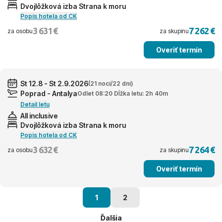
Dvojlôžková izba Strana k moru
Popis hotela od CK
3 631 €
7 262 €
za osobu
za skupinu
Overiť termín
St 12.8 - St 2.9.2026
(21 nocí/22 dní)
Poprad - Antalya
Odlet 08:20 Dĺžka letu: 2h 40m
Detail letu
All inclusive
Dvojlôžková izba Strana k moru
Popis hotela od CK
3 632 €
7 264 €
za osobu
za skupinu
Overiť termín
1
2
Ďalšia