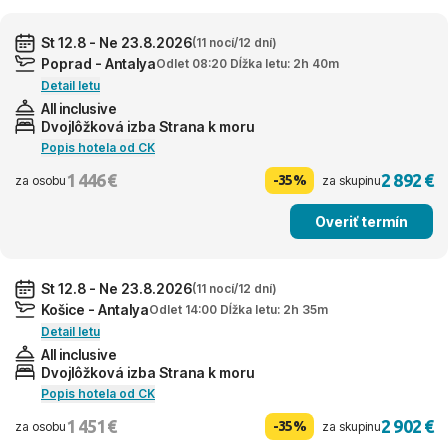
St 12.8 - Ne 23.8.2026
(11 nocí/12 dní)
Poprad - Antalya
Odlet 08:20 Dĺžka letu: 2h 40m
Detail letu
All inclusive
Dvojlôžková izba Strana k moru
Popis hotela od CK
1 446 €
2 892 €
-35%
za osobu
za skupinu
Overiť termín
St 12.8 - Ne 23.8.2026
(11 nocí/12 dní)
Košice - Antalya
Odlet 14:00 Dĺžka letu: 2h 35m
Detail letu
All inclusive
Dvojlôžková izba Strana k moru
Popis hotela od CK
1 451 €
2 902 €
-35%
za osobu
za skupinu