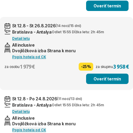
Overiť termín
St 12.8 - St 26.8.2026
(14 nocí/15 dní)
Bratislava - Antalya
Odlet 15:55 Dĺžka letu: 2h 45m
Detail letu
All inclusive
Dvojlôžková izba Strana k moru
Popis hotela od CK
1 979 €
3 958 €
-25%
za osobu
za skupinu
Overiť termín
St 12.8 - Po 24.8.2026
(11 nocí/13 dní)
Bratislava - Antalya
Odlet 15:55 Dĺžka letu: 2h 45m
Detail letu
All inclusive
Dvojlôžková izba Strana k moru
Popis hotela od CK