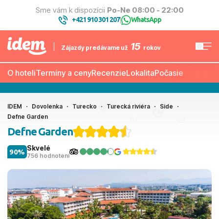
Sme vám k dispozícii
Po-Ne 08:00 - 22:00
+421 910 301 207
WhatsApp
|
15
Zájazdy predávame už
rokov
O hoteli
Termíny a ceny
Recenzie
Lokalita
Počasie
IDEM
Dovolenka
Turecko
Turecká riviéra
Side
Defne Garden
Defne Garden
Skvelé
90%
756 hodnotení