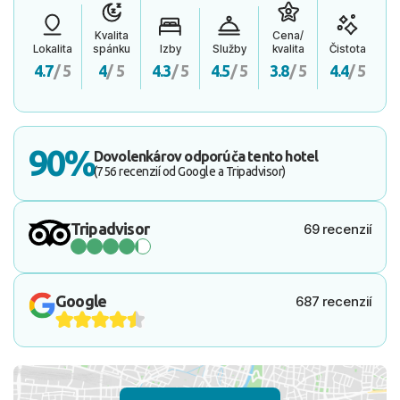
Kvalita
Cena/
Lokalita
spánku
Izby
Služby
kvalita
Čistota
4.7
/ 5
4
/ 5
4.3
/ 5
4.5
/ 5
3.8
/ 5
4.4
/ 5
90%
Dovolenkárov odporúča tento hotel
(756 recenzií od Google a Tripadvisor)
Tripadvisor
69 recenzií
Google
687 recenzií