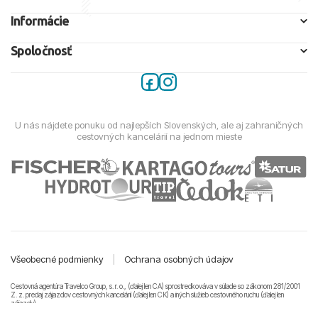
Informácie
Spoločnosť
U nás nájdete ponuku od najlepších Slovenských, ale aj zahraničných
cestovných kancelárií na jednom mieste
Všeobecné podmienky
|
Ochrana osobných údajov
Cestovná agentúra Travelco Group, s. r. o., (ďalej len CA) sprostredkováva v súlade so zákonom 281/2001
Z. z. predaj zájazdov cestovných kancelárii (ďalej len CK) a iných služieb cestovného ruchu (ďalej len
zájazdy).