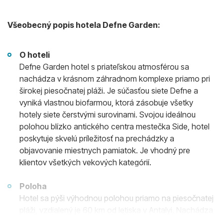
Všeobecný popis hotela Defne Garden:
O hoteli
Defne Garden hotel s priateľskou atmosférou sa
nachádza v krásnom záhradnom komplexe priamo pri
širokej piesočnatej pláži. Je súčasťou siete Defne a
vyniká vlastnou biofarmou, ktorá zásobuje všetky
hotely siete čerstvými surovinami. Svojou ideálnou
polohou blízko antického centra mestečka Side, hotel
poskytuje skvelú príležitosť na prechádzky a
objavovanie miestnych pamiatok. Je vhodný pre
klientov všetkých vekových kategórií.
Poloha
Hotel sa pýši výhodnou polohou priamo na piesočnatej
pláži, vzdialený je 60 km od letiska v Antalyi. Nachádza
sa 6 km od centra mestečiek Side a Manavgat, pričom