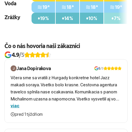
Voda
19°
18°
18°
19°
Zrážky
19%
14%
10%
7%
Čo o nás hovoria naši zákazníci
4.9
/5
Jana Dopirakova
5
/5
Včera sme sa vratili z Hurgady konkretne hotel Jazz
makadi soraya. Vsetko bolo krasne. Cestovna agentura
travelco splnila nase ocakavania. Komunikacia s panom
Michalinom uzasna a napomocna. Vsetko vysvetlil aj vo
viac
vecernych hodinach zaco sa ospravedlnujem. Hotel
krasny, cisty. Sluzby top. Strava, prostredie, more,
pred 1 týždňom
snorchlovanie. Dakujeme velmi pekne S pozdravom