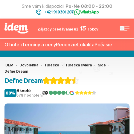
Sme vám k dispozícii
Po-Ne 08:00 - 22:00
+421 910 301 207
WhatsApp
|
15
Zájazdy predávame už
rokov
O hoteli
Termíny a ceny
Recenzie
Lokalita
Počasie
IDEM
Dovolenka
Turecko
Turecká riviéra
Side
Defne Dream
Defne Dream
Skvelé
88%
578 hodnotení