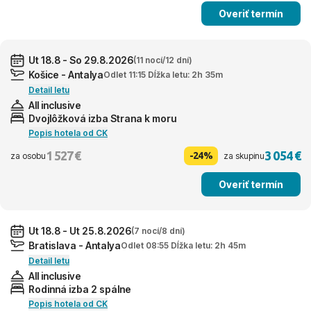
Overiť termín
Ut 18.8 - So 29.8.2026
(11 nocí/12 dní)
Košice - Antalya
Odlet 11:15 Dĺžka letu: 2h 35m
Detail letu
All inclusive
Dvojlôžková izba Strana k moru
Popis hotela od CK
1 527 €
3 054 €
-24%
za osobu
za skupinu
Overiť termín
Ut 18.8 - Ut 25.8.2026
(7 nocí/8 dní)
Bratislava - Antalya
Odlet 08:55 Dĺžka letu: 2h 45m
Detail letu
All inclusive
Rodinná izba 2 spálne
Popis hotela od CK