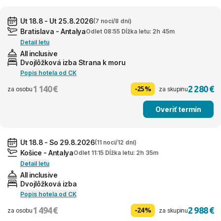
Ut 18.8 - Ut 25.8.2026
(7 nocí/8 dní)
Bratislava - Antalya
Odlet 08:55 Dĺžka letu: 2h 45m
Detail letu
All inclusive
Dvojlôžková izba Strana k moru
Popis hotela od CK
1 140 €
2 280 €
-25%
za osobu
za skupinu
Overiť termín
Ut 18.8 - So 29.8.2026
(11 nocí/12 dní)
Košice - Antalya
Odlet 11:15 Dĺžka letu: 2h 35m
Detail letu
All inclusive
Dvojlôžková izba
Popis hotela od CK
1 494 €
2 988 €
-24%
za osobu
za skupinu