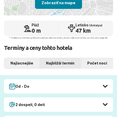
Zobraziť na mape
Pláž
Letisko
(Antalya)
0 m
47 km
* Vzdialenosť od letiska aj dľžka letu platí pre príletové letisko, pri inom odletovom letisku sa môžu tieto údaje líšiť.
Termíny a ceny tohto hotela
Najlacnejšie
Najbližší termín
Počet nocí
Od - Do
2 dospelí, 0 deti