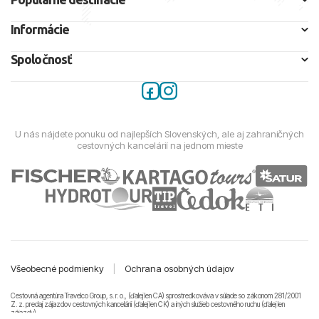
Informácie
Spoločnosť
U nás nájdete ponuku od najlepších Slovenských, ale aj zahraničných
cestovných kancelárií na jednom mieste
Všeobecné podmienky
|
Ochrana osobných údajov
Cestovná agentúra Travelco Group, s. r. o., (ďalej len CA) sprostredkováva v súlade so zákonom 281/2001
Z. z. predaj zájazdov cestovných kancelárii (ďalej len CK) a iných služieb cestovného ruchu (ďalej len
zájazdy).