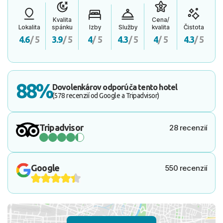
Kvalita
Cena/
Lokalita
spánku
Izby
Služby
kvalita
Čistota
4.6
/ 5
3.9
/ 5
4
/ 5
4.3
/ 5
4
/ 5
4.3
/ 5
88%
Dovolenkárov odporúča tento hotel
(578 recenzií od Google a Tripadvisor)
Tripadvisor
28 recenzií
Google
550 recenzií