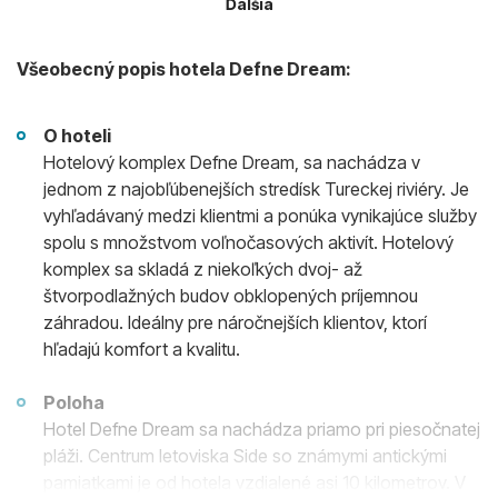
Ďalšia
Všeobecný popis hotela Defne Dream:
O hoteli
Hotelový komplex Defne Dream, sa nachádza v
jednom z najobľúbenejších stredísk Tureckej riviéry. Je
vyhľadávaný medzi klientmi a ponúka vynikajúce služby
spolu s množstvom voľnočasových aktivít. Hotelový
komplex sa skladá z niekoľkých dvoj- až
štvorpodlažných budov obklopených príjemnou
záhradou. Ideálny pre náročnejších klientov, ktorí
hľadajú komfort a kvalitu.
Poloha
Hotel Defne Dream sa nachádza priamo pri piesočnatej
pláži. Centrum letoviska Side so známymi antickými
pamiatkami je od hotela vzdialené asi 10 kilometrov. V