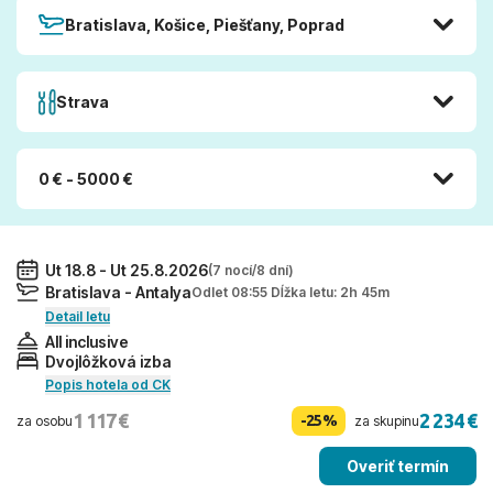
Bratislava, Košice, Piešťany, Poprad
Strava
0 € - 5000 €
Ut 18.8 - Ut 25.8.2026
(7 nocí/8 dní)
Bratislava - Antalya
Odlet 08:55 Dĺžka letu: 2h 45m
Detail letu
All inclusive
Dvojlôžková izba
Popis hotela od CK
1 117 €
2 234 €
-25%
za osobu
za skupinu
Overiť termín