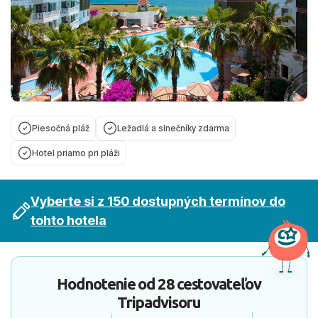
Piesočná pláž
Ležadlá a slnečníky zdarma
Hotel priamo pri pláži
Vyberte si z 150 dostupných termínov do
tohto hotela
Hodnotenie od
28 cestovateľov
Tripadvisoru