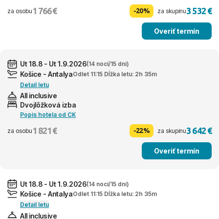
1 766 €
3 532 €
-20%
za osobu
za skupinu
Overiť termín
Ut 18.8 - Ut 1.9.2026
(14 nocí/15 dní)
Košice - Antalya
Odlet 11:15 Dĺžka letu: 2h 35m
Detail letu
All inclusive
Dvojlôžková izba
Popis hotela od CK
1 821 €
3 642 €
-22%
za osobu
za skupinu
Overiť termín
Ut 18.8 - Ut 1.9.2026
(14 nocí/15 dní)
Košice - Antalya
Odlet 11:15 Dĺžka letu: 2h 35m
Detail letu
All inclusive