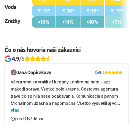
Voda
19°
18°
18°
19°
Zrážky
19%
14%
10%
7%
Čo o nás hovoria naši zákazníci
4.9
/5
Jana Dopirakova
5
/5
Včera sme sa vratili z Hurgady konkretne hotel Jazz
makadi soraya. Vsetko bolo krasne. Cestovna agentura
travelco splnila nase ocakavania. Komunikacia s panom
Michalinom uzasna a napomocna. Vsetko vysvetlil aj vo
viac
vecernych hodinach zaco sa ospravedlnujem. Hotel
krasny, cisty. Sluzby top. Strava, prostredie, more,
pred 1 týždňom
snorchlovanie. Dakujeme velmi pekne S pozdravom