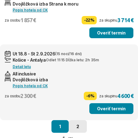
Dvojlôžková izba Strana k moru
Popis hotela od CK
1 857 €
3 714 €
-22%
za osobu
za skupinu
Overiť termín
Ut 18.8 - St 2.9.2026
(15 nocí/16 dní)
Košice - Antalya
Odlet 11:15 Dĺžka letu: 2h 35m
Detail letu
All inclusive
Dvojlôžková izba
Popis hotela od CK
2 300 €
4 600 €
-6%
za osobu
za skupinu
Overiť termín
1
2