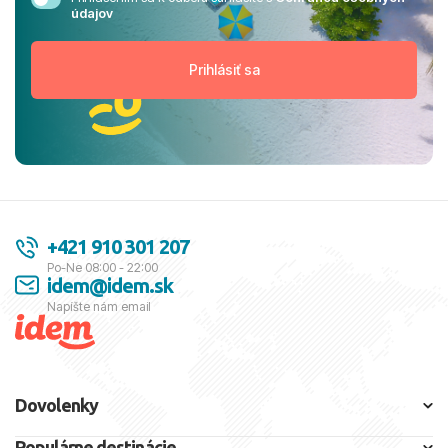
údajov
+421 910 301 207
Po-Ne 08:00 - 22:00
idem@idem.sk
Napíšte nám email
Dovolenky
Populárne destinácie