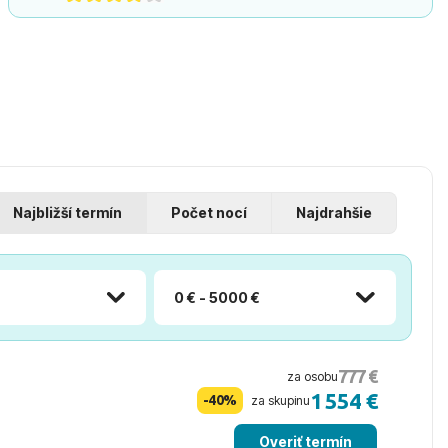
Najbližší termín
Počet nocí
Najdrahšie
0 € - 5000 €
777 €
za osobu
1 554 €
-40%
za skupinu
Overiť termín