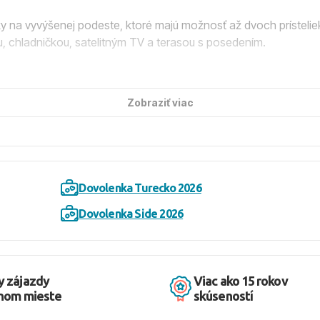
 na vyvýšenej podeste, ktoré majú možnosť až dvoch prísteli
ou, chladničkou, satelitným TV a terasou s posedením.
iou, hlavnú reštauráciu, bar, à la carte reštauráciu (za poplatok
Zobraziť viac
e formou bufetu. Nápoje počas večere sú za poplatok. Počas dňa 
olických a miestnych alkoholických nápojov na miestach a v
Dovolenka Turecko 2026
mora sa nachádza priamo pred hotelom. Na pláži sú k dispozíci
Dovolenka Side 2026
krás a historických pamiatok, ako sú Pamukkale, vodopády Manav
y zájazdy
Viac ako 15 rokov
dnom mieste
skúseností