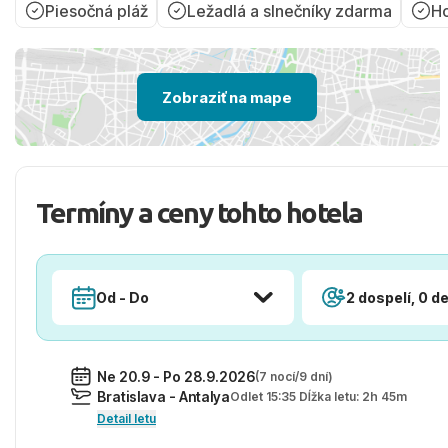
Piesočná pláž
Ležadlá a slnečníky zdarma
Ho
Zobraziť na mape
Termíny a ceny tohto hotela
Od - Do
2 dospelí, 0 de
Ne 20.9 - Po 28.9.2026
(7 nocí/9 dní)
Bratislava - Antalya
Odlet 15:35 Dĺžka letu: 2h 45m
Detail letu