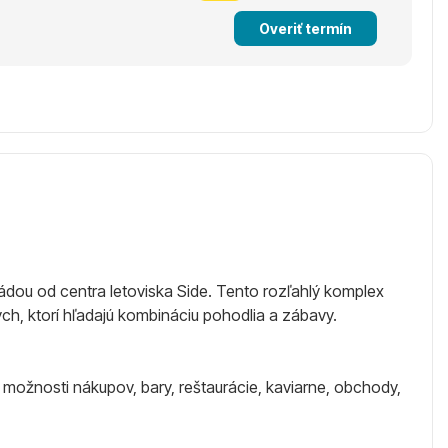
Overiť termín
dou od centra letoviska Side. Tento rozľahlý komplex
ých, ktorí hľadajú kombináciu pohodlia a zábavy.
 možnosti nákupov, bary, reštaurácie, kaviarne, obchody,