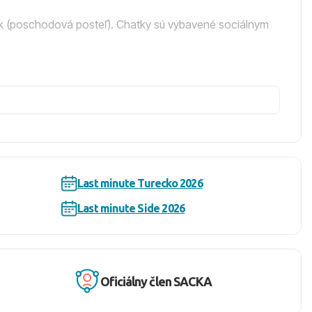
ek (poschodová posteľ). Chatky sú vybavené sociálnym
), Wi-Fi v lobby bare (zadarmo) a detské ihrisko.
je k dispozícii ľahké občerstvenie. Hostia majú tiež
 časoch určených hotelom.
Last minute Turecko 2026
i ležadlá a slnečníky zadarmo a služby plážového baru.
Last minute Side 2026
gat, Alanya a delfinárium.
Oficiálny člen SACKA