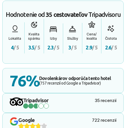
Hodnotenie od
35 cestovateľov
Tripadvisoru
Kvalita
Cena/
Lokalita
spánku
Izby
Služby
kvalita
Čistota
4
/ 5
3.5
/ 5
2.3
/ 5
3
/ 5
2.9
/ 5
2.6
/ 5
76%
Dovolenkárov odporúča tento hotel
(757 recenzií od Google a Tripadvisor)
Tripadvisor
35 recenzií
Google
722 recenzií