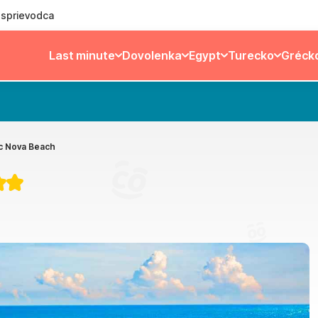
ý sprievodca
Last minute
Dovolenka
Egypt
Turecko
Gréck
c Nova Beach