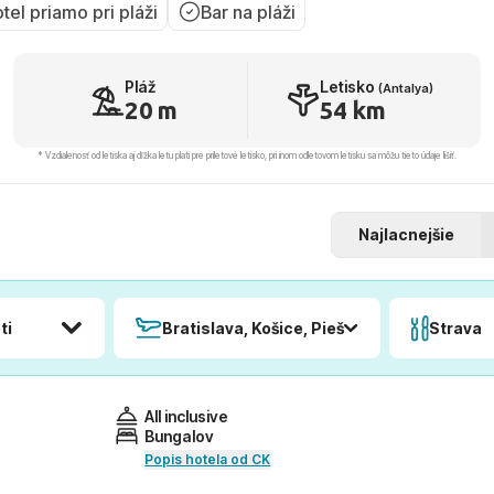
tel priamo pri pláži
Bar na pláži
Pláž
Letisko
(Antalya)
20 m
54 km
* Vzdialenosť od letiska aj dľžka letu platí pre príletové letisko, pri inom odletovom letisku sa môžu tieto údaje líšiť.
Najlacnejšie
ti
Bratislava, Košice, Piešťany, Poprad
Strava
All inclusive
Bungalov
Popis hotela od CK