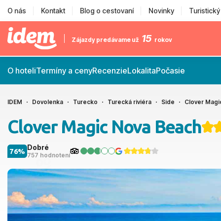
O nás
Kontakt
Blog o cestovaní
Novinky
Turistick
15
Zájazdy predávame už
rokov
O hoteli
Termíny a ceny
Recenzie
Lokalita
Počasie
IDEM
Dovolenka
Turecko
Turecká riviéra
Side
Clover Magi
Clover Magic Nova Beach
Dobré
76%
757 hodnotení