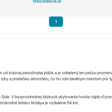
Popis hotela od CK
1
od krásnej piesočnatej pláže a je oddelený len pešou promená
zby a priateľskú atmosféru, čo ho robí ideálnym miestom pre t
ide. V bezprostrednej blízkosti ubytovania hostia nájdu rôzne
inárodné letisko Antalya je vzdialené 64 km.