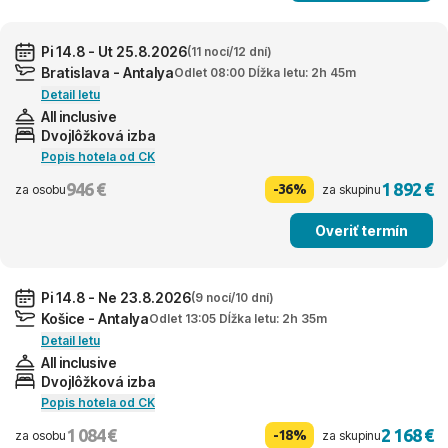
Pi 14.8 - Ut 25.8.2026
(11 nocí/12 dní)
Bratislava - Antalya
Odlet 08:00 Dĺžka letu: 2h 45m
Detail letu
All inclusive
Dvojlôžková izba
Popis hotela od CK
946 €
1 892 €
-36%
za osobu
za skupinu
Overiť termín
Pi 14.8 - Ne 23.8.2026
(9 nocí/10 dní)
Košice - Antalya
Odlet 13:05 Dĺžka letu: 2h 35m
Detail letu
All inclusive
Dvojlôžková izba
Popis hotela od CK
1 084 €
2 168 €
-18%
za osobu
za skupinu