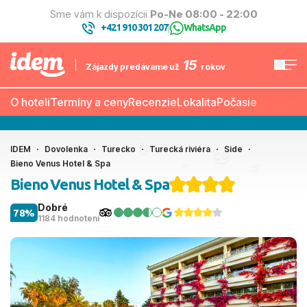
Sme vám k dispozícii
Po-Ne 08:00 - 22:00
+421 910 301 207
WhatsApp
|
15
Zájazdy predávame už
rokov
O hoteli
Termíny a ceny
Recenzie
Lokalita
Počasie
IDEM
Dovolenka
Turecko
Turecká riviéra
Side
Bieno Venus Hotel & Spa
Bieno Venus Hotel & Spa
Dobré
78%
1184 hodnotení