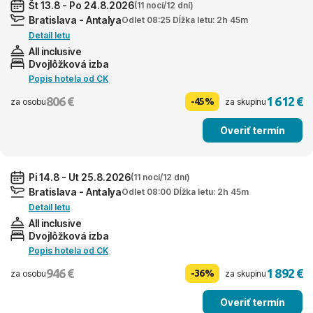
Št 13.8 - Po 24.8.2026
(11 nocí/12 dní)
Bratislava - Antalya
Odlet 08:25 Dĺžka letu: 2h 45m
Detail letu
All inclusive
Dvojlôžková izba
Popis hotela od CK
806 €
1 612 €
-45%
za osobu
za skupinu
Overiť termín
Pi 14.8 - Ut 25.8.2026
(11 nocí/12 dní)
Bratislava - Antalya
Odlet 08:00 Dĺžka letu: 2h 45m
Detail letu
All inclusive
Dvojlôžková izba
Popis hotela od CK
946 €
1 892 €
-36%
za osobu
za skupinu
Overiť termín