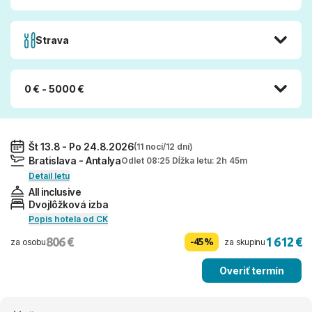
Strava
0 € - 5000 €
Št 13.8 - Po 24.8.2026
(11 nocí/12 dní)
Bratislava - Antalya
Odlet 08:25 Dĺžka letu: 2h 45m
Detail letu
All inclusive
Dvojlôžková izba
Popis hotela od CK
806 €
1 612 €
-45%
za osobu
za skupinu
Overiť termín