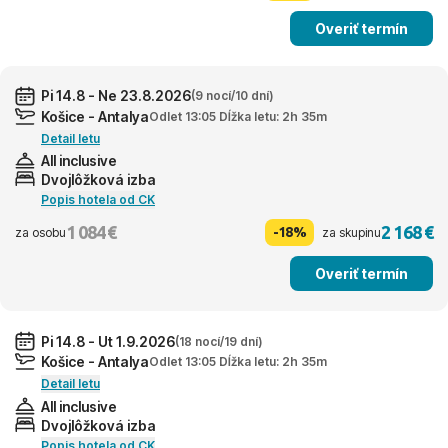
Overiť termín
Pi 14.8 - Ne 23.8.2026
(9 nocí/10 dní)
Košice - Antalya
Odlet 13:05 Dĺžka letu: 2h 35m
Detail letu
All inclusive
Dvojlôžková izba
Popis hotela od CK
1 084 €
2 168 €
-18%
za osobu
za skupinu
Overiť termín
Pi 14.8 - Ut 1.9.2026
(18 nocí/19 dní)
Košice - Antalya
Odlet 13:05 Dĺžka letu: 2h 35m
Detail letu
All inclusive
Dvojlôžková izba
Popis hotela od CK