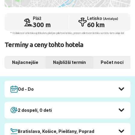
Pláž
Letisko
(Antalya)
300 m
60 km
* Vzdialenosť od letiska aj dľžka letu platí pre príletové letisko, pri inom odletovom letisku sa môžu tieto údaje líšiť.
Termíny a ceny tohto hotela
Najlacnejšie
Najbližší termín
Počet nocí
Od - Do
2 dospelí, 0 deti
Bratislava, Košice, Piešťany, Poprad