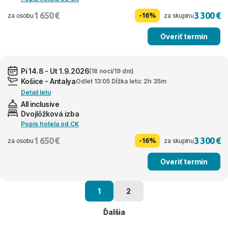
1 650 €
3 300 €
-16%
za osobu
za skupinu
Overiť termín
Pi 14.8 - Ut 1.9.2026
(18 nocí/19 dní)
Košice - Antalya
Odlet 13:05 Dĺžka letu: 2h 35m
Detail letu
All inclusive
Dvojlôžková izba
Popis hotela od CK
1 650 €
3 300 €
-16%
za osobu
za skupinu
Overiť termín
1
2
Ďalšia