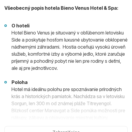
Všeobecný popis hotela
Bieno Venus Hotel & Spa:
O hoteli
Hotel Bieno Venus je situovaný v obľúbenom letovisku
Side a poskytuje hosťom luxusné ubytovanie obklopené
nádhernými záhradami. Hostia oceňujú vysokú úroveň
služieb, komfortné izby a výborné jedlo, ktoré zaručuje
príjemný a pohodlný pobyt nie len pre rodiny s deťmi,
ale aj pre jednotlivcov.
Poloha
Hotel má ideálnu polohu pre spoznávanie prírodných
krás a historických pamiatok. Nachádza sa v letovisku
Sorgun, len 300 m od známej pláže Titreyengol.
Blízkosť centier Manavgat a Side ponúka možnosti pre
nákupy, zábavu a objavovanie miestnej kultúry.
Ubytovanie