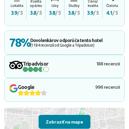
Kvalita
Cena/
Lokalita
spánku
Izby
Služby
kvalita
Čistota
3.9
/ 5
3.8
/ 5
3.8
/ 5
3.8
/ 5
3.9
/ 5
4.1
/ 5
78%
Dovolenkárov odporúča tento hotel
(1184 recenzií od Google a Tripadvisor)
Tripadvisor
188 recenzií
Google
996 recenzií
Zobraziť na mape