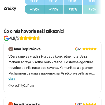
19°
18°
18°
19°
Zrážky
19%
14%
10%
7%
Čo o nás hovoria naši zákazníci
4.9
/5
Jana Dopirakova
5
/5
Včera sme sa vratili z Hurgady konkretne hotel Jazz
makadi soraya. Vsetko bolo krasne. Cestovna agentura
travelco splnila nase ocakavania. Komunikacia s panom
Michalinom uzasna a napomocna. Vsetko vysvetlil aj vo
viac
vecernych hodinach zaco sa ospravedlnujem. Hotel
krasny, cisty. Sluzby top. Strava, prostredie, more,
pred 1 týždňom
snorchlovanie. Dakujeme velmi pekne S pozdravom
Juraj Koskovsky
5
/5