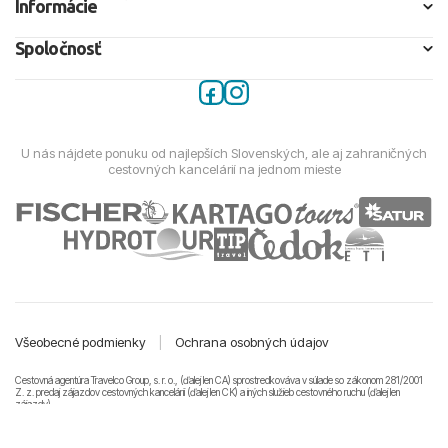
Informácie
Spoločnosť
U nás nájdete ponuku od najlepších Slovenských, ale aj zahraničných
cestovných kancelárií na jednom mieste
Všeobecné podmienky
|
Ochrana osobných údajov
Cestovná agentúra Travelco Group, s. r. o., (ďalej len CA) sprostredkováva v súlade so zákonom 281/2001
Z. z. predaj zájazdov cestovných kancelárii (ďalej len CK) a iných služieb cestovného ruchu (ďalej len
zájazdy).
© 2011-2026 Travelco Group, s. r. o. Všetky práva vyhradené.