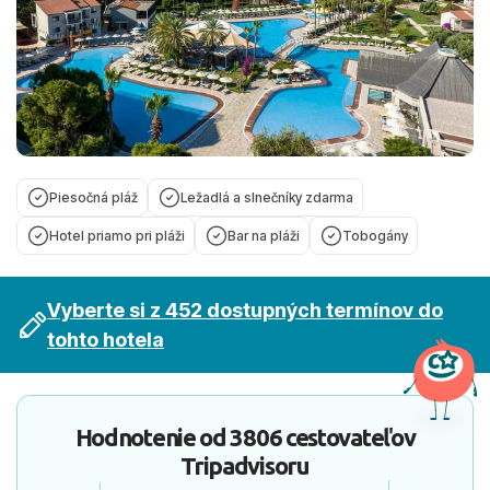
Piesočná pláž
Ležadlá a slnečníky zdarma
Hotel priamo pri pláži
Bar na pláži
Tobogány
Vyberte si z 452 dostupných termínov do
tohto hotela
Hodnotenie od
3806 cestovateľov
Tripadvisoru