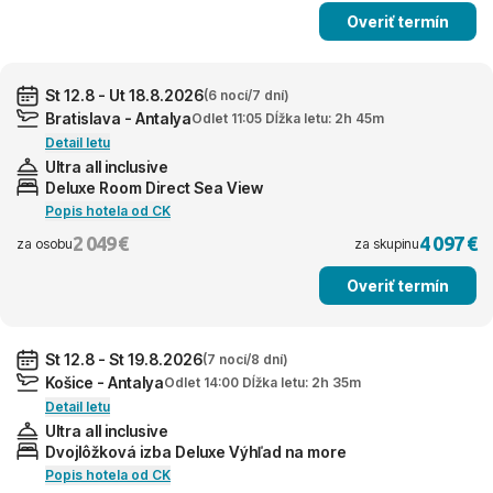
Overiť termín
St 12.8 - Ut 18.8.2026
(6 nocí/7 dní)
Bratislava - Antalya
Odlet 11:05 Dĺžka letu: 2h 45m
Detail letu
Ultra all inclusive
Deluxe Room Direct Sea View
Popis hotela od CK
2 049 €
4 097 €
za osobu
za skupinu
Overiť termín
St 12.8 - St 19.8.2026
(7 nocí/8 dní)
Košice - Antalya
Odlet 14:00 Dĺžka letu: 2h 35m
Detail letu
Ultra all inclusive
Dvojlôžková izba Deluxe Výhľad na more
Popis hotela od CK