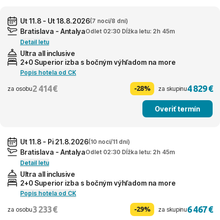
Ut 11.8 - Ut 18.8.2026
(7 nocí/8 dní)
Bratislava - Antalya
Odlet 02:30 Dĺžka letu: 2h 45m
Detail letu
Ultra all inclusive
2+0 Superior izba s bočným výhľadom na more
Popis hotela od CK
2 414 €
4 829 €
-28%
za osobu
za skupinu
Overiť termín
Ut 11.8 - Pi 21.8.2026
(10 nocí/11 dní)
Bratislava - Antalya
Odlet 02:30 Dĺžka letu: 2h 45m
Detail letu
Ultra all inclusive
2+0 Superior izba s bočným výhľadom na more
Popis hotela od CK
3 233 €
6 467 €
-29%
za osobu
za skupinu