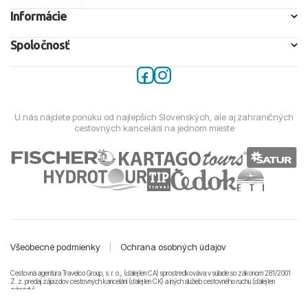
Informácie
Spoločnosť
U nás nájdete ponuku od najlepších Slovenských, ale aj zahraničných
cestovných kancelárií na jednom mieste
Všeobecné podmienky
|
Ochrana osobných údajov
Cestovná agentúra Travelco Group, s. r. o., (ďalej len CA) sprostredkováva v súlade so zákonom 281/2001
Z. z. predaj zájazdov cestovných kancelárii (ďalej len CK) a iných služieb cestovného ruchu (ďalej len
zájazdy).
© 2011-2026 Travelco Group, s. r. o. Všetky práva vyhradené.