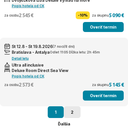
Dvojlôžková izba Deluxe Výhľad na more
Popis hotela od CK
2 545 €
5 090 €
-10%
za osobu
za skupinu
Overiť termín
St 12.8 - St 19.8.2026
(7 nocí/8 dní)
Bratislava - Antalya
Odlet 11:05 Dĺžka letu: 2h 45m
Detail letu
Ultra all inclusive
Deluxe Room Direct Sea View
Popis hotela od CK
2 573 €
5 145 €
za osobu
za skupinu
Overiť termín
1
2
Ďalšia