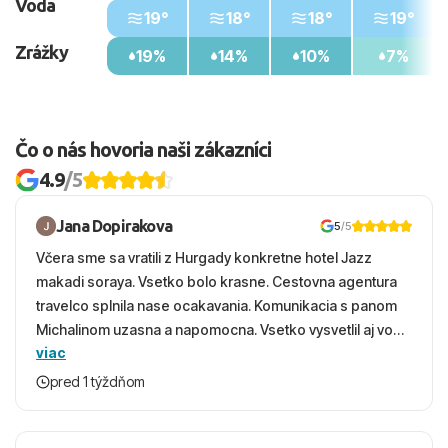
Voda
19°
18°
18°
19°
Zrážky
19%
14%
10%
7%
Čo o nás hovoria naši zákazníci
4.9
/5
Jana Dopirakova
5
/5
Včera sme sa vratili z Hurgady konkretne hotel Jazz
makadi soraya. Vsetko bolo krasne. Cestovna agentura
travelco splnila nase ocakavania. Komunikacia s panom
Michalinom uzasna a napomocna. Vsetko vysvetlil aj vo
viac
vecernych hodinach zaco sa ospravedlnujem. Hotel
krasny, cisty. Sluzby top. Strava, prostredie, more,
pred 1 týždňom
snorchlovanie. Dakujeme velmi pekne S pozdravom