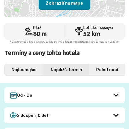
Zobraziť na mape
Pláž
Letisko
(Antalya)
80 m
52 km
* Vzdialenosť od letiska aj dľžka letu platí pre príletové letisko, pri inom odletovom letisku sa môžu tieto údaje líšiť.
Termíny a ceny tohto hotela
Najlacnejšie
Najbližší termín
Počet nocí
Od - Do
2 dospelí, 0 deti