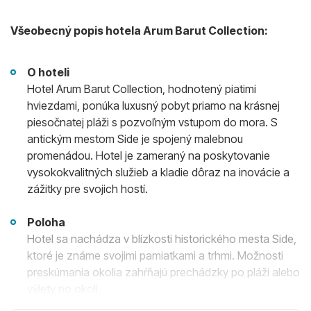
Všeobecný popis hotela Arum Barut Collection:
O hoteli
Hotel Arum Barut Collection, hodnotený piatimi
hviezdami, ponúka luxusný pobyt priamo na krásnej
piesočnatej pláži s pozvoľným vstupom do mora. S
antickým mestom Side je spojený malebnou
promenádou. Hotel je zameraný na poskytovanie
vysokokvalitných služieb a kladie dôraz na inovácie a
zážitky pre svojich hostí.
Poloha
Hotel sa nachádza v blízkosti historického mesta Side,
ktoré je známe svojimi pamiatkami a trhmi. Možnosti
preskúmania okolia zahŕňajú prechádzky po pláži alebo
výlety po okolí.