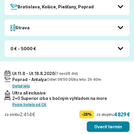
Bratislava, Košice, Piešťany, Poprad
Strava
0 € - 5000 €
Ut 11.8 - Ut 18.8.2026
(7 nocí/8 dní)
Poprad - Antalya
Odlet 09:50 Dĺžka letu: 2h 40m
Detail letu
Ultra all inclusive
2+0 Superior izba s bočným výhľadom na more
Popis hotela od CK
2 414 €
4 829 €
-28%
za osobu
za skupinu
Overiť termín