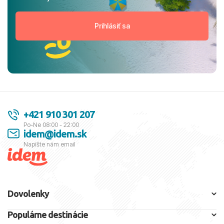
+421 910 301 207
Po-Ne 08:00 - 22:00
idem@idem.sk
Napíšte nám email
Dovolenky
Populárne destinácie