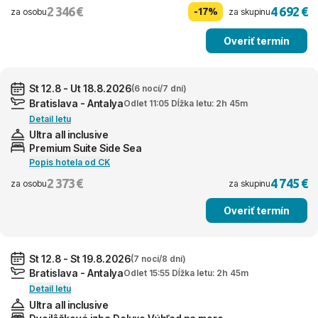
2 346 €
4 692 €
-17%
za osobu
za skupinu
Overiť termín
St 12.8 - Ut 18.8.2026
(6 nocí/7 dní)
Bratislava - Antalya
Odlet 11:05 Dĺžka letu: 2h 45m
Detail letu
Ultra all inclusive
Premium Suite Side Sea
Popis hotela od CK
2 373 €
4 745 €
za osobu
za skupinu
Overiť termín
St 12.8 - St 19.8.2026
(7 nocí/8 dní)
Bratislava - Antalya
Odlet 15:55 Dĺžka letu: 2h 45m
Detail letu
Ultra all inclusive