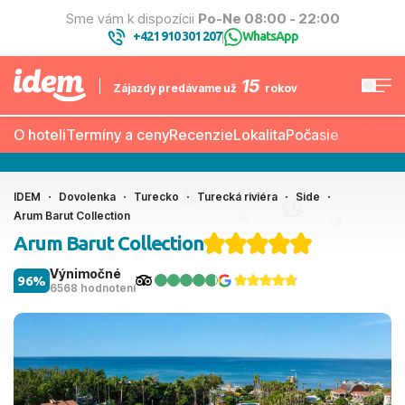
Sme vám k dispozícii
Po-Ne 08:00 - 22:00
+421 910 301 207
WhatsApp
|
15
Zájazdy predávame už
rokov
O hoteli
Termíny a ceny
Recenzie
Lokalita
Počasie
IDEM
Dovolenka
Turecko
Turecká riviéra
Side
Arum Barut Collection
Arum Barut Collection
Výnimočné
96%
6568 hodnotení