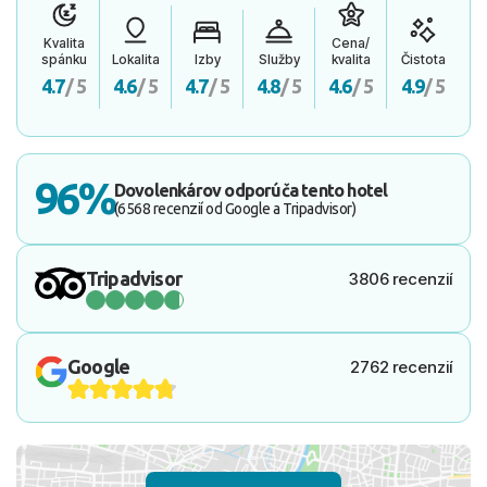
Kvalita
Cena/
spánku
Lokalita
Izby
Služby
kvalita
Čistota
4.7
/ 5
4.6
/ 5
4.7
/ 5
4.8
/ 5
4.6
/ 5
4.9
/ 5
96%
Dovolenkárov odporúča tento hotel
(6568 recenzií od Google a Tripadvisor)
Tripadvisor
3806 recenzií
Google
2762 recenzií