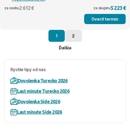
2 612 €
5 223 €
za osobu
za skupinu
Overiť termín
1
2
Ďalšia
Rýchle tipy od nás
Dovolenka Turecko 2026
Last minute Turecko 2026
Dovolenka Side 2026
Last minute Side 2026