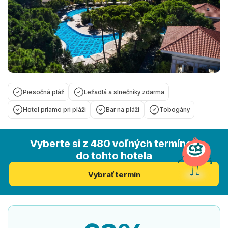
Piesočná pláž
Ležadlá a slnečníky zdarma
Hotel priamo pri pláži
Bar na pláži
Tobogány
Vyberte si z 480 voľných termínov
do tohto hotela
Vybrať termín