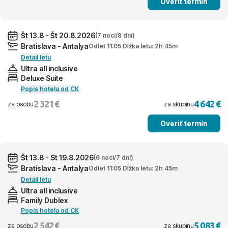
Overiť termín
Št 13.8 - Št 20.8.2026
(7 nocí/8 dní)
Bratislava - Antalya
Odlet 11:05 Dĺžka letu: 2h 45m
Detail letu
Ultra all inclusive
Deluxe Suite
Popis hotela od CK
2 321 €
4 642 €
za osobu
za skupinu
Overiť termín
Št 13.8 - St 19.8.2026
(6 nocí/7 dní)
Bratislava - Antalya
Odlet 11:05 Dĺžka letu: 2h 45m
Detail letu
Ultra all inclusive
Family Dublex
Popis hotela od CK
2 542 €
5 083 €
za osobu
za skupinu