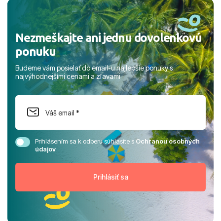
rodinou.
Nezmeškajte ani jednu dovolenkovú
ponuku
Budeme vám posielať do email-u najlepšie ponuky s
najvýhodnejšími cenami a zľavami
Prihlásením sa k odberu súhlasíte s
Ochranou osobných
údajov