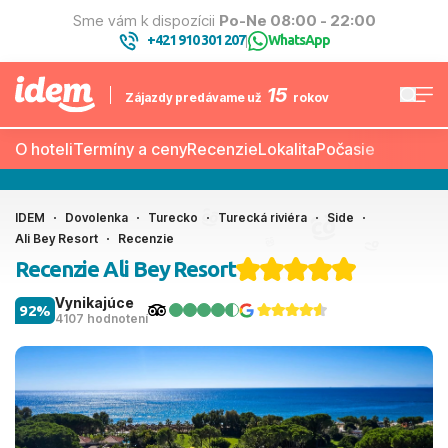
Sme vám k dispozícii
Po-Ne 08:00 - 22:00
+421 910 301 207
WhatsApp
|
15
Zájazdy predávame už
rokov
O hoteli
Termíny a ceny
Recenzie
Lokalita
Počasie
IDEM
Dovolenka
Turecko
Turecká riviéra
Side
Ali Bey Resort
Recenzie
Recenzie Ali Bey Resort
Vynikajúce
92%
4107 hodnotení