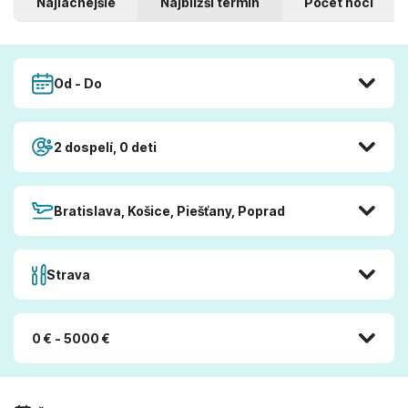
Najlacnejšie
Najbližší termín
Počet nocí
Od - Do
2 dospelí, 0 deti
Bratislava, Košice, Piešťany, Poprad
Strava
0 € - 5000 €