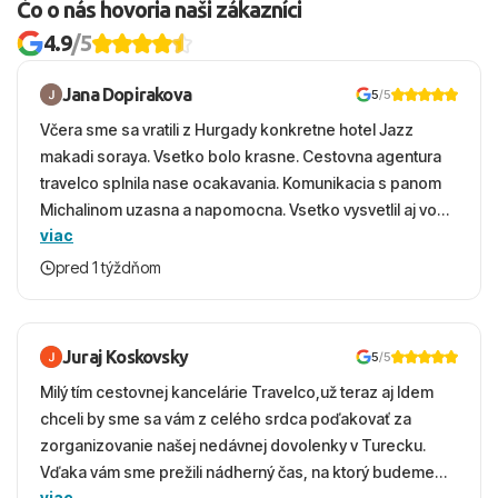
Čo o nás hovoria naši zákazníci
4.9
/5
Jana Dopirakova
5
/5
Včera sme sa vratili z Hurgady konkretne hotel Jazz
makadi soraya. Vsetko bolo krasne. Cestovna agentura
travelco splnila nase ocakavania. Komunikacia s panom
Michalinom uzasna a napomocna. Vsetko vysvetlil aj vo
viac
vecernych hodinach zaco sa ospravedlnujem. Hotel
krasny, cisty. Sluzby top. Strava, prostredie, more,
pred 1 týždňom
snorchlovanie. Dakujeme velmi pekne S pozdravom
Juraj Koskovsky
5
/5
Milý tím cestovnej kancelárie Travelco,už teraz aj Idem
chceli by sme sa vám z celého srdca poďakovať za
zorganizovanie našej nedávnej dovolenky v Turecku.
Vďaka vám sme prežili nádherný čas, na ktorý budeme
viac