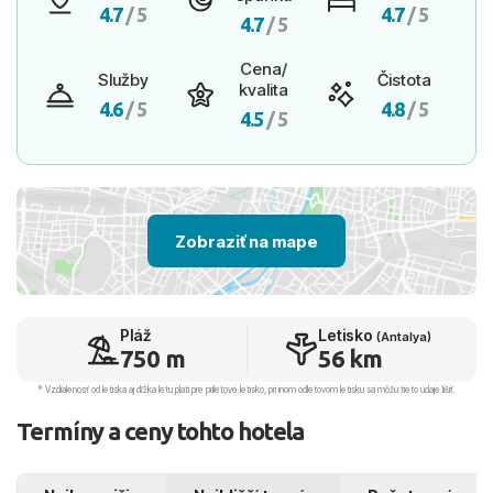
4.7
/ 5
4.7
/ 5
4.7
/ 5
Cena/
Služby
Čistota
kvalita
4.6
/ 5
4.8
/ 5
4.5
/ 5
Zobraziť na mape
Pláž
Letisko
(Antalya)
750 m
56 km
* Vzdialenosť od letiska aj dľžka letu platí pre príletové letisko, pri inom odletovom letisku sa môžu tieto údaje líšiť.
Termíny a ceny tohto hotela