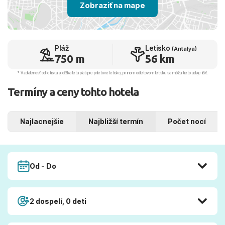
Zobraziť na mape
Pláž
Letisko
(Antalya)
750 m
56 km
* Vzdialenosť od letiska aj dľžka letu platí pre príletové letisko, pri inom odletovom letisku sa môžu tieto údaje líšiť.
Termíny a ceny tohto hotela
Najlacnejšie
Najbližší termín
Počet nocí
Od - Do
2 dospelí, 0 deti