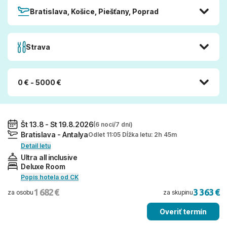
Bratislava, Košice, Piešťany, Poprad
Strava
0 € - 5000 €
Št 13.8 - St 19.8.2026
(6 nocí/7 dní)
Bratislava - Antalya
Odlet 11:05 Dĺžka letu: 2h 45m
Detail letu
Ultra all inclusive
Deluxe Room
Popis hotela od CK
1 682 €
3 363 €
za osobu
za skupinu
Overiť termín