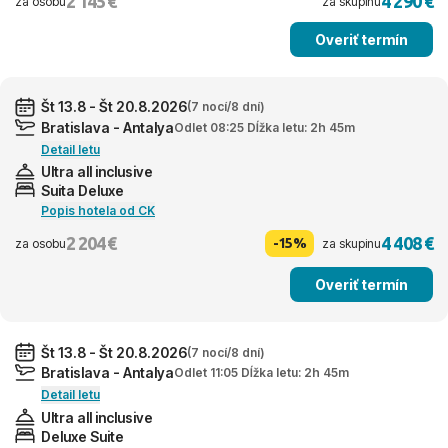
2 145 €
4 290 €
za osobu
za skupinu
Overiť termín
Št 13.8 - Št 20.8.2026
(7 nocí/8 dní)
Bratislava - Antalya
Odlet 08:25 Dĺžka letu: 2h 45m
Detail letu
Ultra all inclusive
Suita Deluxe
Popis hotela od CK
2 204 €
4 408 €
-15%
za osobu
za skupinu
Overiť termín
Št 13.8 - Št 20.8.2026
(7 nocí/8 dní)
Bratislava - Antalya
Odlet 11:05 Dĺžka letu: 2h 45m
Detail letu
Ultra all inclusive
Deluxe Suite