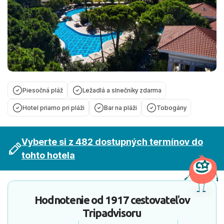
Piesočná pláž
Ležadlá a slnečníky zdarma
Hotel priamo pri pláži
Bar na pláži
Tobogány
Vyberte si z 482 dostupných termínov do
tohto hotela
Hodnotenie od
1917 cestovateľov
Tripadvisoru