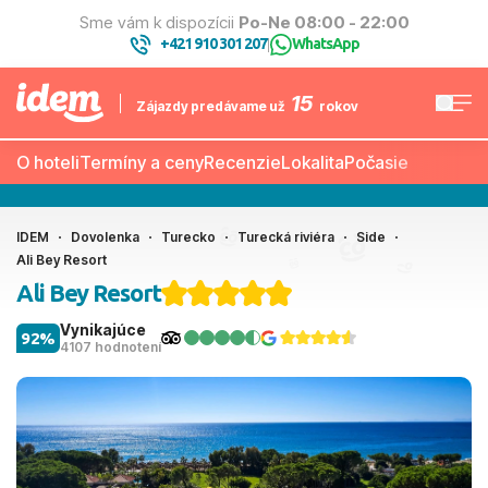
Sme vám k dispozícii
Po-Ne 08:00 - 22:00
+421 910 301 207
WhatsApp
|
15
Zájazdy predávame už
rokov
O hoteli
Termíny a ceny
Recenzie
Lokalita
Počasie
IDEM
Dovolenka
Turecko
Turecká riviéra
Side
Ali Bey Resort
Ali Bey Resort
Vynikajúce
92%
4107 hodnotení