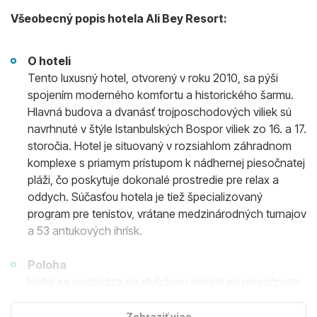
Všeobecný popis hotela Ali Bey Resort:
O hoteli
Tento luxusný hotel, otvorený v roku 2010, sa pýši
spojením moderného komfortu a historického šarmu.
Hlavná budova a dvanásť trojposchodových viliek sú
navrhnuté v štýle Istanbulských Bospor viliek zo 16. a 17.
storočia. Hotel je situovaný v rozsiahlom záhradnom
komplexe s priamym prístupom k nádhernej piesočnatej
pláži, čo poskytuje dokonalé prostredie pre relax a
oddych. Súčasťou hotela je tiež špecializovaný
program pre tenistov, vrátane medzinárodných turnajov
a 53 antukových ihrísk.
Poloha
Hotel sa nachádza na idylickom mieste pri piesočnatej
pláži, asi 2 km od historického centra Side. Okrem
blízkosti k historickým pamiatkam, je taktiež pre hosí
Zobraziť viac