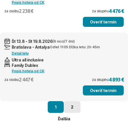
Popis hotela od CK
2 238 €
4 476 €
za osobu
za skupinu
Overiť termín
Št 13.8 - St 19.8.2026
(6 nocí/7 dní)
Bratislava - Antalya
Odlet 11:05 Dĺžka letu: 2h 45m
Detail letu
Ultra all inclusive
Family Dublex
Popis hotela od CK
2 447 €
4 893 €
za osobu
za skupinu
Overiť termín
1
2
Ďalšia