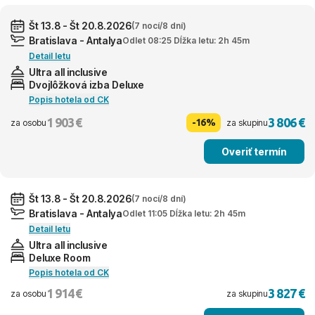
Št 13.8 - Št 20.8.2026
(7 nocí/8 dní)
Bratislava - Antalya
Odlet 08:25 Dĺžka letu: 2h 45m
Detail letu
Ultra all inclusive
Dvojlôžková izba Deluxe
Popis hotela od CK
1 903 €
3 806 €
-16%
za osobu
za skupinu
Overiť termín
Št 13.8 - Št 20.8.2026
(7 nocí/8 dní)
Bratislava - Antalya
Odlet 11:05 Dĺžka letu: 2h 45m
Detail letu
Ultra all inclusive
Deluxe Room
Popis hotela od CK
1 914 €
3 827 €
za osobu
za skupinu