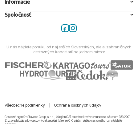
Informácie
Spoločnosť
U nás nájdete ponuku od najlepších Slovenských, ale aj zahraničných
cestovných kancelárií na jednom mieste
Všeobecné podmienky
|
Ochrana osobných údajov
Cestovná agentúra Travelco Group, s. r. o., (ďalej len CA) sprostredkováva v súlade so zákonom 281/2001
Z. z. predaj zájazdov cestovných kancelárii (ďalej len CK) a iných služieb cestovného ruchu (ďalej len
zájazdy).
© 2011-2026 Travelco Group, s. r. o. Všetky práva vyhradené.