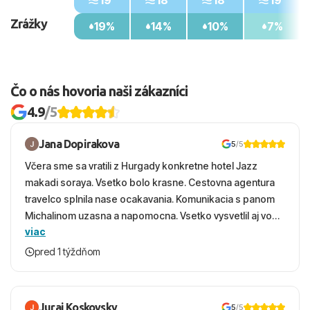
19°
18°
18°
19°
Zrážky
19%
14%
10%
7%
Čo o nás hovoria naši zákazníci
4.9
/5
Jana Dopirakova
5
/5
Včera sme sa vratili z Hurgady konkretne hotel Jazz
makadi soraya. Vsetko bolo krasne. Cestovna agentura
travelco splnila nase ocakavania. Komunikacia s panom
Michalinom uzasna a napomocna. Vsetko vysvetlil aj vo
viac
vecernych hodinach zaco sa ospravedlnujem. Hotel
krasny, cisty. Sluzby top. Strava, prostredie, more,
pred 1 týždňom
snorchlovanie. Dakujeme velmi pekne S pozdravom
Juraj Koskovsky
5
/5