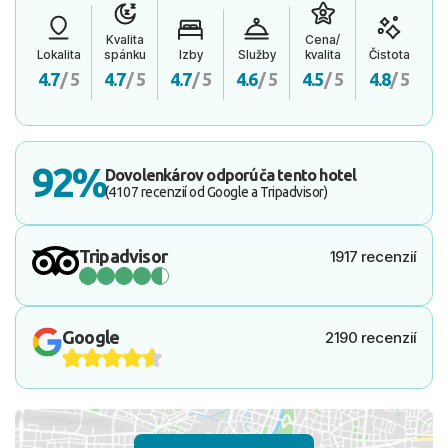
Kvalita
Cena/
Lokalita
spánku
Izby
Služby
kvalita
Čistota
4.7
/ 5
4.7
/ 5
4.7
/ 5
4.6
/ 5
4.5
/ 5
4.8
/ 5
92%
Dovolenkárov odporúča tento hotel
(4107 recenzií od Google a Tripadvisor)
Tripadvisor
1917 recenzií
Google
2190 recenzií