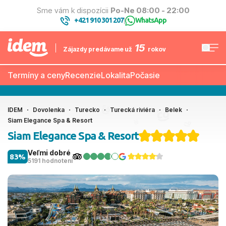
Sme vám k dispozícii
Po-Ne 08:00 - 22:00
+421 910 301 207
WhatsApp
|
15
Zájazdy predávame už
rokov
Termíny a ceny
Recenzie
Lokalita
Počasie
IDEM
Dovolenka
Turecko
Turecká riviéra
Belek
Siam Elegance Spa & Resort
Siam Elegance Spa & Resort
Veľmi dobré
83%
5191 hodnotení