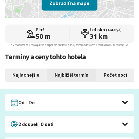
Zobraziť na mape
Pláž
Letisko
(Antalya)
50 m
31 km
* Vzdialenosť od letiska aj dľžka letu platí pre príletové letisko, pri inom odletovom letisku sa môžu tieto údaje líšiť.
Termíny a ceny tohto hotela
Najlacnejšie
Najbližší termín
Počet nocí
Od - Do
2 dospelí, 0 deti