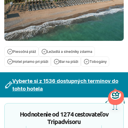
Piesočná pláž
Ležadlá a slnečníky zdarma
Hotel priamo pri pláži
Bar na pláži
Tobogány
Vyberte si z 1536 dostupných termínov do
tohto hotela
Hodnotenie od
1274 cestovateľov
Tripadvisoru