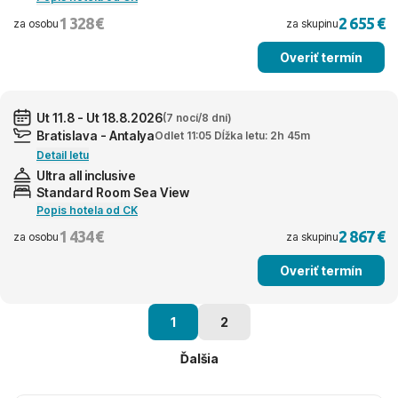
1 328 €
2 655 €
za osobu
za skupinu
Overiť termín
Ut 11.8 - Ut 18.8.2026
(7 nocí/8 dní)
Bratislava - Antalya
Odlet 11:05 Dĺžka letu: 2h 45m
Detail letu
Ultra all inclusive
Standard Room Sea View
Popis hotela od CK
1 434 €
2 867 €
za osobu
za skupinu
Overiť termín
1
2
Ďalšia