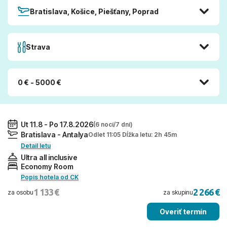
Bratislava, Košice, Piešťany, Poprad
Strava
0 € - 5000 €
Ut 11.8 - Po 17.8.2026
(6 nocí/7 dní)
Bratislava - Antalya
Odlet 11:05 Dĺžka letu: 2h 45m
Detail letu
Ultra all inclusive
Economy Room
Popis hotela od CK
1 133 €
2 266 €
za osobu
za skupinu
Overiť termín