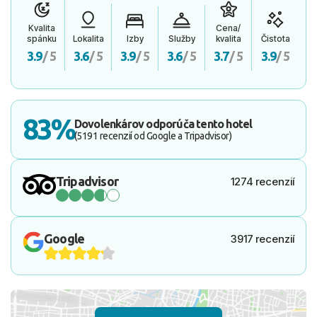
Kvalita
Cena/
spánku
Lokalita
Izby
Služby
kvalita
Čistota
3.9
/ 5
3.6
/ 5
3.9
/ 5
3.6
/ 5
3.7
/ 5
3.9
/ 5
83%
Dovolenkárov odporúča tento hotel
(5191 recenzií od Google a Tripadvisor)
Tripadvisor
1274 recenzií
Google
3917 recenzií