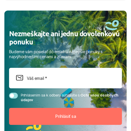
a prianím mnohých ďalších spokojných klientov, Juraj s
rodinou.
Nezmeškajte ani jednu dovolenkovú
ponuku
Budeme vám posielať do email-u najlepšie ponuky s
najvýhodnejšími cenami a zľavami
Prihlásením sa k odberu súhlasíte s
Ochranou osobných
údajov