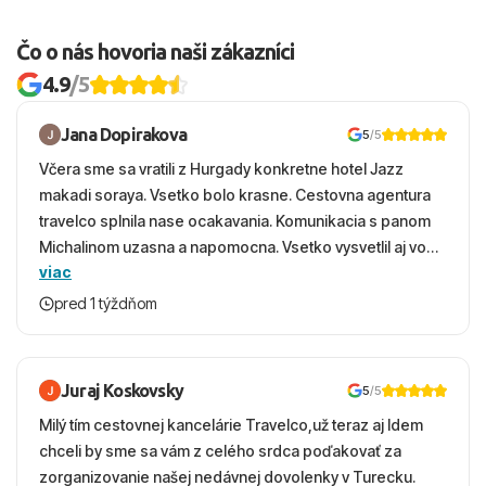
Čo o nás hovoria naši zákazníci
4.9
/5
Jana Dopirakova
5
/5
Včera sme sa vratili z Hurgady konkretne hotel Jazz
makadi soraya. Vsetko bolo krasne. Cestovna agentura
travelco splnila nase ocakavania. Komunikacia s panom
Michalinom uzasna a napomocna. Vsetko vysvetlil aj vo
viac
vecernych hodinach zaco sa ospravedlnujem. Hotel
krasny, cisty. Sluzby top. Strava, prostredie, more,
pred 1 týždňom
snorchlovanie. Dakujeme velmi pekne S pozdravom
Juraj Koskovsky
5
/5
Milý tím cestovnej kancelárie Travelco,už teraz aj Idem
chceli by sme sa vám z celého srdca poďakovať za
zorganizovanie našej nedávnej dovolenky v Turecku.