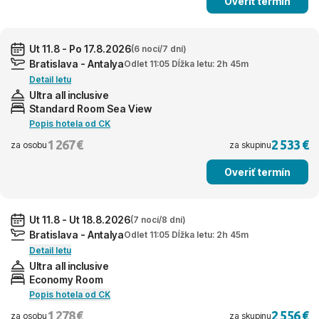
Overiť termín
Ut 11.8 - Po 17.8.2026
(6 nocí/7 dní)
Bratislava - Antalya
Odlet 11:05 Dĺžka letu: 2h 45m
Detail letu
Ultra all inclusive
Standard Room Sea View
Popis hotela od CK
1 267 €
2 533 €
za osobu
za skupinu
Overiť termín
Ut 11.8 - Ut 18.8.2026
(7 nocí/8 dní)
Bratislava - Antalya
Odlet 11:05 Dĺžka letu: 2h 45m
Detail letu
Ultra all inclusive
Economy Room
Popis hotela od CK
1 278 €
2 556 €
za osobu
za skupinu