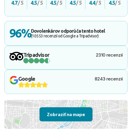
4.7
/ 5
4.5
/ 5
4.5
/ 5
4.5
/ 5
4.4
/ 5
4.5
/ 5
96%
Dovolenkárov odporúča tento hotel
(10553 recenzií od Google a Tripadvisor)
Tripadvisor
2310 recenzií
Google
8243 recenzií
Zobraziť na mape