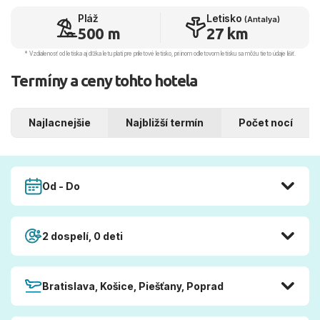
Pláž
Letisko
(Antalya)
500 m
27 km
* Vzdialenosť od letiska aj dľžka letu platí pre príletové letisko, pri inom odletovom letisku sa môžu tieto údaje líšiť.
Termíny a ceny tohto hotela
Najlacnejšie
Najbližší termín
Počet nocí
Od - Do
2 dospelí, 0 deti
Bratislava, Košice, Piešťany, Poprad