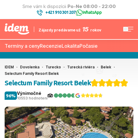
Sme vám k dispozícii
Po-Ne 08:00 - 22:00
+421 910 301 207
WhatsApp
|
15
Zájazdy predávame už
rokov
Termíny a ceny
Recenzie
Lokalita
Počasie
IDEM
Dovolenka
Turecko
Turecká riviéra
Belek
Selectum Family Resort Belek
Selectum Family Resort Belek
Výnimočné
96%
10553 hodnotení