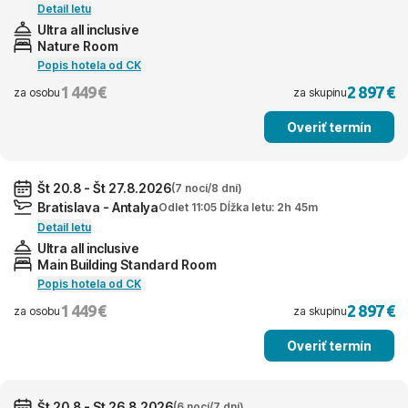
Detail letu
Ultra all inclusive
Nature Room
Popis hotela od CK
1 449 €
2 897 €
za osobu
za skupinu
Overiť termín
Št 20.8 - Št 27.8.2026
(7 nocí/8 dní)
Bratislava - Antalya
Odlet 11:05 Dĺžka letu: 2h 45m
Detail letu
Ultra all inclusive
Main Building Standard Room
Popis hotela od CK
1 449 €
2 897 €
za osobu
za skupinu
Overiť termín
Št 20.8 - St 26.8.2026
(6 nocí/7 dní)