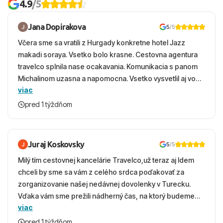
4.9
/5
Jana Dopirakova
5
/5
Včera sme sa vratili z Hurgady konkretne hotel Jazz
makadi soraya. Vsetko bolo krasne. Cestovna agentura
travelco splnila nase ocakavania. Komunikacia s panom
Michalinom uzasna a napomocna. Vsetko vysvetlil aj vo
viac
vecernych hodinach zaco sa ospravedlnujem. Hotel
krasny, cisty. Sluzby top. Strava, prostredie, more,
pred 1 týždňom
snorchlovanie. Dakujeme velmi pekne S pozdravom
Juraj Koskovsky
5
/5
Milý tím cestovnej kancelárie Travelco,už teraz aj Idem
chceli by sme sa vám z celého srdca poďakovať za
zorganizovanie našej nedávnej dovolenky v Turecku.
Vďaka vám sme prežili nádherný čas, na ktorý budeme
viac
ešte dlho s úsmevom spomínať. ​Všetko prebehlo
absolútne hladko – od prvotného výberu zájazdu, cez
pred 1 týždňom