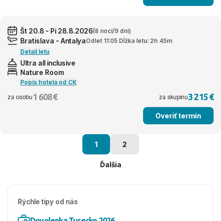
Št 20.8 - Pi 28.8.2026
(8 nocí/9 dní)
Bratislava - Antalya
Odlet 11:05 Dĺžka letu: 2h 45m
Detail letu
Ultra all inclusive
Nature Room
Popis hotela od CK
1 608 €
3 215 €
za osobu
za skupinu
Overiť termín
1
2
Ďalšia
Rýchle tipy od nás
Dovolenka Turecko 2026