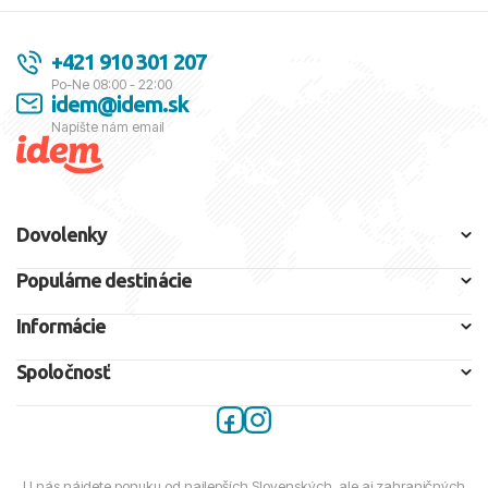
+421 910 301 207
Po-Ne 08:00 - 22:00
idem@idem.sk
Napíšte nám email
Dovolenky
Populárne destinácie
Informácie
Spoločnosť
U nás nájdete ponuku od najlepších Slovenských, ale aj zahraničných