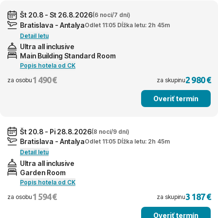
Št 20.8 - St 26.8.2026
(6 nocí/7 dní)
Bratislava - Antalya
Odlet 11:05 Dĺžka letu: 2h 45m
Detail letu
Ultra all inclusive
Main Building Standard Room
Popis hotela od CK
1 490 €
2 980 €
za osobu
za skupinu
Overiť termín
Št 20.8 - Pi 28.8.2026
(8 nocí/9 dní)
Bratislava - Antalya
Odlet 11:05 Dĺžka letu: 2h 45m
Detail letu
Ultra all inclusive
Garden Room
Popis hotela od CK
1 594 €
3 187 €
za osobu
za skupinu
Overiť termín