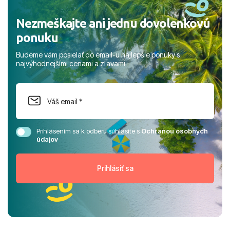
Nezmeškajte ani jednu dovolenkovú
ponuku
Budeme vám posielať do email-u najlepšie ponuky s
najvýhodnejšími cenami a zľavami
Prihlásením sa k odberu súhlasíte s
Ochranou osobných
údajov