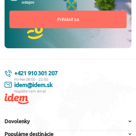
údajov
+421 910 301 207
Po-Ne 08:00 - 22:00
idem@idem.sk
Napíšte nám email
Dovolenky
Populárne destinácie