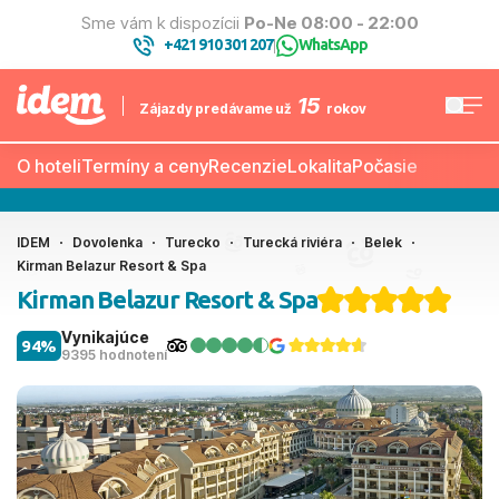
Sme vám k dispozícii
Po-Ne 08:00 - 22:00
+421 910 301 207
WhatsApp
|
15
Zájazdy predávame už
rokov
O hoteli
Termíny a ceny
Recenzie
Lokalita
Počasie
IDEM
Dovolenka
Turecko
Turecká riviéra
Belek
Kirman Belazur Resort & Spa
Kirman Belazur Resort & Spa
Vynikajúce
94%
9395 hodnotení