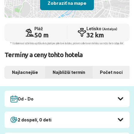
Zobraziť na mape
Pláž
Letisko
(Antalya)
50 m
32 km
* Vzdialenosť od letiska aj dľžka letu platí pre príletové letisko, pri inom odletovom letisku sa môžu tieto údaje líšiť.
Termíny a ceny tohto hotela
Najlacnejšie
Najbližší termín
Počet nocí
Od - Do
2 dospelí, 0 deti