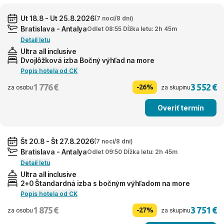
Ut 18.8 - Ut 25.8.2026
(7 nocí/8 dní)
Bratislava - Antalya
Odlet 08:55 Dĺžka letu: 2h 45m
Detail letu
Ultra all inclusive
Dvojlôžková izba Bočný výhľad na more
Popis hotela od CK
1 776 €
3 552 €
-26%
za osobu
za skupinu
Overiť termín
Št 20.8 - Št 27.8.2026
(7 nocí/8 dní)
Bratislava - Antalya
Odlet 09:50 Dĺžka letu: 2h 45m
Detail letu
Ultra all inclusive
2+0 Štandardná izba s bočným výhľadom na more
Popis hotela od CK
1 875 €
3 751 €
-27%
za osobu
za skupinu