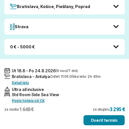
Bratislava, Košice, Piešťany, Poprad
Strava
0 € - 5000 €
Ut 18.8 - Po 24.8.2026
(6 nocí/7 dní)
Bratislava - Antalya
Odlet 11:05 Dĺžka letu: 2h 45m
Detail letu
Ultra all inclusive
Std Room Side Sea View
Popis hotela od CK
1 648 €
3 295 €
za osobu
za skupinu
Overiť termín