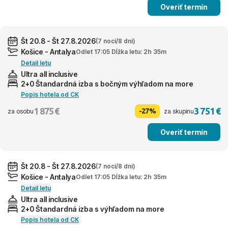
Overiť termín
Št 20.8 - Št 27.8.2026
(7 nocí/8 dní)
Košice - Antalya
Odlet 17:05 Dĺžka letu: 2h 35m
Detail letu
Ultra all inclusive
2+0 Štandardná izba s bočným výhľadom na more
Popis hotela od CK
1 875 €
3 751 €
-27%
za osobu
za skupinu
Overiť termín
Št 20.8 - Št 27.8.2026
(7 nocí/8 dní)
Košice - Antalya
Odlet 17:05 Dĺžka letu: 2h 35m
Detail letu
Ultra all inclusive
2+0 Štandardná izba s výhľadom na more
Popis hotela od CK