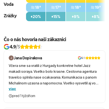
Voda
18°
17°
18°
19°
Zrážky
20%
15%
9%
8%
Čo o nás hovoria naši zákazníci
4.9
/5
Jana Dopirakova
5
/5
Včera sme sa vratili z Hurgady konkretne hotel Jazz
makadi soraya. Vsetko bolo krasne. Cestovna agentura
travelco splnila nase ocakavania. Komunikacia s panom
Michalinom uzasna a napomocna. Vsetko vysvetlil aj vo
viac
vecernych hodinach zaco sa ospravedlnujem. Hotel
krasny, cisty. Sluzby top. Strava, prostredie, more,
pred 1 týždňom
snorchlovanie. Dakujeme velmi pekne S pozdravom