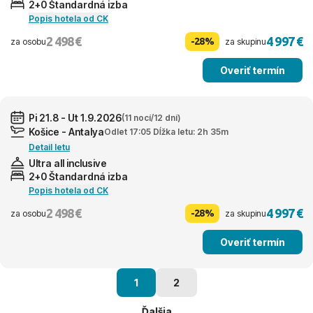
2+0 Štandardná izba
Popis hotela od CK
2 498 €
4 997 €
-28%
za osobu
za skupinu
Overiť termín
Pi 21.8 - Ut 1.9.2026
(11 nocí/12 dní)
Košice - Antalya
Odlet 17:05 Dĺžka letu: 2h 35m
Detail letu
Ultra all inclusive
2+0 Štandardná izba
Popis hotela od CK
2 498 €
4 997 €
-28%
za osobu
za skupinu
Overiť termín
1
2
Ďalšia