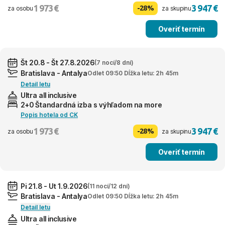
1 973 €
3 947 €
-28%
za osobu
za skupinu
Overiť termín
Št 20.8 - Št 27.8.2026
(7 nocí/8 dní)
Bratislava - Antalya
Odlet 09:50 Dĺžka letu: 2h 45m
Detail letu
Ultra all inclusive
2+0 Štandardná izba s výhľadom na more
Popis hotela od CK
1 973 €
3 947 €
-28%
za osobu
za skupinu
Overiť termín
Pi 21.8 - Ut 1.9.2026
(11 nocí/12 dní)
Bratislava - Antalya
Odlet 09:50 Dĺžka letu: 2h 45m
Detail letu
Ultra all inclusive