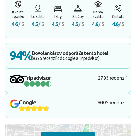
Kvalita
Cena/
spánku
Lokalita
Izby
Služby
kvalita
Čistota
4.6
/ 5
4.5
/ 5
4.6
/ 5
4.6
/ 5
4.6
/ 5
4.6
/ 5
94%
Dovolenkárov odporúča tento hotel
(9395 recenzií od Google a Tripadvisor)
Tripadvisor
2793 recenzií
Google
6602 recenzií