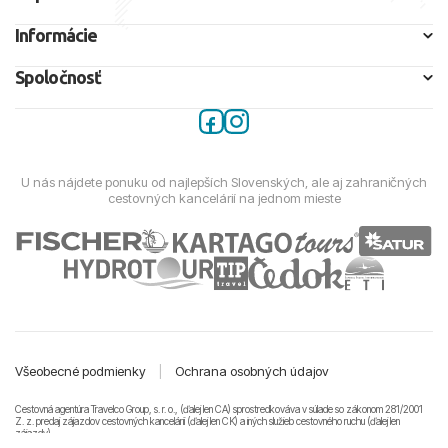
Informácie
Spoločnosť
U nás nájdete ponuku od najlepších Slovenských, ale aj zahraničných
cestovných kancelárií na jednom mieste
Všeobecné podmienky
|
Ochrana osobných údajov
Cestovná agentúra Travelco Group, s. r. o., (ďalej len CA) sprostredkováva v súlade so zákonom 281/2001
Z. z. predaj zájazdov cestovných kancelárii (ďalej len CK) a iných služieb cestovného ruchu (ďalej len
zájazdy).