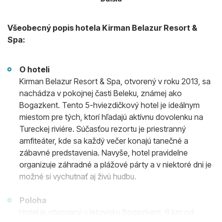
Všeobecný popis hotela Kirman Belazur Resort &
Spa:
O hoteli
Kirman Belazur Resort & Spa, otvorený v roku 2013, sa
nachádza v pokojnej časti Beleku, známej ako
Bogazkent. Tento 5-hviezdičkový hotel je ideálnym
miestom pre tých, ktorí hľadajú aktívnu dovolenku na
Tureckej riviére. Súčasťou rezortu je priestranný
amfiteáter, kde sa každý večer konajú tanečné a
zábavné predstavenia. Navyše, hotel pravidelne
organizuje záhradné a plážové párty a v niektoré dni je
možné si vychutnať aj živú hudbu.
Poloha
Hotel je situovaný v letovisku Bogazkent, 8 km od