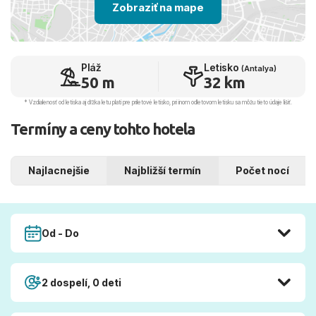
Zobraziť na mape
Pláž
Letisko
(Antalya)
50 m
32 km
* Vzdialenosť od letiska aj dľžka letu platí pre príletové letisko, pri inom odletovom letisku sa môžu tieto údaje líšiť.
Termíny a ceny tohto hotela
Najlacnejšie
Najbližší termín
Počet nocí
Od - Do
2 dospelí, 0 deti