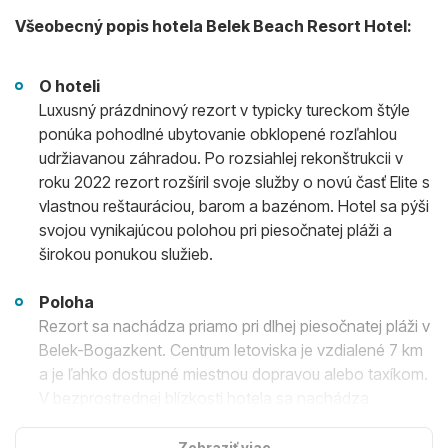
Všeobecný popis hotela Belek Beach Resort Hotel:
O hoteli
Luxusný prázdninový rezort v typicky tureckom štýle
ponúka pohodlné ubytovanie obklopené rozľahlou
udržiavanou záhradou. Po rozsiahlej rekonštrukcii v
roku 2022 rezort rozšíril svoje služby o novú časť Elite s
vlastnou reštauráciou, barom a bazénom. Hotel sa pýši
svojou vynikajúcou polohou pri piesočnatej pláži a
širokou ponukou služieb.
Poloha
Rezort sa nachádza priamo pri dlhej piesočnatej pláži v
Belek-Bogazkent. Centrum letoviska je vzdialené 7 km
a je ľahko dostupné miestnou dopravou alebo taxíkom.
V bezprostrednej blízkosti hotela sa nachádza
množstvo nákupných a zábavných možností.
Zobraziť viac