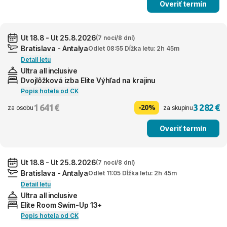
Overiť termín
Ut 18.8 - Ut 25.8.2026
(7 nocí/8 dní)
Bratislava - Antalya
Odlet 08:55 Dĺžka letu: 2h 45m
Detail letu
Ultra all inclusive
Dvojlôžková izba Elite Výhľad na krajinu
Popis hotela od CK
1 641 €
3 282 €
-20%
za osobu
za skupinu
Overiť termín
Ut 18.8 - Ut 25.8.2026
(7 nocí/8 dní)
Bratislava - Antalya
Odlet 11:05 Dĺžka letu: 2h 45m
Detail letu
Ultra all inclusive
Elite Room Swim-Up 13+
Popis hotela od CK