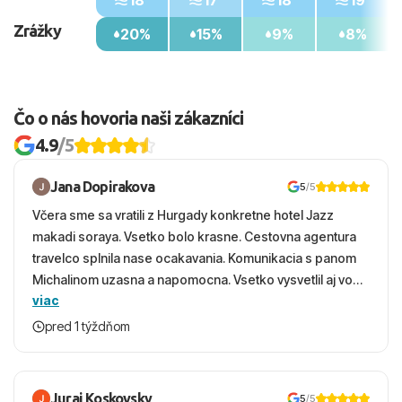
18°
17°
18°
19°
Zrážky
20%
15%
9%
8%
Čo o nás hovoria naši zákazníci
4.9
/5
Jana Dopirakova
5
/5
Včera sme sa vratili z Hurgady konkretne hotel Jazz
makadi soraya. Vsetko bolo krasne. Cestovna agentura
travelco splnila nase ocakavania. Komunikacia s panom
Michalinom uzasna a napomocna. Vsetko vysvetlil aj vo
viac
vecernych hodinach zaco sa ospravedlnujem. Hotel
krasny, cisty. Sluzby top. Strava, prostredie, more,
pred 1 týždňom
snorchlovanie. Dakujeme velmi pekne S pozdravom
Juraj Koskovsky
5
/5