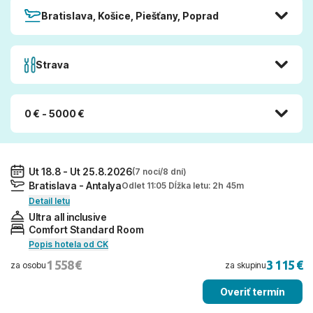
Bratislava, Košice, Piešťany, Poprad
Strava
0 € - 5000 €
Ut 18.8 - Ut 25.8.2026
(7 nocí/8 dní)
Bratislava - Antalya
Odlet 11:05 Dĺžka letu: 2h 45m
Detail letu
Ultra all inclusive
Comfort Standard Room
Popis hotela od CK
1 558 €
3 115 €
za osobu
za skupinu
Overiť termín