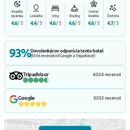
Kvalita
Cena/
spánku
Lokalita
Izby
Služby
kvalita
Čistota
4.6
/ 5
4.4
/ 5
4.6
/ 5
4.6
/ 5
4.6
/ 5
4.7
/ 5
93%
Dovolenkárov odporúča tento hotel
(9356 recenzií od Google a Tripadvisor)
Tripadvisor
4024 recenzií
Google
5332 recenzií