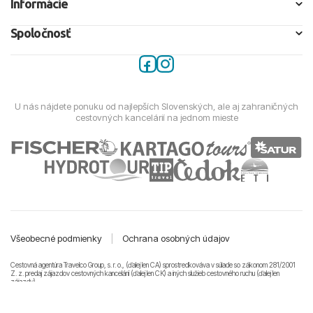
Informácie
Spoločnosť
U nás nájdete ponuku od najlepších Slovenských, ale aj zahraničných
cestovných kancelárií na jednom mieste
Všeobecné podmienky
|
Ochrana osobných údajov
Cestovná agentúra Travelco Group, s. r. o., (ďalej len CA) sprostredkováva v súlade so zákonom 281/2001
Z. z. predaj zájazdov cestovných kancelárii (ďalej len CK) a iných služieb cestovného ruchu (ďalej len
zájazdy).
© 2011-2026 Travelco Group, s. r. o. Všetky práva vyhradené.