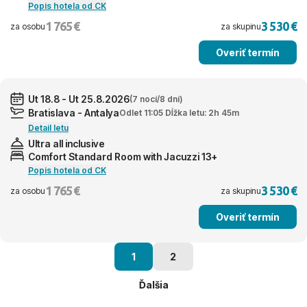
Popis hotela od CK
1 765 €
3 530 €
za osobu
za skupinu
Overiť termín
Ut 18.8 - Ut 25.8.2026
(7 nocí/8 dní)
Bratislava - Antalya
Odlet 11:05 Dĺžka letu: 2h 45m
Detail letu
Ultra all inclusive
Comfort Standard Room with Jacuzzi 13+
Popis hotela od CK
1 765 €
3 530 €
za osobu
za skupinu
Overiť termín
1
2
Ďalšia