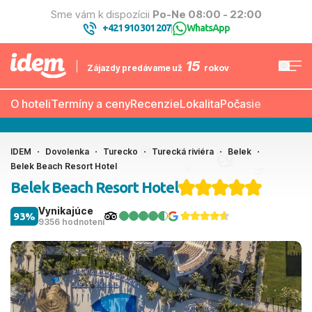
Sme vám k dispozícii
Po-Ne 08:00 - 22:00
+421 910 301 207
WhatsApp
|
15
Zájazdy predávame už
rokov
O hoteli
Termíny a ceny
Recenzie
Lokalita
Počasie
IDEM
Dovolenka
Turecko
Turecká riviéra
Belek
Belek Beach Resort Hotel
Belek Beach Resort Hotel
Vynikajúce
93%
9356 hodnotení