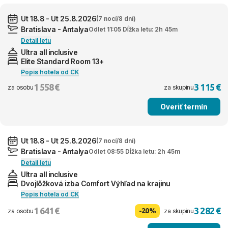
Ut 18.8 - Ut 25.8.2026
(7 nocí/8 dní)
Bratislava - Antalya
Odlet 11:05 Dĺžka letu: 2h 45m
Detail letu
Ultra all inclusive
Elite Standard Room 13+
Popis hotela od CK
1 558 €
3 115 €
za osobu
za skupinu
Overiť termín
Ut 18.8 - Ut 25.8.2026
(7 nocí/8 dní)
Bratislava - Antalya
Odlet 08:55 Dĺžka letu: 2h 45m
Detail letu
Ultra all inclusive
Dvojlôžková izba Comfort Výhľad na krajinu
Popis hotela od CK
1 641 €
3 282 €
-20%
za osobu
za skupinu