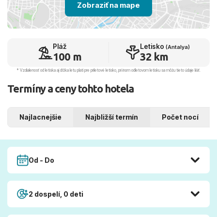
Zobraziť na mape
Pláž
Letisko
(Antalya)
100 m
32 km
* Vzdialenosť od letiska aj dľžka letu platí pre príletové letisko, pri inom odletovom letisku sa môžu tieto údaje líšiť.
Termíny a ceny tohto hotela
Najlacnejšie
Najbližší termín
Počet nocí
Od - Do
2 dospelí, 0 deti