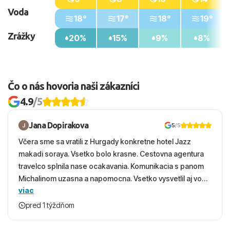
Voda
18°
17°
18°
19°
Zrážky
20%
15%
9%
8%
Čo o nás hovoria naši zákazníci
4.9
/5
Jana Dopirakova
5
/5
Včera sme sa vratili z Hurgady konkretne hotel Jazz
makadi soraya. Vsetko bolo krasne. Cestovna agentura
travelco splnila nase ocakavania. Komunikacia s panom
Michalinom uzasna a napomocna. Vsetko vysvetlil aj vo
viac
vecernych hodinach zaco sa ospravedlnujem. Hotel
krasny, cisty. Sluzby top. Strava, prostredie, more,
pred 1 týždňom
snorchlovanie. Dakujeme velmi pekne S pozdravom