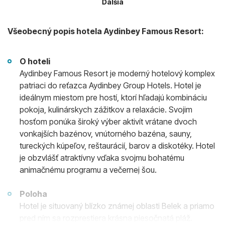
Ďalšia
Všeobecný popis hotela Aydinbey Famous Resort:
O hoteli
Aydinbey Famous Resort je moderný hotelový komplex
patriaci do reťazca Aydinbey Group Hotels. Hotel je
ideálnym miestom pre hostí, ktorí hľadajú kombináciu
pokoja, kulinárskych zážitkov a relaxácie. Svojim
hosťom ponúka široký výber aktivít vrátane dvoch
vonkajších bazénov, vnútorného bazéna, sauny,
tureckých kúpeľov, reštaurácií, barov a diskotéky. Hotel
je obzvlášť atraktívny vďaka svojmu bohatému
animačnému programu a večernej šou.
Poloha
Hotel je situovaný blízko známej oblasti Belek a priamo
pred ním sa rozprestiera krásna piesočnatá pláž.