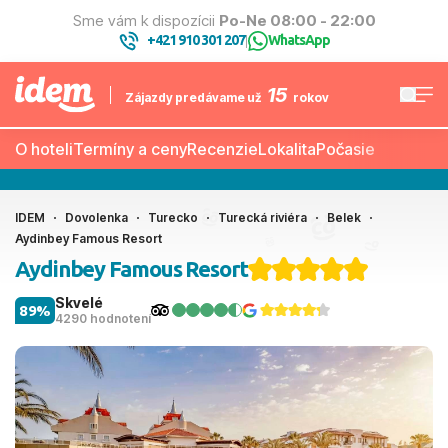
Sme vám k dispozícii
Po-Ne 08:00 - 22:00
+421 910 301 207
WhatsApp
|
15
Zájazdy predávame už
rokov
O hoteli
Termíny a ceny
Recenzie
Lokalita
Počasie
IDEM
Dovolenka
Turecko
Turecká riviéra
Belek
Aydinbey Famous Resort
Aydinbey Famous Resort
Skvelé
89%
4290 hodnotení