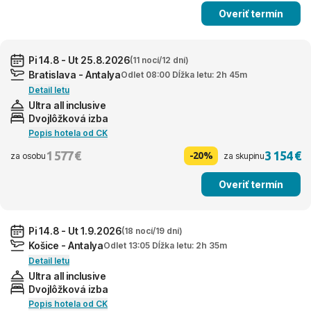
Overiť termín
Pi 14.8 - Ut 25.8.2026
(11 nocí/12 dní)
Bratislava - Antalya
Odlet 08:00 Dĺžka letu: 2h 45m
Detail letu
Ultra all inclusive
Dvojlôžková izba
Popis hotela od CK
1 577 €
3 154 €
-20%
za osobu
za skupinu
Overiť termín
Pi 14.8 - Ut 1.9.2026
(18 nocí/19 dní)
Košice - Antalya
Odlet 13:05 Dĺžka letu: 2h 35m
Detail letu
Ultra all inclusive
Dvojlôžková izba
Popis hotela od CK