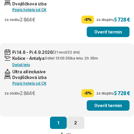
Dvojlôžková izba
Popis hotela od CK
2 864 €
5 728 €
-8%
za osobu
za skupinu
Overiť termín
Pi 14.8 - Pi 4.9.2026
(21 nocí/22 dní)
Košice - Antalya
Odlet 13:05 Dĺžka letu: 2h 35m
Detail letu
Ultra all inclusive
Dvojlôžková izba
Popis hotela od CK
2 864 €
5 728 €
-8%
za osobu
za skupinu
Overiť termín
1
2