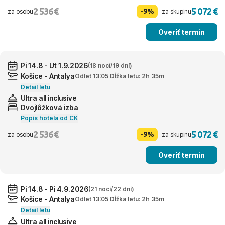
2 536 €
5 072 €
-9%
za osobu
za skupinu
Overiť termín
Pi 14.8 - Ut 1.9.2026
(18 nocí/19 dní)
Košice - Antalya
Odlet 13:05 Dĺžka letu: 2h 35m
Detail letu
Ultra all inclusive
Dvojlôžková izba
Popis hotela od CK
2 536 €
5 072 €
-9%
za osobu
za skupinu
Overiť termín
Pi 14.8 - Pi 4.9.2026
(21 nocí/22 dní)
Košice - Antalya
Odlet 13:05 Dĺžka letu: 2h 35m
Detail letu
Ultra all inclusive