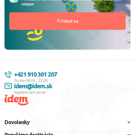
údajov
+421 910 301 207
Po-Ne 08:00 - 22:00
idem@idem.sk
Napíšte nám email
Dovolenky
Populárne destinácie