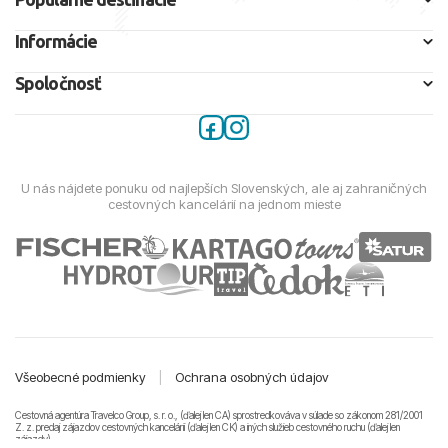
Informácie
Spoločnosť
U nás nájdete ponuku od najlepších Slovenských, ale aj zahraničných
cestovných kancelárií na jednom mieste
Všeobecné podmienky
|
Ochrana osobných údajov
Cestovná agentúra Travelco Group, s. r. o., (ďalej len CA) sprostredkováva v súlade so zákonom 281/2001
Z. z. predaj zájazdov cestovných kancelárii (ďalej len CK) a iných služieb cestovného ruchu (ďalej len
zájazdy).