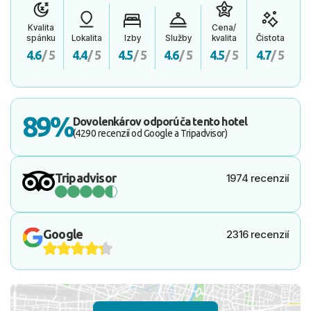
Kvalita
Cena/
spánku
Lokalita
Izby
Služby
kvalita
Čistota
4.6
/ 5
4.4
/ 5
4.5
/ 5
4.6
/ 5
4.5
/ 5
4.7
/ 5
89%
Dovolenkárov odporúča tento hotel
(4290 recenzií od Google a Tripadvisor)
Tripadvisor
1974 recenzií
Google
2316 recenzií