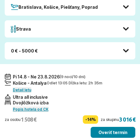
Bratislava, Košice, Piešťany, Poprad
Strava
0 € - 5000 €
Pi 14.8 - Ne 23.8.2026
(9 nocí/10 dní)
Košice - Antalya
Odlet 13:05 Dĺžka letu: 2h 35m
Detail letu
Ultra all inclusive
Dvojlôžková izba
Popis hotela od CK
1 508 €
3 016 €
-14%
za osobu
za skupinu
Overiť termín