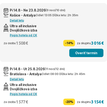
Pi 14.8 - Ne 23.8.2026
(9 nocí/10 dní)
Košice - Antalya
Odlet 13:05 Dĺžka letu: 2h 35m
Detail letu
Ultra all inclusive
Dvojlôžková izba
Popis hotela od CK
1 508 €
3 016 €
-14%
za osobu
za skupinu
Overiť termín
Pi 14.8 - Ut 25.8.2026
(11 nocí/12 dní)
Bratislava - Antalya
Odlet 08:00 Dĺžka letu: 2h 45m
Detail letu
Ultra all inclusive
Dvojlôžková izba
Popis hotela od CK
1 577 €
3 154 €
-20%
za osobu
za skupinu