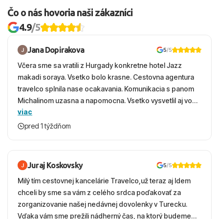
Čo o nás hovoria naši zákazníci
4.9
/5
Jana Dopirakova
5
/5
Včera sme sa vratili z Hurgady konkretne hotel Jazz
makadi soraya. Vsetko bolo krasne. Cestovna agentura
travelco splnila nase ocakavania. Komunikacia s panom
Michalinom uzasna a napomocna. Vsetko vysvetlil aj vo
viac
vecernych hodinach zaco sa ospravedlnujem. Hotel
krasny, cisty. Sluzby top. Strava, prostredie, more,
pred 1 týždňom
snorchlovanie. Dakujeme velmi pekne S pozdravom
Juraj Koskovsky
5
/5
Milý tím cestovnej kancelárie Travelco,už teraz aj Idem
chceli by sme sa vám z celého srdca poďakovať za
zorganizovanie našej nedávnej dovolenky v Turecku.
Vďaka vám sme prežili nádherný čas, na ktorý budeme