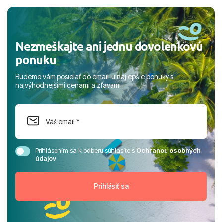
a prianím mnohých ďalších spokojných klientov, Juraj s
rodinou.
Nezmeškajte ani jednu dovolenkovú
ponuku
Budeme vám posielať do email-u najlepšie ponuky s
najvýhodnejšími cenami a zľavami
Prihlásením sa k odberu súhlasíte s
Ochranou osobných
údajov