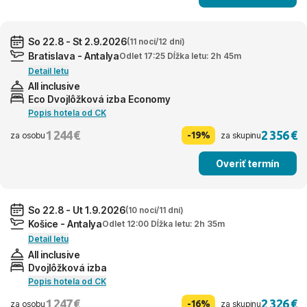
So 22.8 - St 2.9.2026
(11 nocí/12 dní)
Bratislava - Antalya
Odlet 17:25 Dĺžka letu: 2h 45m
Detail letu
All inclusive
Eco Dvojlôžková izba Economy
Popis hotela od CK
1 244 €
2 356 €
-19%
za osobu
za skupinu
Overiť termín
So 22.8 - Ut 1.9.2026
(10 nocí/11 dní)
Košice - Antalya
Odlet 12:00 Dĺžka letu: 2h 35m
Detail letu
All inclusive
Dvojlôžková izba
Popis hotela od CK
1 247 €
2 326 €
-16%
za osobu
za skupinu