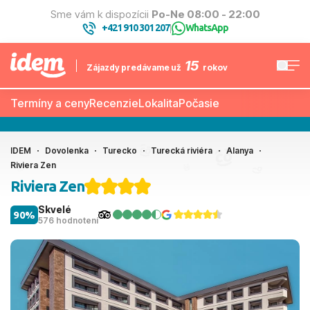
Sme vám k dispozícii
Po-Ne 08:00 - 22:00
+421 910 301 207
WhatsApp
|
15
Zájazdy predávame už
rokov
Termíny a ceny
Recenzie
Lokalita
Počasie
IDEM
Dovolenka
Turecko
Turecká riviéra
Alanya
Riviera Zen
Riviera Zen
Skvelé
90%
576 hodnotení