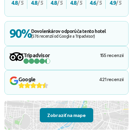
4.8
/ 5
4.8
/ 5
4.8
/ 5
4.8
/ 5
4.6
/ 5
4.9
/ 5
90%
Dovolenkárov odporúča tento hotel
(576 recenzií od Google a Tripadvisor)
Tripadvisor
155 recenzií
Google
421 recenzií
Zobraziť na mape