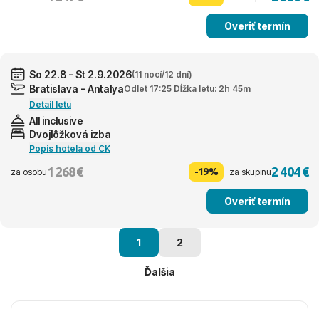
Overiť termín
So 22.8 - St 2.9.2026
(11 nocí/12 dní)
Bratislava - Antalya
Odlet 17:25 Dĺžka letu: 2h 45m
Detail letu
All inclusive
Dvojlôžková izba
Popis hotela od CK
1 268 €
2 404 €
-19%
za osobu
za skupinu
Overiť termín
1
2
Ďalšia