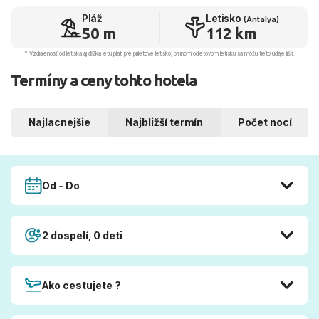
Pláž
Letisko
(Antalya)
50 m
112 km
* Vzdialenosť od letiska aj dľžka letu platí pre príletové letisko, pri inom odletovom letisku sa môžu tieto údaje líšiť.
Termíny a ceny tohto hotela
Najlacnejšie
Najbližší termín
Počet nocí
Od - Do
2 dospelí, 0 deti
Ako cestujete ?