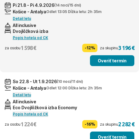
Pi 21.8 - Pi 4.9.2026
(14 nocí/15 dní)
Košice - Antalya
Odlet 13:05 Dĺžka letu: 2h 35m
Detail letu
All inclusive
Dvojlôžková izba
Popis hotela od CK
1 598 €
3 196 €
-12%
za osobu
za skupinu
Overiť termín
So 22.8 - Ut 1.9.2026
(10 nocí/11 dní)
Košice - Antalya
Odlet 12:00 Dĺžka letu: 2h 35m
Detail letu
All inclusive
Eco Dvojlôžková izba Economy
Popis hotela od CK
1 224 €
2 282 €
-16%
za osobu
za skupinu
Overiť termín