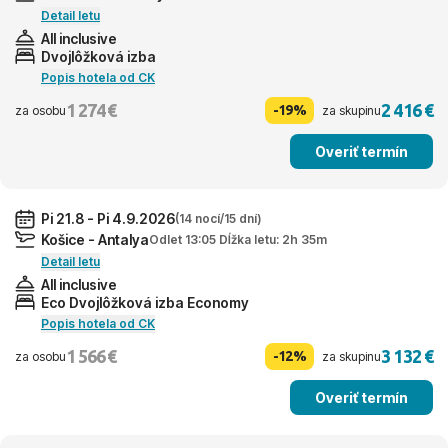
Detail letu
All inclusive
Dvojlôžková izba
Popis hotela od CK
1 274 €
2 416 €
-19%
za osobu
za skupinu
Overiť termín
Pi 21.8 - Pi 4.9.2026
(14 nocí/15 dní)
Košice - Antalya
Odlet 13:05 Dĺžka letu: 2h 35m
Detail letu
All inclusive
Eco Dvojlôžková izba Economy
Popis hotela od CK
1 566 €
3 132 €
-12%
za osobu
za skupinu
Overiť termín