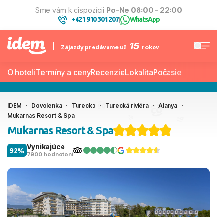
Sme vám k dispozícii
Po-Ne 08:00 - 22:00
+421 910 301 207
WhatsApp
|
15
Zájazdy predávame už
rokov
O hoteli
Termíny a ceny
Recenzie
Lokalita
Počasie
IDEM
Dovolenka
Turecko
Turecká riviéra
Alanya
Mukarnas Resort & Spa
Mukarnas Resort & Spa
Vynikajúce
92%
7900 hodnotení