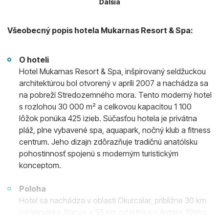
Ďalšia
Všeobecný popis hotela Mukarnas Resort & Spa:
O hoteli
Hotel Mukarnas Resort & Spa, inšpirovaný seldžuckou
architektúrou bol otvorený v apríli 2007 a nachádza sa
na pobreží Stredozemného mora. Tento moderný hotel
s rozlohou 30 000 m² a celkovou kapacitou 1 100
lôžok ponúka 425 izieb. Súčasťou hotela je privátna
pláž, plne vybavené spa, aquapark, nočný klub a fitness
centrum. Jeho dizajn zdôrazňuje tradičnú anatólsku
pohostinnosť spojenú s moderným turistickým
konceptom.
Poloha
Hotel sa nachádza v oblasti Okurcalar, približne 30 km
od letoviska Alanya a 95 km od letiska v Antalyi. Blízko