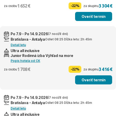
1 652 €
3 304 €
-22%
za osobu
za skupinu
Overiť termín
Po 7.9 - Po 14.9.2026
(7 nocí/8 dní)
Bratislava - Antalya
Odlet 08:25 Dĺžka letu: 2h 45m
Detail letu
Ultra all inclusive
Junior Rodinná izba Výhľad na more
Popis hotela od CK
1 708 €
3 416 €
-22%
za osobu
za skupinu
Overiť termín
Po 7.9 - Po 14.9.2026
(7 nocí/8 dní)
Bratislava - Antalya
Odlet 08:25 Dĺžka letu: 2h 45m
Detail letu
Ultra all inclusive