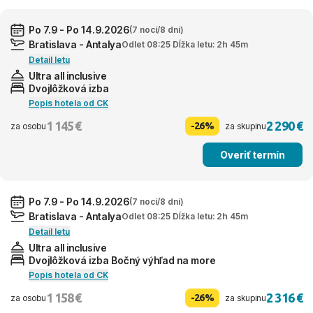
Po 7.9 - Po 14.9.2026
(7 nocí/8 dní)
Bratislava - Antalya
Odlet 08:25 Dĺžka letu: 2h 45m
Detail letu
Ultra all inclusive
Dvojlôžková izba
Popis hotela od CK
1 145 €
2 290 €
-26%
za osobu
za skupinu
Overiť termín
Po 7.9 - Po 14.9.2026
(7 nocí/8 dní)
Bratislava - Antalya
Odlet 08:25 Dĺžka letu: 2h 45m
Detail letu
Ultra all inclusive
Dvojlôžková izba Bočný výhľad na more
Popis hotela od CK
1 158 €
2 316 €
-26%
za osobu
za skupinu