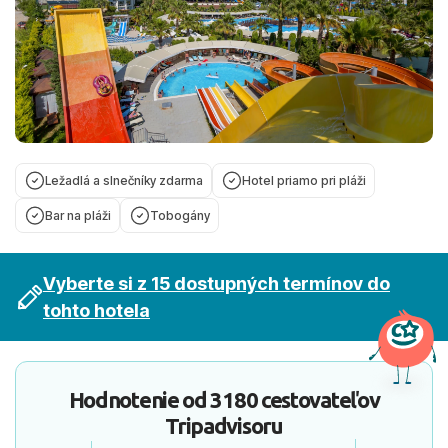
Ležadlá a slnečníky zdarma
Hotel priamo pri pláži
Bar na pláži
Tobogány
Vyberte si z 15 dostupných termínov do
tohto hotela
Hodnotenie od
3180 cestovateľov
Tripadvisoru