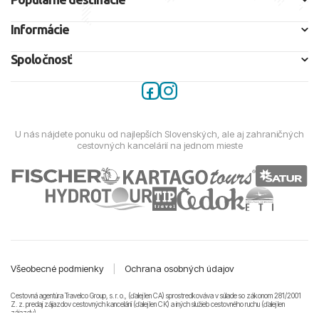
Informácie
Spoločnosť
U nás nájdete ponuku od najlepších Slovenských, ale aj zahraničných
cestovných kancelárií na jednom mieste
Všeobecné podmienky
|
Ochrana osobných údajov
Cestovná agentúra Travelco Group, s. r. o., (ďalej len CA) sprostredkováva v súlade so zákonom 281/2001
Z. z. predaj zájazdov cestovných kancelárii (ďalej len CK) a iných služieb cestovného ruchu (ďalej len
zájazdy).