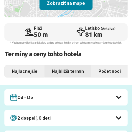
Zobraziť na mape
Pláž
Letisko
(Antalya)
50 m
81 km
* Vzdialenosť od letiska aj dľžka letu platí pre príletové letisko, pri inom odletovom letisku sa môžu tieto údaje líšiť.
Termíny a ceny tohto hotela
Najlacnejšie
Najbližší termín
Počet nocí
Od - Do
2 dospelí, 0 deti