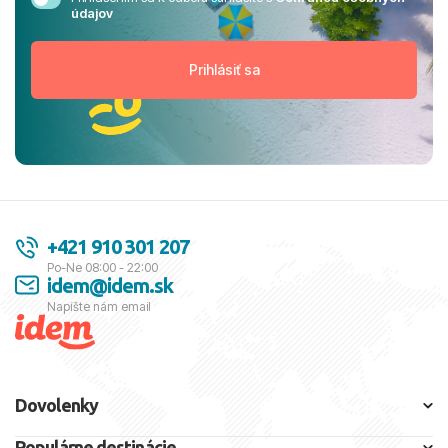
údajov
+421 910 301 207
Po-Ne 08:00 - 22:00
idem@idem.sk
Napíšte nám email
Dovolenky
Populárne destinácie