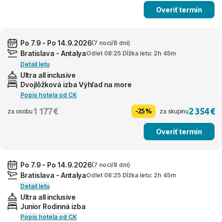
Overiť termín
Po 7.9 - Po 14.9.2026
(7 nocí/8 dní)
Bratislava - Antalya
Odlet 08:25 Dĺžka letu: 2h 45m
Detail letu
Ultra all inclusive
Dvojlôžková izba Výhľad na more
Popis hotela od CK
1 177 €
2 354 €
-25%
za osobu
za skupinu
Overiť termín
Po 7.9 - Po 14.9.2026
(7 nocí/8 dní)
Bratislava - Antalya
Odlet 08:25 Dĺžka letu: 2h 45m
Detail letu
Ultra all inclusive
Junior Rodinná izba
Popis hotela od CK