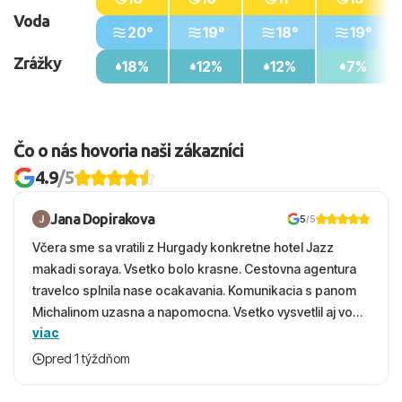
Voda
20°
19°
18°
19°
Zrážky
18%
12%
12%
7%
Čo o nás hovoria naši zákazníci
4.9
/5
Jana Dopirakova
5
/5
Včera sme sa vratili z Hurgady konkretne hotel Jazz
makadi soraya. Vsetko bolo krasne. Cestovna agentura
travelco splnila nase ocakavania. Komunikacia s panom
Michalinom uzasna a napomocna. Vsetko vysvetlil aj vo
viac
vecernych hodinach zaco sa ospravedlnujem. Hotel
krasny, cisty. Sluzby top. Strava, prostredie, more,
pred 1 týždňom
snorchlovanie. Dakujeme velmi pekne S pozdravom