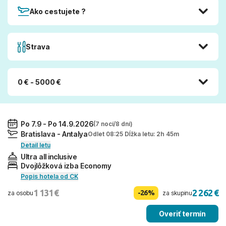
Ako cestujete ?
Strava
0 € - 5000 €
Po 7.9 - Po 14.9.2026
(7 nocí/8 dní)
Bratislava - Antalya
Odlet 08:25 Dĺžka letu: 2h 45m
Detail letu
Ultra all inclusive
Dvojlôžková izba Economy
Popis hotela od CK
1 131 €
2 262 €
-26%
za osobu
za skupinu
Overiť termín