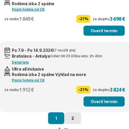
Rodinná izba 2 spálne
Popis hotela od CK
1 849 €
3 698 €
-21%
za osobu
za skupinu
Overiť termín
Po 7.9 - Po 14.9.2026
(7 nocí/8 dní)
Bratislava - Antalya
Odlet 08:25 Dĺžka letu: 2h 45m
Detail letu
Ultra all inclusive
Rodinná izba 2 spálne Výhľad na more
Popis hotela od CK
1 912 €
3 824 €
-21%
za osobu
za skupinu
Overiť termín
1
2