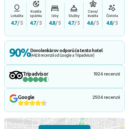
Kvalita
Cena/
Lokalita
spánku
Izby
Služby
kvalita
Čistota
4.7
/ 5
4.7
/ 5
4.8
/ 5
4.7
/ 5
4.6
/ 5
4.8
/ 5
90%
Dovolenkárov odporúča tento hotel
(4428 recenzií od Google a Tripadvisor)
Tripadvisor
1924 recenzií
Google
2504 recenzií