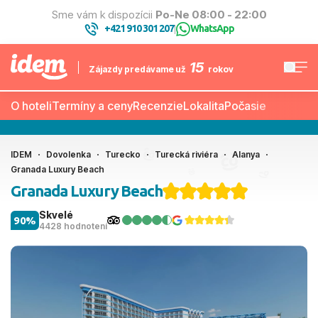
Sme vám k dispozícii
Po-Ne 08:00 - 22:00
+421 910 301 207
WhatsApp
|
15
Zájazdy predávame už
rokov
O hoteli
Termíny a ceny
Recenzie
Lokalita
Počasie
IDEM
Dovolenka
Turecko
Turecká riviéra
Alanya
Granada Luxury Beach
Granada Luxury Beach
Skvelé
90%
4428 hodnotení