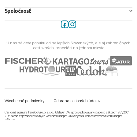
Spoločnosť
U nás nájdete ponuku od najlepších Slovenských, ale aj zahraničných
cestovných kancelárií na jednom mieste
Všeobecné podmienky
|
Ochrana osobných údajov
Cestovná agentúra Travelco Group, s. r. o., (ďalej len CA) sprostredkováva v súlade so zákonom 281/2001
Z. z. predaj zájazdov cestovných kancelárii (ďalej len CK) a iných služieb cestovného ruchu (ďalej len
zájazdy).
© 2011-2026 Travelco Group, s. r. o. Všetky práva vyhradené.