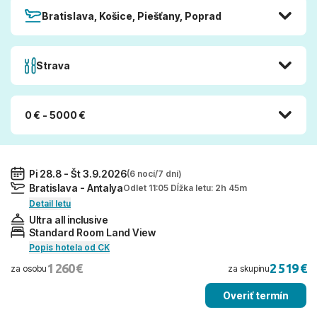
Bratislava, Košice, Piešťany, Poprad
Strava
0 € - 5000 €
Pi 28.8 - Št 3.9.2026
(6 nocí/7 dní)
Bratislava - Antalya
Odlet 11:05 Dĺžka letu: 2h 45m
Detail letu
Ultra all inclusive
Standard Room Land View
Popis hotela od CK
1 260 €
2 519 €
za osobu
za skupinu
Overiť termín