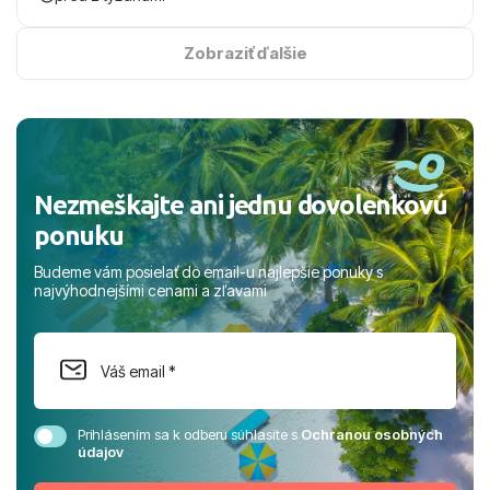
na vysokej úrovni. Všetko bolo zabezpečené na jednotku
s hviezdičkou. ​Už teraz sa tešíme, kam s nami vyrazíte
Zobraziť ďalšie
nabudúce! Ďakujeme za skvelé spomienky. ​S pozdravom
a prianím mnohých ďalších spokojných klientov, Juraj s
rodinou.
Nezmeškajte ani jednu dovolenkovú
ponuku
Budeme vám posielať do email-u najlepšie ponuky s
najvýhodnejšími cenami a zľavami
Prihlásením sa k odberu súhlasíte s
Ochranou osobných
údajov