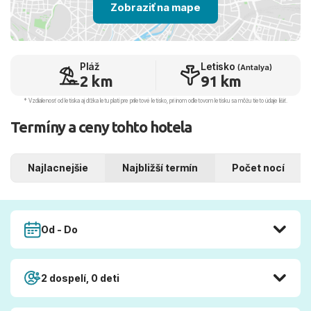
Zobraziť na mape
Pláž
Letisko
(Antalya)
2 km
91 km
* Vzdialenosť od letiska aj dľžka letu platí pre príletové letisko, pri inom odletovom letisku sa môžu tieto údaje líšiť.
Termíny a ceny tohto hotela
Najlacnejšie
Najbližší termín
Počet nocí
Od - Do
2 dospelí, 0 deti