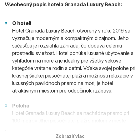
Všeobecný popis hotela Granada Luxury Beach:
O hoteli
Hotel Granada Luxury Beach otvorený v roku 2019 sa
vyznačuje moderným a kompaktným dizajnom. Jeho
súčasťou je rozsiahla záhrada, čo dodáva celému
prostrediu sviežosť. Hotel ponúka luxusné ubytovanie s
výhľadom na more a je ideálny pre všetky vekové
kategórie vrátane rodín s deťmi. Vďaka svojej polohe pri
krásnej širokej piesočnatej pláži a možnosti relaxácie v
luxusných pavilónoch priamo na mori, je hotel
atraktívnym miestom pre odpočinok i zábavu.
Poloha
Hotel Granada Luxury Beach sa nachádza priamo pri
100 metrov dlhej piesočnatej pláži s mólom v meste
Avsallar. Avsallar je pohodlne dostupný pešou
prechádzkou a ponúka rôzne bary, reštaurácie a
Zobraziť viac