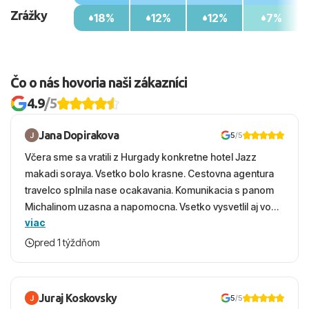
Zrážky
18%
12%
12%
7%
Čo o nás hovoria naši zákazníci
4.9
/5
Jana Dopirakova
5
/5
Včera sme sa vratili z Hurgady konkretne hotel Jazz
makadi soraya. Vsetko bolo krasne. Cestovna agentura
travelco splnila nase ocakavania. Komunikacia s panom
Michalinom uzasna a napomocna. Vsetko vysvetlil aj vo
viac
vecernych hodinach zaco sa ospravedlnujem. Hotel
krasny, cisty. Sluzby top. Strava, prostredie, more,
pred 1 týždňom
snorchlovanie. Dakujeme velmi pekne S pozdravom
Juraj Koskovsky
5
/5