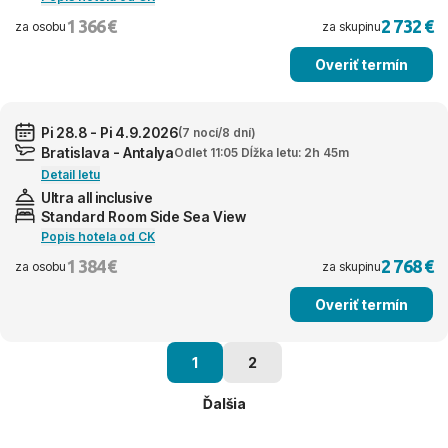
1 366 €
2 732 €
za osobu
za skupinu
Overiť termín
Pi 28.8 - Pi 4.9.2026
(7 nocí/8 dní)
Bratislava - Antalya
Odlet 11:05 Dĺžka letu: 2h 45m
Detail letu
Ultra all inclusive
Standard Room Side Sea View
Popis hotela od CK
1 384 €
2 768 €
za osobu
za skupinu
Overiť termín
1
2
Ďalšia