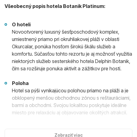
Všeobecný popis hotela Botanik Platinum:
O hoteli
Novootvorený luxusný šesťposchodový komplex,
umiestnený priamo pri okruhliakovej pláži v oblasti
Okurcalar, ponúka hosťom širokú škálu služieb a
komfortu. Súčasťou tohto rezortu je aj možnosť využitia
niektorých služieb sesterského hotela Delphin Botanik,
čím sa rozširuje ponuka aktivít a zážitkov pre hostí.
Poloha
Hotel sa pýši vynikajúcou polohou priamo na pláži a je
obklopený menšou obchodnou zónou s reštauráciami,
barmi a obchodmi. Svojou lokalitou poskytuje ideálne
miesto pre relaxáciu aj objavovanie okolitých atrakcií.
Ubytovanie
Hotel disponuje 453 komfortne zariadenými izbami,
Zobraziť viac