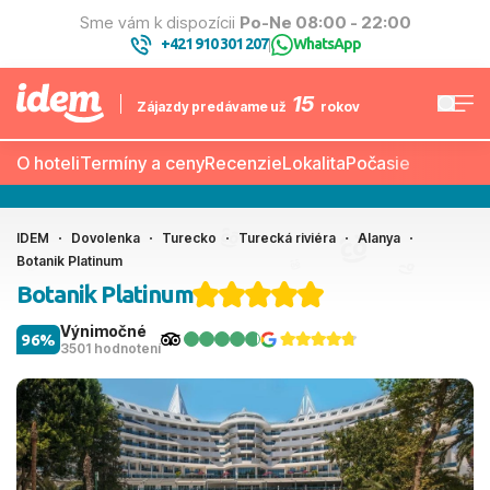
Sme vám k dispozícii
Po-Ne 08:00 - 22:00
+421 910 301 207
WhatsApp
|
15
Zájazdy predávame už
rokov
O hoteli
Termíny a ceny
Recenzie
Lokalita
Počasie
IDEM
Dovolenka
Turecko
Turecká riviéra
Alanya
Botanik Platinum
Botanik Platinum
Výnimočné
96%
3501 hodnotení