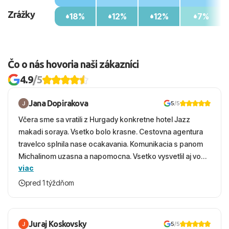
Zrážky
18%
12%
12%
7%
Čo o nás hovoria naši zákazníci
4.9
/5
Jana Dopirakova
5
/5
Včera sme sa vratili z Hurgady konkretne hotel Jazz
makadi soraya. Vsetko bolo krasne. Cestovna agentura
travelco splnila nase ocakavania. Komunikacia s panom
Michalinom uzasna a napomocna. Vsetko vysvetlil aj vo
viac
vecernych hodinach zaco sa ospravedlnujem. Hotel
krasny, cisty. Sluzby top. Strava, prostredie, more,
pred 1 týždňom
snorchlovanie. Dakujeme velmi pekne S pozdravom
Juraj Koskovsky
5
/5