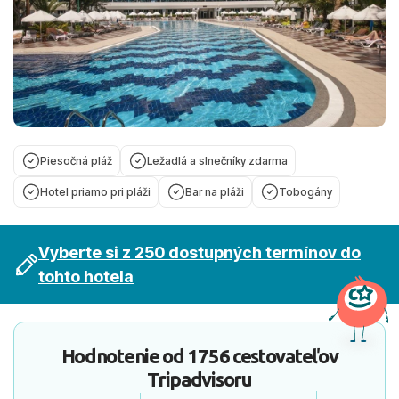
Piesočná pláž
Ležadlá a slnečníky zdarma
Hotel priamo pri pláži
Bar na pláži
Tobogány
Vyberte si z 250 dostupných termínov do
tohto hotela
Hodnotenie od
1756 cestovateľov
Tripadvisoru