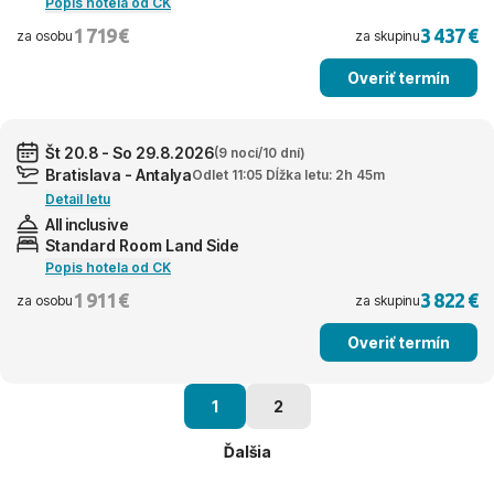
Popis hotela od CK
1 719 €
3 437 €
za osobu
za skupinu
Overiť termín
Št 20.8 - So 29.8.2026
(9 nocí/10 dní)
Bratislava - Antalya
Odlet 11:05 Dĺžka letu: 2h 45m
Detail letu
All inclusive
Standard Room Land Side
Popis hotela od CK
1 911 €
3 822 €
za osobu
za skupinu
Overiť termín
1
2
Ďalšia