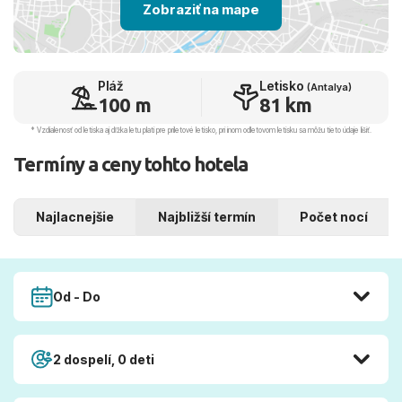
Zobraziť na mape
Pláž
Letisko
(Antalya)
100 m
81 km
* Vzdialenosť od letiska aj dľžka letu platí pre príletové letisko, pri inom odletovom letisku sa môžu tieto údaje líšiť.
Termíny a ceny tohto hotela
Najlacnejšie
Najbližší termín
Počet nocí
Od - Do
2 dospelí, 0 deti