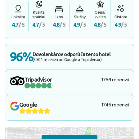
Kvalita
Cena/
Lokalita
spánku
Izby
Služby
kvalita
Čistota
4.7
/ 5
4.7
/ 5
4.8
/ 5
4.9
/ 5
4.8
/ 5
4.9
/ 5
96%
Dovolenkárov odporúča tento hotel
(3501 recenzií od Google a Tripadvisor)
Tripadvisor
1756 recenzií
Google
1745 recenzií