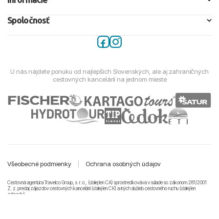
Spoločnosť
U nás nájdete ponuku od najlepších Slovenských, ale aj zahraničných
cestovných kancelárií na jednom mieste
Všeobecné podmienky
|
Ochrana osobných údajov
Cestovná agentúra Travelco Group, s. r. o., (ďalej len CA) sprostredkováva v súlade so zákonom 281/2001
Z. z. predaj zájazdov cestovných kancelárii (ďalej len CK) a iných služieb cestovného ruchu (ďalej len
zájazdy).
© 2011-2026 Travelco Group, s. r. o. Všetky práva vyhradené.