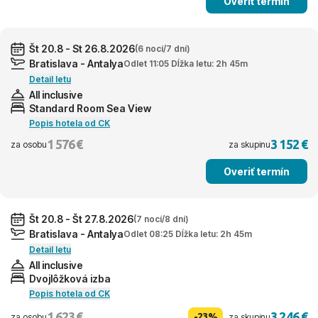
Overiť termín
Št 20.8 - St 26.8.2026
(6 nocí/7 dní)
Bratislava - Antalya
Odlet 11:05 Dĺžka letu: 2h 45m
Detail letu
All inclusive
Standard Room Sea View
Popis hotela od CK
1 576 €
3 152 €
za osobu
za skupinu
Overiť termín
Št 20.8 - Št 27.8.2026
(7 nocí/8 dní)
Bratislava - Antalya
Odlet 08:25 Dĺžka letu: 2h 45m
Detail letu
All inclusive
Dvojlôžková izba
Popis hotela od CK
1 623 €
3 246 €
-23%
za osobu
za skupinu