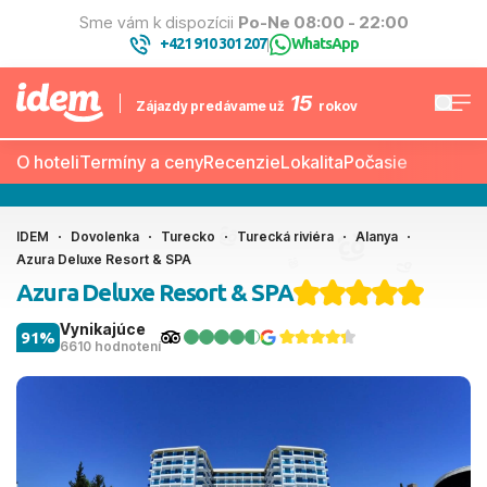
Sme vám k dispozícii
Po-Ne 08:00 - 22:00
+421 910 301 207
WhatsApp
|
15
Zájazdy predávame už
rokov
O hoteli
Termíny a ceny
Recenzie
Lokalita
Počasie
IDEM
Dovolenka
Turecko
Turecká riviéra
Alanya
Azura Deluxe Resort & SPA
Azura Deluxe Resort & SPA
Vynikajúce
91%
6610 hodnotení