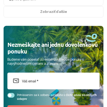
na vysokej úrovni. Všetko bolo zabezpečené na jednotku
s hviezdičkou. ​Už teraz sa tešíme, kam s nami vyrazíte
Zobraziť ďalšie
nabudúce! Ďakujeme za skvelé spomienky. ​S pozdravom
a prianím mnohých ďalších spokojných klientov, Juraj s
rodinou.
Nezmeškajte ani jednu dovolenkovú
ponuku
Budeme vám posielať do email-u najlepšie ponuky s
najvýhodnejšími cenami a zľavami
Prihlásením sa k odberu súhlasíte s
Ochranou osobných
údajov