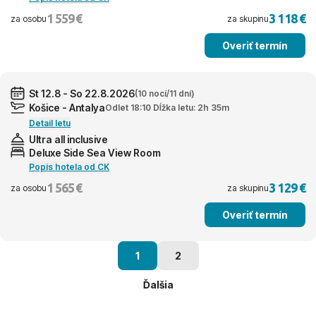
1 559 €
3 118 €
za osobu
za skupinu
Overiť termín
St 12.8 - So 22.8.2026
(10 nocí/11 dní)
Košice - Antalya
Odlet 18:10 Dĺžka letu: 2h 35m
Detail letu
Ultra all inclusive
Deluxe Side Sea View Room
Popis hotela od CK
1 565 €
3 129 €
za osobu
za skupinu
Overiť termín
1
2
Ďalšia