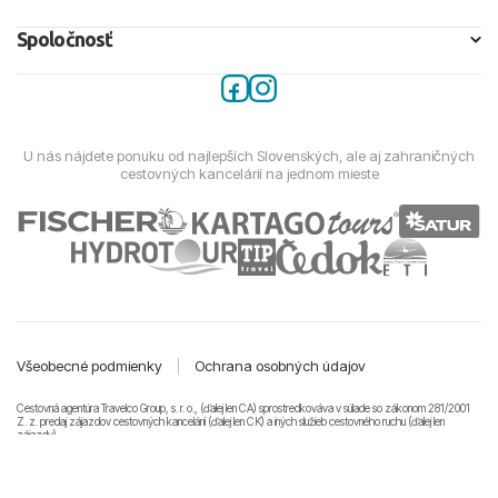
Spoločnosť
U nás nájdete ponuku od najlepších Slovenských, ale aj zahraničných
cestovných kancelárií na jednom mieste
Všeobecné podmienky
|
Ochrana osobných údajov
Cestovná agentúra Travelco Group, s. r. o., (ďalej len CA) sprostredkováva v súlade so zákonom 281/2001
Z. z. predaj zájazdov cestovných kancelárii (ďalej len CK) a iných služieb cestovného ruchu (ďalej len
zájazdy).
© 2011-2026 Travelco Group, s. r. o. Všetky práva vyhradené.