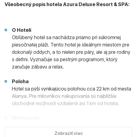
Všeobecný popis hotela Azura Deluxe Resort & SPA:
O Hoteli
Obľúbený hotel sa nachádza priamo pri súkromnej
piesočnatej pláži. Tento hotel je ideálnym miestom pre
dokonalý oddych, a to nielen pre páry, ale aj pre rodiny
s deťmi. Vyznačuje sa pestrým programom, ktorý
zaručuje zábavu a relax.
Poloha
Hotel sa pýši vynikajúcou polohou cca 22 km od mesta
Alanya. Pre milovníkov nakupovania sú najbližšie
obchodné možnosti vzdialené asi 1 km od hotela.
Ubytovanie
Hotel ponúka moderné a priestranné 2-lôžkové izby, s
možnosťou jednej prístelky. Každá izba je vybavená
Zobraziť viac