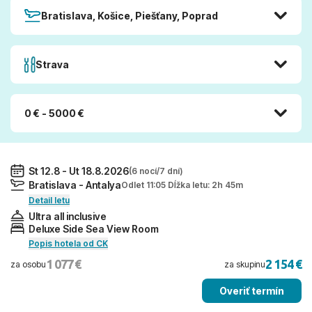
Bratislava, Košice, Piešťany, Poprad
Strava
0 € - 5000 €
St 12.8 - Ut 18.8.2026
(6 nocí/7 dní)
Bratislava - Antalya
Odlet 11:05 Dĺžka letu: 2h 45m
Detail letu
Ultra all inclusive
Deluxe Side Sea View Room
Popis hotela od CK
1 077 €
2 154 €
za osobu
za skupinu
Overiť termín