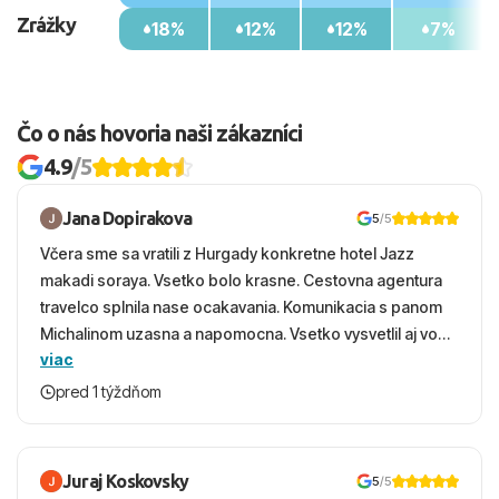
Zrážky
18%
12%
12%
7%
Čo o nás hovoria naši zákazníci
4.9
/5
Jana Dopirakova
5
/5
Včera sme sa vratili z Hurgady konkretne hotel Jazz
makadi soraya. Vsetko bolo krasne. Cestovna agentura
travelco splnila nase ocakavania. Komunikacia s panom
Michalinom uzasna a napomocna. Vsetko vysvetlil aj vo
viac
vecernych hodinach zaco sa ospravedlnujem. Hotel
krasny, cisty. Sluzby top. Strava, prostredie, more,
pred 1 týždňom
snorchlovanie. Dakujeme velmi pekne S pozdravom
Juraj Koskovsky
5
/5