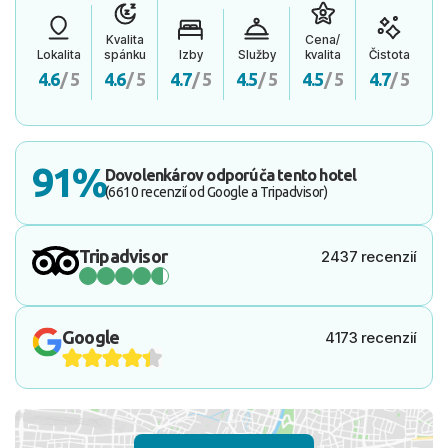
Kvalita
Cena/
Lokalita
spánku
Izby
Služby
kvalita
Čistota
4.6
/ 5
4.6
/ 5
4.7
/ 5
4.5
/ 5
4.5
/ 5
4.7
/ 5
91%
Dovolenkárov odporúča tento hotel
(6610 recenzií od Google a Tripadvisor)
Tripadvisor
2437 recenzií
Google
4173 recenzií