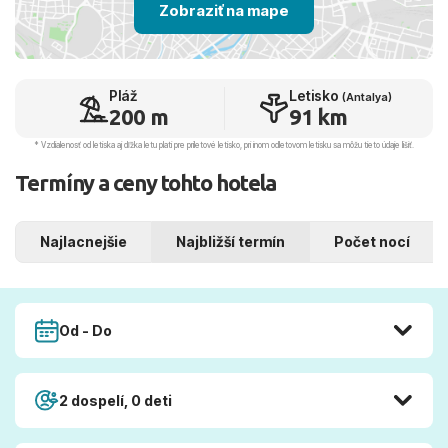
Zobraziť na mape
Pláž
Letisko
(Antalya)
200 m
91 km
* Vzdialenosť od letiska aj dľžka letu platí pre príletové letisko, pri inom odletovom letisku sa môžu tieto údaje líšiť.
Termíny a ceny tohto hotela
Najlacnejšie
Najbližší termín
Počet nocí
Od - Do
2 dospelí, 0 deti