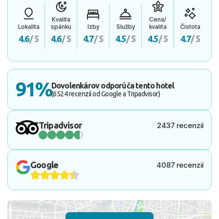
Kvalita
Cena/
Lokalita
spánku
Izby
Služby
kvalita
Čistota
4.6
/ 5
4.6
/ 5
4.7
/ 5
4.5
/ 5
4.5
/ 5
4.7
/ 5
91%
Dovolenkárov odporúča tento hotel
(6524 recenzií od Google a Tripadvisor)
Tripadvisor
2437 recenzií
Google
4087 recenzií