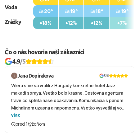
Voda
20°
19°
18°
19°
Zrážky
18%
12%
12%
7%
Čo o nás hovoria naši zákazníci
4.9
/5
Jana Dopirakova
5
/5
Včera sme sa vratili z Hurgady konkretne hotel Jazz
makadi soraya. Vsetko bolo krasne. Cestovna agentura
travelco splnila nase ocakavania. Komunikacia s panom
Michalinom uzasna a napomocna. Vsetko vysvetlil aj vo
viac
vecernych hodinach zaco sa ospravedlnujem. Hotel
krasny, cisty. Sluzby top. Strava, prostredie, more,
pred 1 týždňom
snorchlovanie. Dakujeme velmi pekne S pozdravom