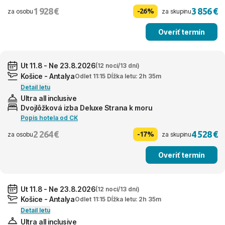
1 928 €
3 856 €
-26%
za osobu
za skupinu
Overiť termín
Ut 11.8 - Ne 23.8.2026
(12 nocí/13 dní)
Košice - Antalya
Odlet 11:15 Dĺžka letu: 2h 35m
Detail letu
Ultra all inclusive
Dvojlôžková izba Deluxe Strana k moru
Popis hotela od CK
2 264 €
4 528 €
-17%
za osobu
za skupinu
Overiť termín
Ut 11.8 - Ne 23.8.2026
(12 nocí/13 dní)
Košice - Antalya
Odlet 11:15 Dĺžka letu: 2h 35m
Detail letu
Ultra all inclusive