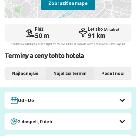
Zobraziť na mape
Pláž
Letisko
(Antalya)
50 m
91 km
* Vzdialenosť od letiska aj dľžka letu platí pre príletové letisko, pri inom odletovom letisku sa môžu tieto údaje líšiť.
Termíny a ceny tohto hotela
Najlacnejšie
Najbližší termín
Počet nocí
Od - Do
2 dospelí, 0 deti