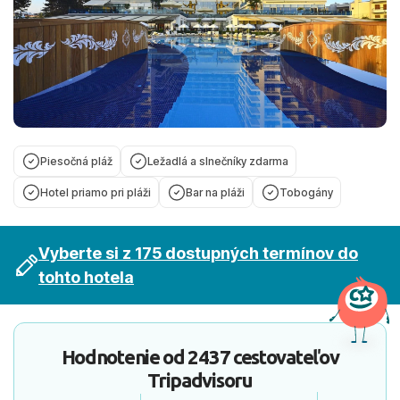
Piesočná pláž
Ležadlá a slnečníky zdarma
Hotel priamo pri pláži
Bar na pláži
Tobogány
Vyberte si z 175 dostupných termínov do
tohto hotela
Hodnotenie od
2437 cestovateľov
Tripadvisoru