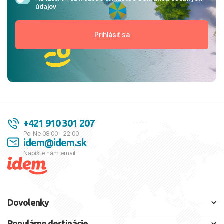
údajov
+421 910 301 207
Po-Ne 08:00 - 22:00
idem@idem.sk
Napíšte nám email
Dovolenky
Populárne destinácie