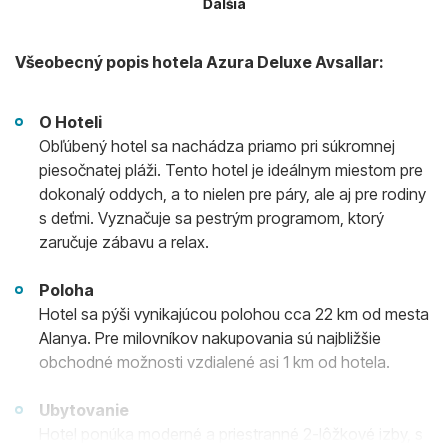
Ďalšia
Všeobecný popis hotela Azura Deluxe Avsallar:
O Hoteli
Obľúbený hotel sa nachádza priamo pri súkromnej
piesočnatej pláži. Tento hotel je ideálnym miestom pre
dokonalý oddych, a to nielen pre páry, ale aj pre rodiny
s deťmi. Vyznačuje sa pestrým programom, ktorý
zaručuje zábavu a relax.
Poloha
Hotel sa pýši vynikajúcou polohou cca 22 km od mesta
Alanya. Pre milovníkov nakupovania sú najbližšie
obchodné možnosti vzdialené asi 1 km od hotela.
Ubytovanie
Hotel ponúka moderné a priestranné 2-lôžkové izby, s