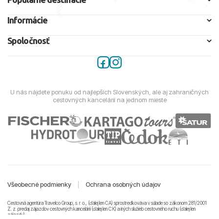
Informácie
Spoločnosť
U nás nájdete ponuku od najlepších Slovenských, ale aj zahraničných
cestovných kancelárií na jednom mieste
Všeobecné podmienky
|
Ochrana osobných údajov
Cestovná agentúra Travelco Group, s. r. o., (ďalej len CA) sprostredkováva v súlade so zákonom 281/2001
Z. z. predaj zájazdov cestovných kancelárii (ďalej len CK) a iných služieb cestovného ruchu (ďalej len
zájazdy).