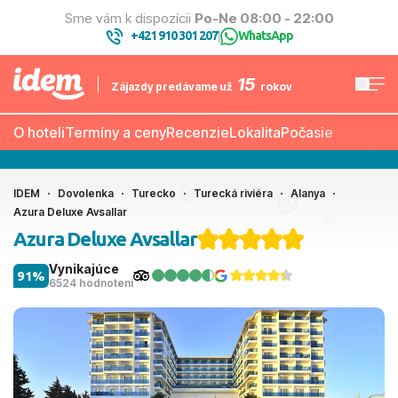
Sme vám k dispozícii
Po-Ne 08:00 - 22:00
+421 910 301 207
WhatsApp
|
15
Zájazdy predávame už
rokov
O hoteli
Termíny a ceny
Recenzie
Lokalita
Počasie
IDEM
Dovolenka
Turecko
Turecká riviéra
Alanya
Azura Deluxe Avsallar
Azura Deluxe Avsallar
Vynikajúce
91%
6524 hodnotení