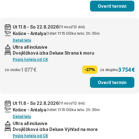
Overiť termín
Ut 11.8 - So 22.8.2026
(11 nocí/12 dní)
Košice - Antalya
Odlet 11:15 Dĺžka letu: 2h 35m
Detail letu
Ultra all inclusive
Dvojlôžková izba Deluxe Strana k moru
Popis hotela od CK
1 877 €
3 754 €
-27%
za osobu
za skupinu
Overiť termín
Ut 11.8 - So 22.8.2026
(11 nocí/12 dní)
Košice - Antalya
Odlet 11:15 Dĺžka letu: 2h 35m
Detail letu
Ultra all inclusive
Dvojlôžková izba Deluxe Výhľad na more
Popis hotela od CK