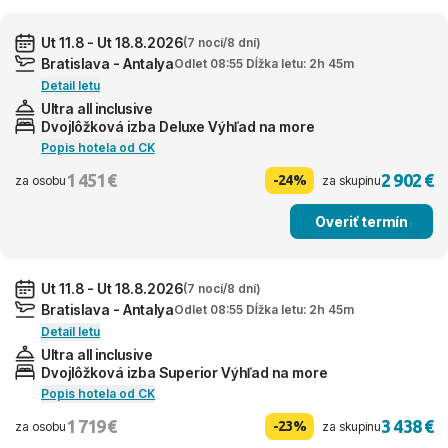
Ut 11.8 - Ut 18.8.2026
(7 nocí/8 dní)
Bratislava - Antalya
Odlet 08:55 Dĺžka letu: 2h 45m
Detail letu
Ultra all inclusive
Dvojlôžková izba Deluxe Výhľad na more
Popis hotela od CK
1 451 €
2 902 €
-24%
za osobu
za skupinu
Overiť termín
Ut 11.8 - Ut 18.8.2026
(7 nocí/8 dní)
Bratislava - Antalya
Odlet 08:55 Dĺžka letu: 2h 45m
Detail letu
Ultra all inclusive
Dvojlôžková izba Superior Výhľad na more
Popis hotela od CK
1 719 €
3 438 €
-23%
za osobu
za skupinu