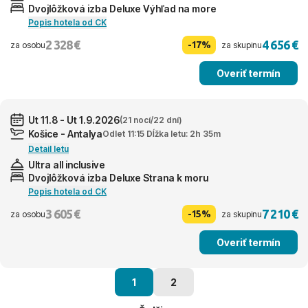
Dvojlôžková izba Deluxe Výhľad na more
Popis hotela od CK
2 328 €
4 656 €
-17%
za osobu
za skupinu
Overiť termín
Ut 11.8 - Ut 1.9.2026
(21 nocí/22 dní)
Košice - Antalya
Odlet 11:15 Dĺžka letu: 2h 35m
Detail letu
Ultra all inclusive
Dvojlôžková izba Deluxe Strana k moru
Popis hotela od CK
3 605 €
7 210 €
-15%
za osobu
za skupinu
Overiť termín
1
2