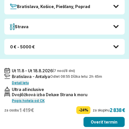
Bratislava, Košice, Piešťany, Poprad
Strava
0 € - 5000 €
Ut 11.8 - Ut 18.8.2026
(7 nocí/8 dní)
Bratislava - Antalya
Odlet 08:55 Dĺžka letu: 2h 45m
Detail letu
Ultra all inclusive
Dvojlôžková izba Deluxe Strana k moru
Popis hotela od CK
1 419 €
2 838 €
-24%
za osobu
za skupinu
Overiť termín