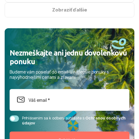
na vysokej úrovni. Všetko bolo zabezpečené na jednotku
s hviezdičkou. ​Už teraz sa tešíme, kam s nami vyrazíte
Zobraziť ďalšie
nabudúce! Ďakujeme za skvelé spomienky. ​S pozdravom
a prianím mnohých ďalších spokojných klientov, Juraj s
rodinou.
Nezmeškajte ani jednu dovolenkovú
ponuku
Budeme vám posielať do email-u najlepšie ponuky s
najvýhodnejšími cenami a zľavami
Prihlásením sa k odberu súhlasíte s
Ochranou osobných
údajov