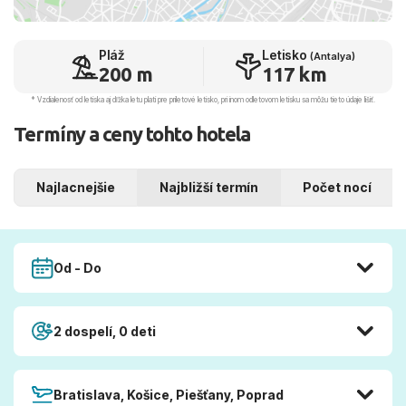
Pláž
Letisko
(Antalya)
200 m
117 km
* Vzdialenosť od letiska aj dľžka letu platí pre príletové letisko, pri inom odletovom letisku sa môžu tieto údaje líšiť.
Termíny a ceny tohto hotela
Najlacnejšie
Najbližší termín
Počet nocí
Od - Do
2 dospelí, 0 deti
Bratislava, Košice, Piešťany, Poprad