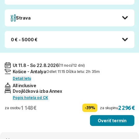
Strava
0 € - 5000 €
Ut 11.8 - So 22.8.2026
(11 nocí/12 dní)
Košice - Antalya
Odlet 11:15 Dĺžka letu: 2h 35m
Detail letu
All inclusive
Dvojlôžková izba Annex
Popis hotela od CK
1 148 €
2 296 €
-39%
za osobu
za skupinu
Overiť termín