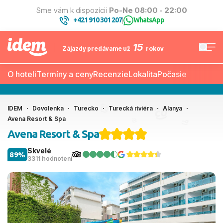
Sme vám k dispozícii
Po-Ne 08:00 - 22:00
+421 910 301 207
WhatsApp
|
15
Zájazdy predávame už
rokov
O hoteli
Termíny a ceny
Recenzie
Lokalita
Počasie
IDEM
Dovolenka
Turecko
Turecká riviéra
Alanya
Avena Resort & Spa
Avena Resort & Spa
Skvelé
89%
3311 hodnotení