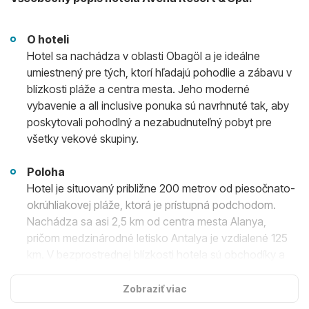
O hoteli
Hotel sa nachádza v oblasti Obagöl a je ideálne
umiestnený pre tých, ktorí hľadajú pohodlie a zábavu v
blízkosti pláže a centra mesta. Jeho moderné
vybavenie a all inclusive ponuka sú navrhnuté tak, aby
poskytovali pohodlný a nezabudnuteľný pobyt pre
všetky vekové skupiny.
Poloha
Hotel je situovaný približne 200 metrov od piesočnato-
okrúhliakovej pláže, ktorá je prístupná podchodom.
Nachádza sa asi 2,5 km od centra mesta Alanya,
pričom medzinárodné letisko Antalya je vzdialené 125
km. V bezprostrednej blízkosti hotela sú obchodíky a
bary.
Zobraziť viac
Ubytovanie