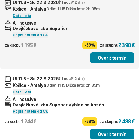
Ut 11.8 - So 22.8.2026
(11 nocí/12 dní)
Košice - Antalya
Odlet 11:15 Dĺžka letu: 2h 35m
Detail letu
All inclusive
Dvojlôžková izba Superior
Popis hotela od CK
1 195 €
2 390 €
-39%
za osobu
za skupinu
Overiť termín
Ut 11.8 - So 22.8.2026
(11 nocí/12 dní)
Košice - Antalya
Odlet 11:15 Dĺžka letu: 2h 35m
Detail letu
All inclusive
Dvojlôžková izba Superior Výhľad na bazén
Popis hotela od CK
1 244 €
2 488 €
-38%
za osobu
za skupinu
Overiť termín