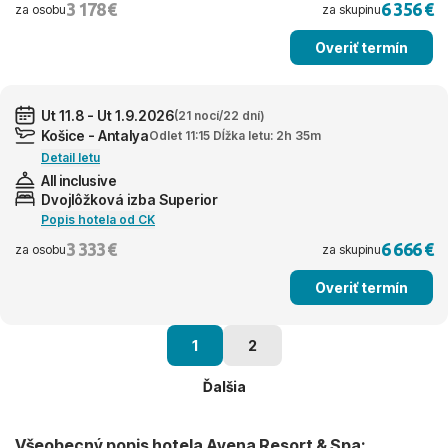
3 178 €
6 356 €
za osobu
za skupinu
Overiť termín
Ut 11.8 - Ut 1.9.2026
(21 nocí/22 dní)
Košice - Antalya
Odlet 11:15 Dĺžka letu: 2h 35m
Detail letu
All inclusive
Dvojlôžková izba Superior
Popis hotela od CK
3 333 €
6 666 €
za osobu
za skupinu
Overiť termín
1
2
Ďalšia
Všeobecný popis hotela Avena Resort & Spa: