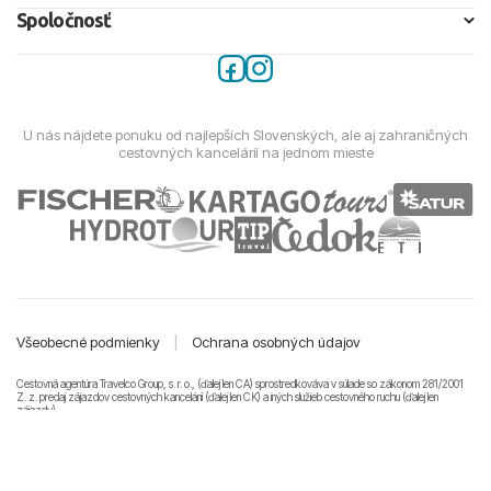
Spoločnosť
U nás nájdete ponuku od najlepších Slovenských, ale aj zahraničných
cestovných kancelárií na jednom mieste
Všeobecné podmienky
|
Ochrana osobných údajov
Cestovná agentúra Travelco Group, s. r. o., (ďalej len CA) sprostredkováva v súlade so zákonom 281/2001
Z. z. predaj zájazdov cestovných kancelárii (ďalej len CK) a iných služieb cestovného ruchu (ďalej len
zájazdy).
© 2011-2026 Travelco Group, s. r. o. Všetky práva vyhradené.