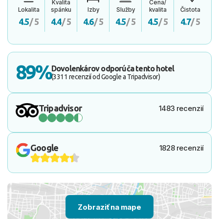
Kvalita
Cena/
Lokalita
spánku
Izby
Služby
kvalita
Čistota
4.5
/ 5
4.4
/ 5
4.6
/ 5
4.5
/ 5
4.5
/ 5
4.7
/ 5
89%
Dovolenkárov odporúča tento hotel
(3311 recenzií od Google a Tripadvisor)
Tripadvisor
1483 recenzií
Google
1828 recenzií
Zobraziť na mape