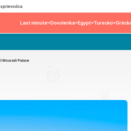
ý sprievodca
Last minute
Dovolenka
Egypt
Turecko
Gréck
El Mouradi Palace