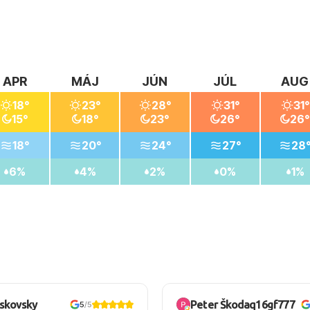
APR
MÁJ
JÚN
JÚL
AUG
18°
23°
28°
31°
31°
15°
18°
23°
26°
26°
18°
20°
24°
27°
28
6%
4%
2%
0%
1%
oskovsky
Peter Škodaq16gf777
5
/5