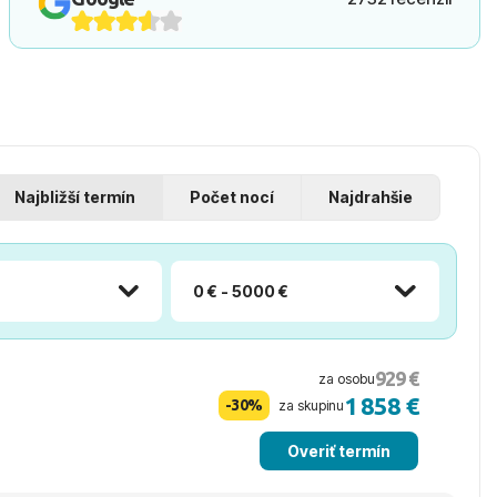
Najbližší termín
Počet nocí
Najdrahšie
0 € - 5000 €
929 €
za osobu
1 858 €
-30%
za skupinu
Overiť termín