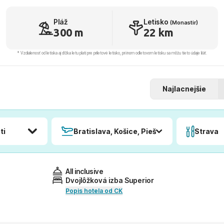
Pláž
Letisko
(Monastir)
300 m
22 km
* Vzdialenosť od letiska aj dľžka letu platí pre príletové letisko, pri inom odletovom letisku sa môžu tieto údaje líšiť.
Najlacnejšie
ti
Bratislava, Košice, Piešťany, Poprad
Strava
All inclusive
Dvojlôžková izba Superior
Popis hotela od CK