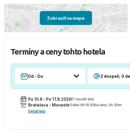
Zobraziť na mape
Termíny a ceny tohto hotela
Od - Do
2 dospelí, 0 de
Po 10.8 - Po 17.8.2026
(7 nocí/8 dní)
Bratislava - Monastir
Odlet 00:15 Dĺžka letu: 2h 30m
Detail letu