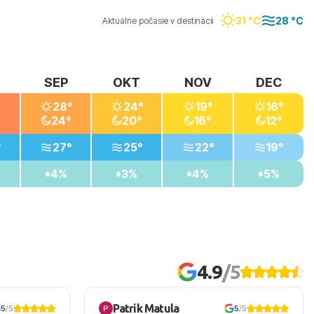
31 °C
28 °C
Aktuálne počasie v destinácii
SEP
OKT
NOV
DEC
28°
24°
19°
16°
24°
20°
16°
12°
°
27°
25°
22°
19°
4%
3%
4%
5%
4.9
/5
Patrik Matula
5
/5
5
/5