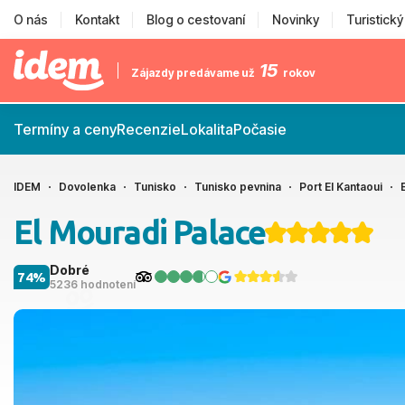
O nás
Kontakt
Blog o cestovaní
Novinky
Turistick
15
Zájazdy predávame už
rokov
Termíny a ceny
Recenzie
Lokalita
Počasie
IDEM
Dovolenka
Tunisko
Tunisko pevnina
Port El Kantaoui
El Mouradi Palace
Dobré
74%
5236 hodnotení