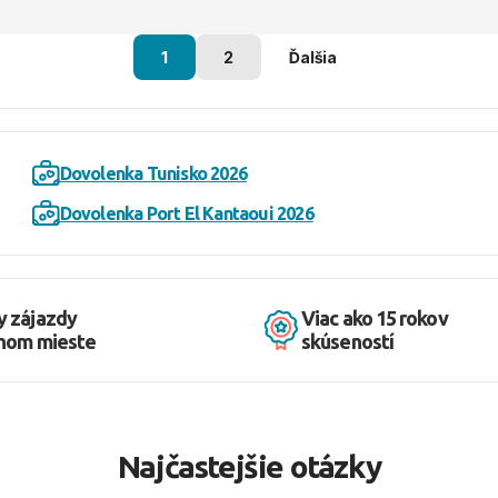
1
2
Ďalšia
Dovolenka Tunisko 2026
Dovolenka Port El Kantaoui 2026
y zájazdy
Viac ako 15 rokov
dnom mieste
skúseností
Najčastejšie otázky