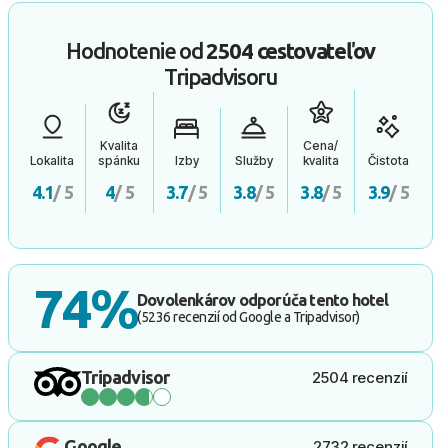
Hodnotenie od
2504 cestovateľov
Tripadvisoru
Kvalita
Cena/
Lokalita
spánku
Izby
Služby
kvalita
Čistota
4.1
/ 5
4
/ 5
3.7
/ 5
3.8
/ 5
3.8
/ 5
3.9
/ 5
74%
Dovolenkárov odporúča tento hotel
(5236 recenzií od Google a Tripadvisor)
Tripadvisor
2504 recenzií
Google
2732 recenzií