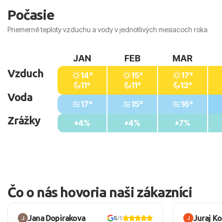
Počasie
Priemerné teploty vzduchu a vody v jednotlivých mesiacoch roka
JAN
FEB
MAR
Vzduch
14°
15°
17°
11°
11°
13°
Voda
17°
15°
16°
Zrážky
4%
4%
7%
Čo o nás hovoria naši zákazníci
Jana Dopirakova
Juraj K
5
/5