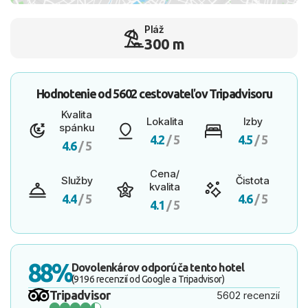
Pláž
300 m
Hodnotenie od
5602 cestovateľov
Tripadvisoru
Kvalita
Lokalita
Izby
spánku
4.2
/ 5
4.5
/ 5
4.6
/ 5
Cena/
Služby
Čistota
kvalita
4.4
/ 5
4.6
/ 5
4.1
/ 5
88%
Dovolenkárov odporúča tento hotel
(9196 recenzií od Google a Tripadvisor)
Tripadvisor
5602 recenzií