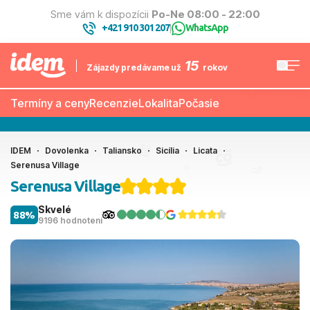
Sme vám k dispozícii
Po-Ne 08:00 - 22:00
+421 910 301 207
WhatsApp
|
15
Zájazdy predávame už
rokov
Termíny a ceny
Recenzie
Lokalita
Počasie
IDEM
Dovolenka
Taliansko
Sicília
Licata
Serenusa Village
Serenusa Village
Skvelé
88%
9196 hodnotení