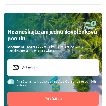
nabudúce! Ďakujeme za skvelé spomienky. ​S pozdravom
a prianím mnohých ďalších spokojných klientov, Juraj s
rodinou.
Nezmeškajte ani jednu dovolenkovú
ponuku
Budeme vám posielať do email-u najlepšie ponuky s
najvýhodnejšími cenami a zľavami
Prihlásením sa k odberu súhlasíte s
Ochranou osobných
údajov