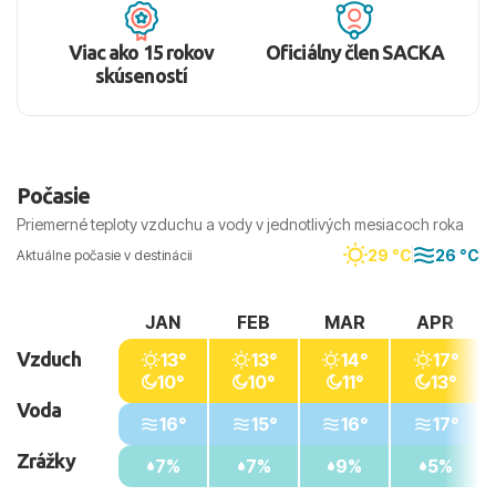
Viac ako 15 rokov
Oficiálny člen SACKA
skúseností
Počasie
Priemerné teploty vzduchu a vody v jednotlivých mesiacoch roka
29 °C
26 °C
Aktuálne počasie v destinácii
JAN
FEB
MAR
APR
Vzduch
13°
13°
14°
17°
10°
10°
11°
13°
Voda
16°
15°
16°
17°
Zrážky
7%
7%
9%
5%