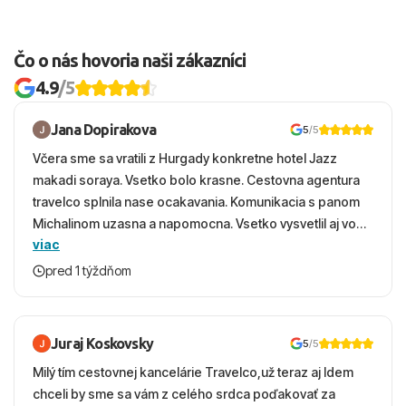
Čo o nás hovoria naši zákazníci
4.9
/5
Jana Dopirakova
5
/5
Včera sme sa vratili z Hurgady konkretne hotel Jazz
makadi soraya. Vsetko bolo krasne. Cestovna agentura
travelco splnila nase ocakavania. Komunikacia s panom
Michalinom uzasna a napomocna. Vsetko vysvetlil aj vo
viac
vecernych hodinach zaco sa ospravedlnujem. Hotel
krasny, cisty. Sluzby top. Strava, prostredie, more,
pred 1 týždňom
snorchlovanie. Dakujeme velmi pekne S pozdravom
Juraj Koskovsky
5
/5
Milý tím cestovnej kancelárie Travelco,už teraz aj Idem
chceli by sme sa vám z celého srdca poďakovať za