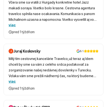
Včera sme sa vratili z Hurgady konkretne hotel Jazz
makadi soraya. Vsetko bolo krasne. Cestovna agentura
travelco splnila nase ocakavania. Komunikacia s panom
Michalinom uzasna a napomocna. Vsetko vysvetlil aj vo
viac
vecernych hodinach zaco sa ospravedlnujem. Hotel
krasny, cisty. Sluzby top. Strava, prostredie, more,
pred 1 týždňom
snorchlovanie. Dakujeme velmi pekne S pozdravom
Juraj Koskovsky
5
/5
Milý tím cestovnej kancelárie Travelco,už teraz aj Idem
chceli by sme sa vám z celého srdca poďakovať za
zorganizovanie našej nedávnej dovolenky v Turecku.
Vďaka vám sme prežili nádherný čas, na ktorý budeme
viac
ešte dlho s úsmevom spomínať. ​Všetko prebehlo
absolútne hladko – od prvotného výberu zájazdu, cez
pred 1 týždňom
ochotnú komunikáciu, až po samotný transfer a pobyt. ​
Ubytovaní sme boli v hoteli TUI Magic Life Jacaranda a
bola to trefa do čierneho! ​Čo nás dostalo najviac: ​Skvelé