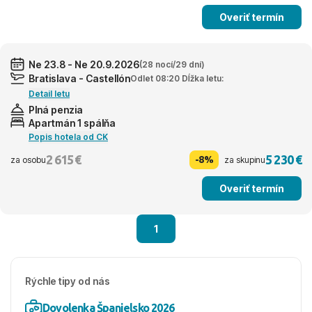
Overiť termín
Ne 23.8 - Ne 20.9.2026
(28 nocí/29 dní)
Bratislava - Castellón
Odlet 08:20 Dĺžka letu:
Detail letu
Plná penzia
Apartmán 1 spálňa
Popis hotela od CK
2 615 €
5 230 €
-8%
za osobu
za skupinu
Overiť termín
1
Rýchle tipy od nás
Dovolenka Španielsko 2026