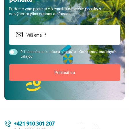
Budeme vám posielať do email-u najlepšie ponuky s
najvýhodnejšími cenami a zľavami
Prihlásením sa k odberu súhlasíte s
Ochranou osobných
údajov
+421 910 301 207