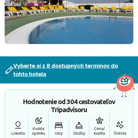
Vyberte si z 8 dostupných termínov do
tohto hotela
Hodnotenie od
304 cestovateľov
Tripadvisoru
Kvalita
Cena/
Lokalita
spánku
Izby
Služby
kvalita
Čistota