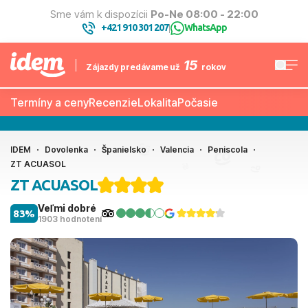
Sme vám k dispozícii
Po-Ne 08:00 - 22:00
+421 910 301 207
WhatsApp
|
15
Zájazdy predávame už
rokov
Termíny a ceny
Recenzie
Lokalita
Počasie
IDEM
Dovolenka
Španielsko
Valencia
Peniscola
ZT ACUASOL
ZT ACUASOL
Veľmi dobré
83%
1903 hodnotení