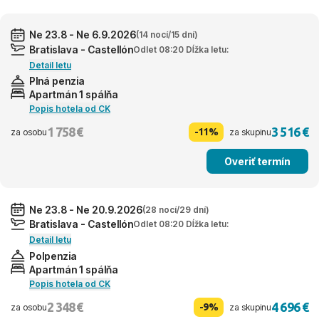
Ne 23.8 - Ne 6.9.2026
(14 nocí/15 dní)
Bratislava - Castellón
Odlet 08:20 Dĺžka letu:
Detail letu
Plná penzia
Apartmán 1 spálňa
Popis hotela od CK
1 758 €
3 516 €
-11%
za osobu
za skupinu
Overiť termín
Ne 23.8 - Ne 20.9.2026
(28 nocí/29 dní)
Bratislava - Castellón
Odlet 08:20 Dĺžka letu:
Detail letu
Polpenzia
Apartmán 1 spálňa
Popis hotela od CK
2 348 €
4 696 €
-9%
za osobu
za skupinu