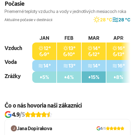
Počasie
Priemerné teploty vzduchu a vody v jednotlivých mesiacoch roka
28 °C
28 °C
Aktuálne počasie v destinácii
JAN
FEB
MAR
APR
Vzduch
12°
13°
14°
16°
9°
10°
12°
13°
Voda
14°
13°
14°
16°
Zrážky
5%
4%
15%
8%
Čo o nás hovoria naši zákazníci
4.9
/5
Jana Dopirakova
5
/5