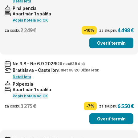
Detail letu
Plná penzia
Apartmán 1 spálňa
Popis hotela od CK
2 249 €
4 498 €
-10%
za osobu
za skupinu
Overiť termín
Ne 9.8 - Ne 6.9.2026
(28 nocí/29 dní)
Bratislava - Castellón
Odlet 08:20 Dĺžka letu:
Detail letu
Polpenzia
Apartmán 1 spálňa
Popis hotela od CK
3 275 €
6 550 €
-7%
za osobu
za skupinu
Overiť termín