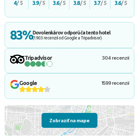
4
/ 5
3.9
/ 5
3.6
/ 5
3.8
/ 5
3.7
/ 5
3.6
/ 5
83%
Dovolenkárov odporúča tento hotel
(1903 recenzií od Google a Tripadvisor)
Tripadvisor
304 recenzií
Google
1599 recenzií
Zobraziť na mape