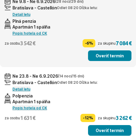
Ne 9.8 - Ne 6.9.2026
(28 nocí/29 dní)
Bratislava - Castellón
Odlet 08:20 Dĺžka letu:
Detail letu
Plná penzia
Apartmán 1 spálňa
Popis hotela od CK
3 542 €
7 084 €
-6%
za osobu
za skupinu
Overiť termín
Ne 23.8 - Ne 6.9.2026
(14 nocí/15 dní)
Bratislava - Castellón
Odlet 08:20 Dĺžka letu:
Detail letu
Polpenzia
Apartmán 1 spálňa
Popis hotela od CK
1 631 €
3 262 €
-12%
za osobu
za skupinu
Overiť termín