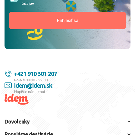
údajov
+421 910 301 207
Po-Ne 08:00 - 22:00
idem@idem.sk
Napíšte nám email
Dovolenky
Populárne destinácie