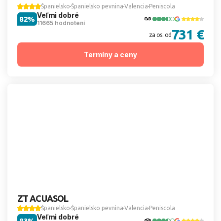
Španielsko
Španielsko pevnina
Valencia
Peniscola
Veľmi dobré
82%
11665 hodnotení
731 €
za os. od
Termíny a ceny
ZT ACUASOL
Španielsko
Španielsko pevnina
Valencia
Peniscola
Veľmi dobré
83%