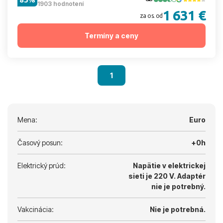
1903 hodnotení
1 631 €
za os. od
Termíny a ceny
1
Mena:
Euro
Časový posun:
+0h
Elektrický prúd:
Napätie v elektrickej
sieti je 220 V.
Adaptér
nie je potrebný.
Vakcinácia:
Nie je potrebná.