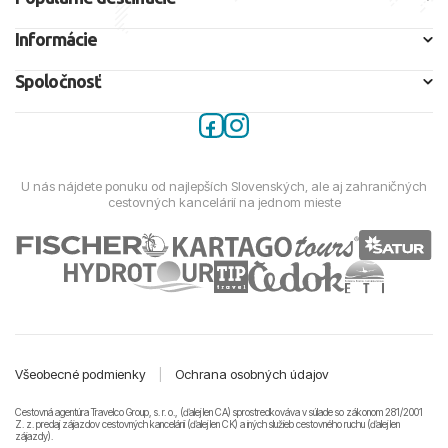
Informácie
Spoločnosť
U nás nájdete ponuku od najlepších Slovenských, ale aj zahraničných
cestovných kancelárií na jednom mieste
Všeobecné podmienky
|
Ochrana osobných údajov
Cestovná agentúra Travelco Group, s. r. o., (ďalej len CA) sprostredkováva v súlade so zákonom 281/2001
Z. z. predaj zájazdov cestovných kancelárii (ďalej len CK) a iných služieb cestovného ruchu (ďalej len
zájazdy).