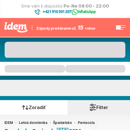
Sme vám k dispozícii
Po-Ne 08:00 - 22:00
+421 910 301 207
WhatsApp
|
15
Zájazdy predávame už
rokov
Peniscola
Kedy cestujete?
Zoradiť
Filter
IDEM
Letná dovolenka
Španielsko
Peniscola
Ako cestujete?