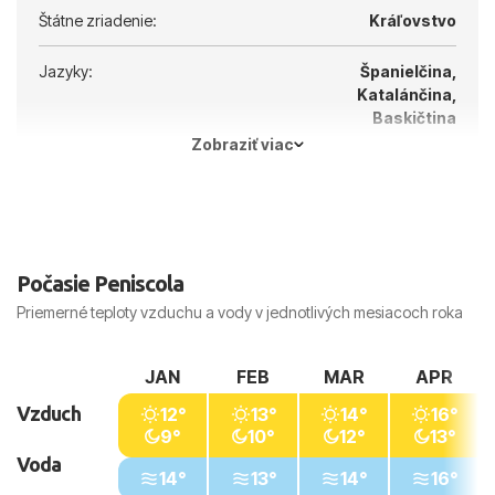
Štátne zriadenie:
Kráľovstvo
Jazyky:
Španielčina,
Katalánčina,
Baskičtina
Zobraziť viac
Hlavné mesto:
Madrid
Počasie Peniscola
Priemerné teploty vzduchu a vody v jednotlivých mesiacoch roka
JAN
FEB
MAR
APR
Vzduch
12°
13°
14°
16°
9°
10°
12°
13°
Voda
14°
13°
14°
16°