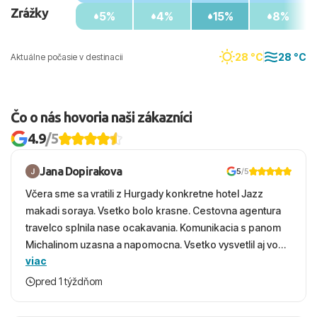
Zrážky
5%
4%
15%
8%
28 °C
28 °C
Aktuálne počasie v destinacii
Čo o nás hovoria naši zákazníci
4.9
/5
Jana Dopirakova
5
/5
Včera sme sa vratili z Hurgady konkretne hotel Jazz
makadi soraya. Vsetko bolo krasne. Cestovna agentura
travelco splnila nase ocakavania. Komunikacia s panom
Michalinom uzasna a napomocna. Vsetko vysvetlil aj vo
viac
vecernych hodinach zaco sa ospravedlnujem. Hotel
krasny, cisty. Sluzby top. Strava, prostredie, more,
pred 1 týždňom
snorchlovanie. Dakujeme velmi pekne S pozdravom