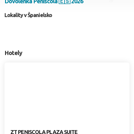
Dovolenka Peniscola 🇪🇸 2026
2 dospelí, 0 deti
Lokality v Španielsko
Skyť
Hotely
ZT PENISCOLA PLAZA SUITE