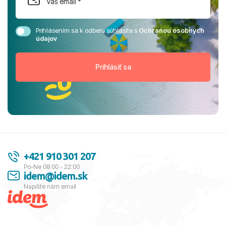
Prihlásením sa k odberu súhlasíte s
Ochranou osobných
údajov
+421 910 301 207
Po-Ne 08:00 - 22:00
idem@idem.sk
Napíšte nám email