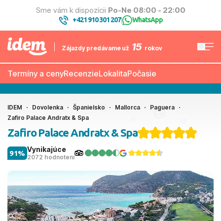
Sme vám k dispozícii
Po-Ne 08:00 - 22:00
+421 910 301 207
WhatsApp
|
15
Zájazdy predávame už
rokov
Termíny a ceny
Recenzie
Lokalita
Počasie
IDEM
Dovolenka
Španielsko
Mallorca
Paguera
Zafiro Palace Andratx & Spa
Zafiro Palace Andratx & Spa
Vynikajúce
91%
2072 hodnotení