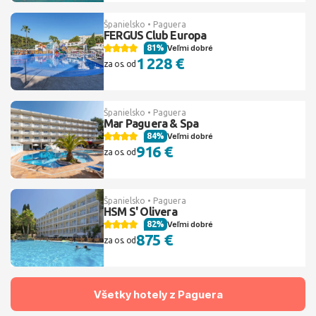
Španielsko • Paguera
FERGUS Club Europa
81%
Veľmi dobré
1 228 €
za os. od
Španielsko • Paguera
Mar Paguera & Spa
84%
Veľmi dobré
916 €
za os. od
Španielsko • Paguera
HSM S' Olivera
82%
Veľmi dobré
875 €
za os. od
Všetky hotely z Paguera