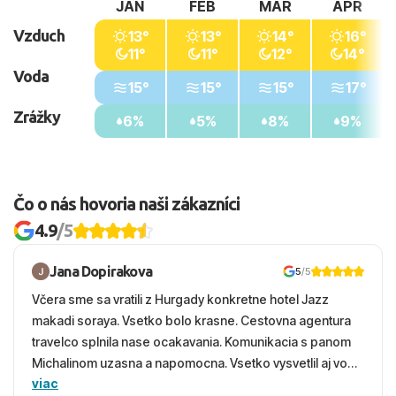
JAN
FEB
MAR
APR
Vzduch
13°
13°
14°
16°
11°
11°
12°
14°
Voda
15°
15°
15°
17°
Zrážky
6%
5%
8%
9%
Čo o nás hovoria naši zákazníci
4.9
/5
Jana Dopirakova
5
/5
Včera sme sa vratili z Hurgady konkretne hotel Jazz
makadi soraya. Vsetko bolo krasne. Cestovna agentura
travelco splnila nase ocakavania. Komunikacia s panom
Michalinom uzasna a napomocna. Vsetko vysvetlil aj vo
viac
vecernych hodinach zaco sa ospravedlnujem. Hotel