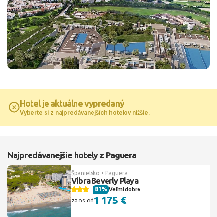
Hotel je aktuálne vypredaný
Vyberte si z najpredávanejších hotelov nižšie.
Najpredávanejšie hotely z Paguera
Španielsko • Paguera
Vibra Beverly Playa
81%
Veľmi dobré
1 175 €
za os. od