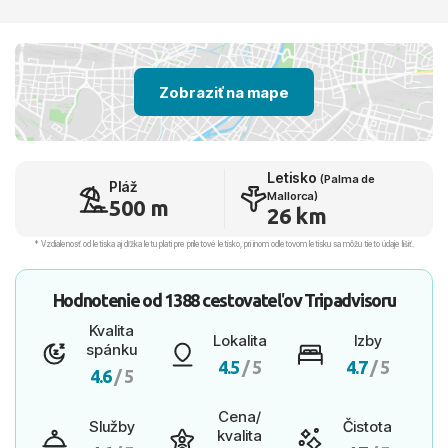
Zobraziť na mape
Letisko
(Palma de
Pláž
Mallorca)
500 m
26 km
* Vzdialenosť od letiska aj dľžka letu platí pre príletové letisko, pri inom odletovom letisku sa môžu tieto údaje líšiť.
Hodnotenie od
1388 cestovateľov
Tripadvisoru
Kvalita
Lokalita
Izby
spánku
4.5
/ 5
4.7
/ 5
4.6
/ 5
Cena/
Služby
Čistota
kvalita