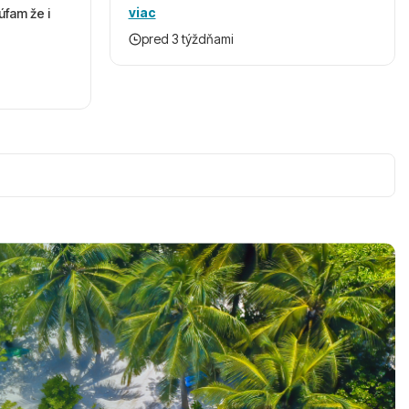
viac
úfam že i
pred 3 týždňami