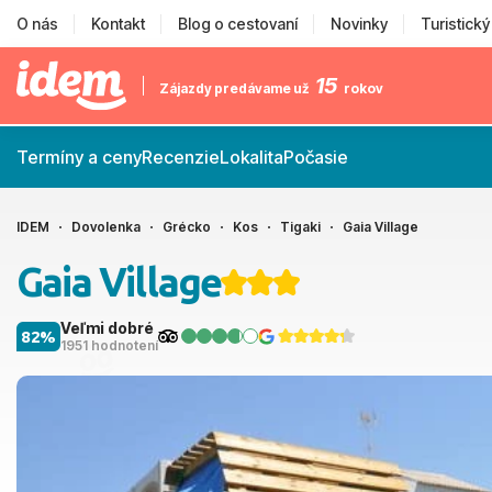
O nás
Kontakt
Blog o cestovaní
Novinky
Turistick
15
Zájazdy predávame už
rokov
Termíny a ceny
Recenzie
Lokalita
Počasie
IDEM
Dovolenka
Grécko
Kos
Tigaki
Gaia Village
Gaia Village
Veľmi dobré
82%
1951 hodnotení