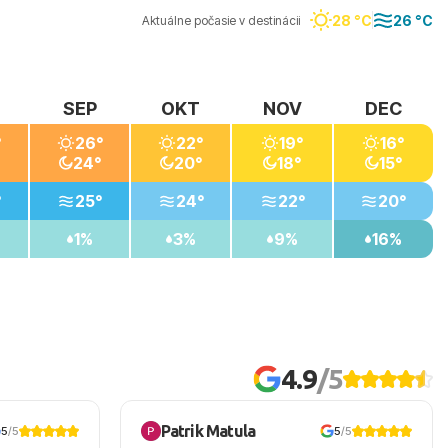
28 °C
26 °C
Aktuálne počasie v destinácii
SEP
OKT
NOV
DEC
°
26°
22°
19°
16°
24°
20°
18°
15°
°
25°
24°
22°
20°
1%
3%
9%
16%
4.9
/5
Patrik Matula
5
/5
5
/5