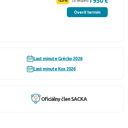
1 930 €
-25%
za skupinu
Overiť termín
Last minute Grécko 2026
Last minute Kos 2026
Oficiálny člen SACKA