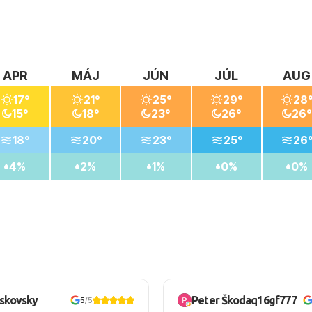
APR
MÁJ
JÚN
JÚL
AUG
17°
21°
25°
29°
28
15°
18°
23°
26°
26°
18°
20°
23°
25°
26
4%
2%
1%
0%
0%
oskovsky
Peter Škodaq16gf777
5
/5