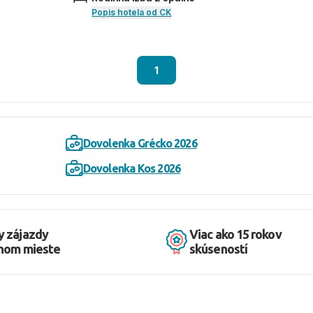
Popis hotela od CK
1
Dovolenka Grécko 2026
Dovolenka Kos 2026
y zájazdy
Viac ako 15 rokov
dnom mieste
skúseností