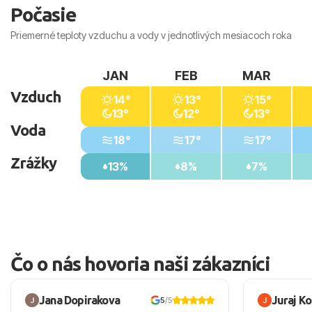
Počasie
Priemerné teploty vzduchu a vody v jednotlivých mesiacoch roka
JAN
FEB
MAR
Vzduch
14°
13°
15°
13°
12°
13°
Voda
18°
17°
17°
Zrážky
13%
8%
7%
Čo o nás hovoria naši zákazníci
Jana Dopirakova
Juraj K
5
/5