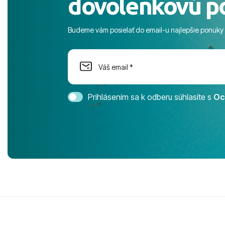
dovolenkovú p
more. ​Prog
športové akt
Budeme vám posielať do email-u najlepšie ponuky
na moment n
dostatok pri
Cestovnú ka
Magic Life 
svedomím o
bezstarostn
Prihlásením sa k odberu súhlasíte s
Oc
úrovni. Vše
jednotku s h
tešíme, kam
Ďakujeme za
pozdravom 
spokojných k