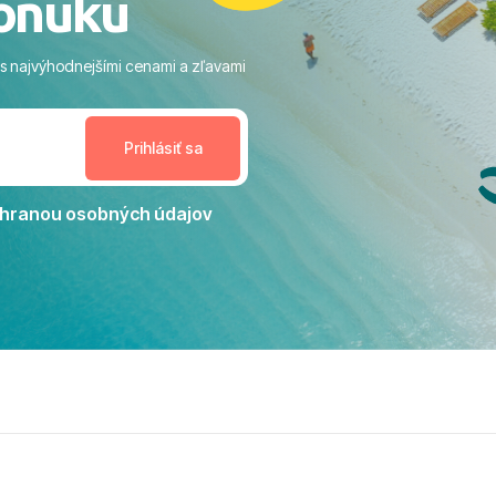
onuku
ram: Skvelé animácie a
ivity, pri ktorých sa človek ani
 s najvýhodnejšími cenami a zľavami
enudil, no zároveň bol
estoru na dokonalý relax. ​
nceláriu Travelco aj hotel TUI
Jacaranda môžeme s čistým
dporučiť každému, kto hľadá
ú dovolenku na vysokej
hranou osobných údajov
tko bolo zabezpečené na
viezdičkou. ​Už teraz sa
 s nami vyrazíte nabudúce!
 skvelé spomienky. ​S
a prianím mnohých ďalších
lientov, Juraj s rodinou.