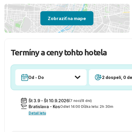
Zobraziť na mape
Termíny a ceny tohto hotela
Od - Do
2 dospelí, 0 de
Št 3.9 - Št 10.9.2026
(7 nocí/8 dní)
Bratislava - Kos
Odlet 14:00 Dĺžka letu: 2h 30m
Detail letu