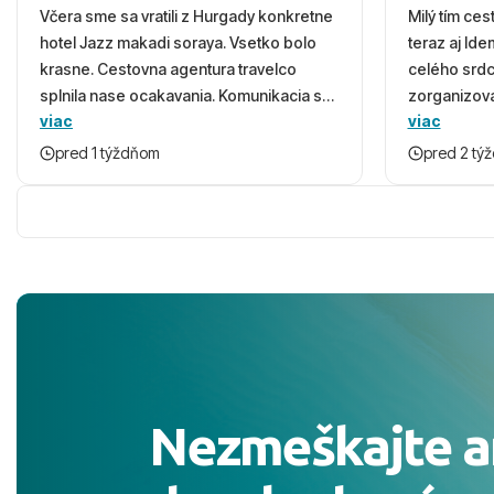
Včera sme sa vratili z Hurgady konkretne
Milý tím ces
hotel Jazz makadi soraya. Vsetko bolo
teraz aj Id
krasne. Cestovna agentura travelco
celého srd
splnila nase ocakavania. Komunikacia s
zorganizova
viac
viac
panom Michalinom uzasna a napomocna.
dovolenky 
Vsetko vysvetlil aj vo vecernych hodinach
prežili nád
pred 1 týždňom
pred 2 tý
zaco sa ospravedlnujem. Hotel krasny,
ešte dlho s
cisty. Sluzby top. Strava, prostredie,
prebehlo ab
more, snorchlovanie. Dakujeme velmi
prvotného v
pekne S pozdravom
komunikáciu
pobyt. ​Ubyt
Magic Life J
čierneho! ​Č
služby a pe
ochotní a sta
Výborné, pe
Nezmeškajte a
celého dňa. 
prostredie,
s pozvoľný