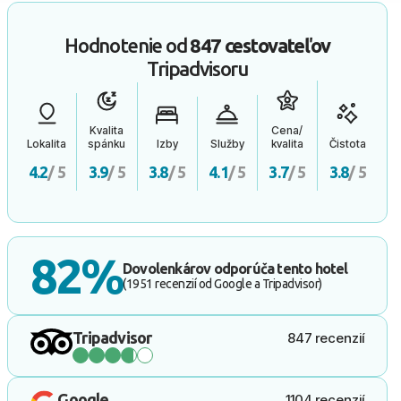
Hodnotenie od
847 cestovateľov
Tripadvisoru
Kvalita
Cena/
Lokalita
spánku
Izby
Služby
kvalita
Čistota
4.2
/ 5
3.9
/ 5
3.8
/ 5
4.1
/ 5
3.7
/ 5
3.8
/ 5
82%
Dovolenkárov odporúča tento hotel
(1951 recenzií od Google a Tripadvisor)
Tripadvisor
847 recenzií
Google
1104 recenzií