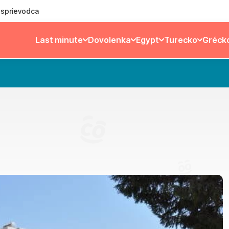
ý sprievodca
Last minute
Dovolenka
Egypt
Turecko
Gréck