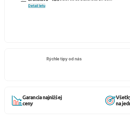
Detail letu
Rýchle tipy od nás
Garancia najnižšej
Všetk
ceny
na je