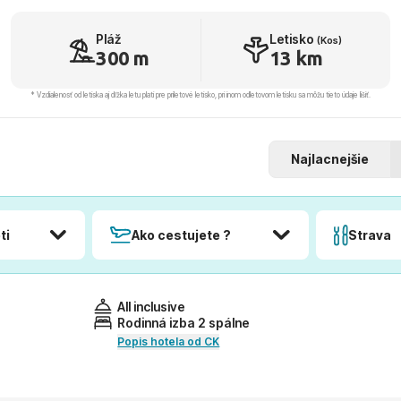
Pláž
Letisko
(Kos)
300 m
13 km
* Vzdialenosť od letiska aj dľžka letu platí pre príletové letisko, pri inom odletovom letisku sa môžu tieto údaje líšiť.
Najlacnejšie
ti
Ako cestujete ?
Strava
All inclusive
Rodinná izba 2 spálne
Popis hotela od CK