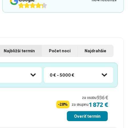
Najbližší termín
Počet nocí
Najdrahšie
0 € - 5000 €
936 €
za osobu
1 872 €
-28%
za skupinu
Overiť termín