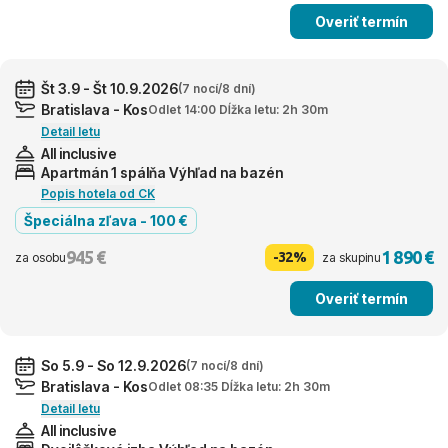
Overiť termín
Št 3.9 - Št 10.9.2026
(7 nocí/8 dní)
Bratislava - Kos
Odlet 14:00 Dĺžka letu: 2h 30m
Detail letu
All inclusive
Apartmán 1 spálňa Výhľad na bazén
Popis hotela od CK
Špeciálna zľava - 100 €
945 €
1 890 €
-32%
za osobu
za skupinu
Overiť termín
So 5.9 - So 12.9.2026
(7 nocí/8 dní)
Bratislava - Kos
Odlet 08:35 Dĺžka letu: 2h 30m
Detail letu
All inclusive