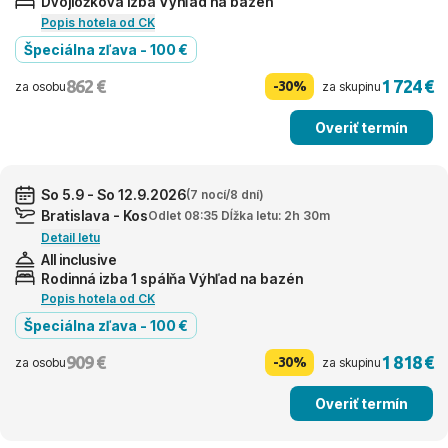
Dvojlôžková izba Výhľad na bazén
Popis hotela od CK
Špeciálna zľava - 100 €
862 €
1 724 €
-30%
za osobu
za skupinu
Overiť termín
So 5.9 - So 12.9.2026
(7 nocí/8 dní)
Bratislava - Kos
Odlet 08:35 Dĺžka letu: 2h 30m
Detail letu
All inclusive
Rodinná izba 1 spálňa Výhľad na bazén
Popis hotela od CK
Špeciálna zľava - 100 €
909 €
1 818 €
-30%
za osobu
za skupinu
Overiť termín