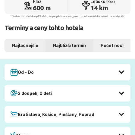
Pláž
Letisko
(Kos)
600 m
14 km
* Vzdialenosť od letiska aj dľžka letu platí pre príletové letisko, pri inom odletovom letisku sa môžu tieto údaje líšiť.
Termíny a ceny tohto hotela
Najlacnejšie
Najbližší termín
Počet nocí
Od - Do
2 dospelí, 0 deti
Bratislava, Košice, Piešťany, Poprad