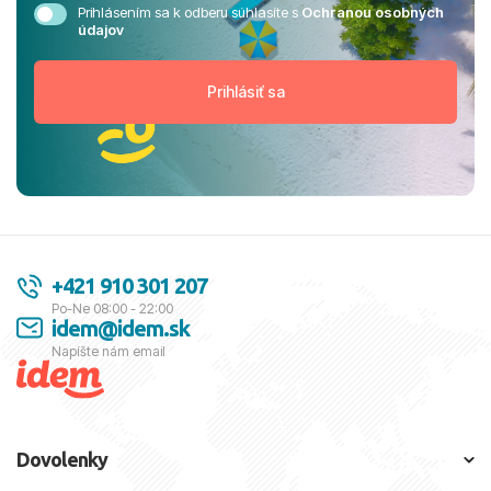
Prihlásením sa k odberu súhlasíte s
Ochranou osobných
údajov
+421 910 301 207
Po-Ne 08:00 - 22:00
idem@idem.sk
Napíšte nám email
Dovolenky