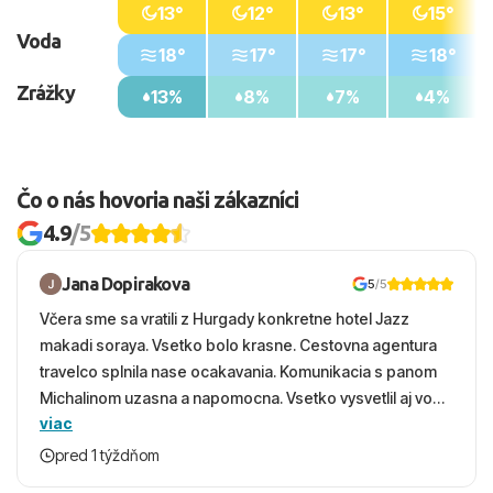
13°
12°
13°
15°
Voda
18°
17°
17°
18°
Zrážky
13%
8%
7%
4%
Čo o nás hovoria naši zákazníci
4.9
/5
Jana Dopirakova
5
/5
Včera sme sa vratili z Hurgady konkretne hotel Jazz
makadi soraya. Vsetko bolo krasne. Cestovna agentura
travelco splnila nase ocakavania. Komunikacia s panom
Michalinom uzasna a napomocna. Vsetko vysvetlil aj vo
viac
vecernych hodinach zaco sa ospravedlnujem. Hotel
krasny, cisty. Sluzby top. Strava, prostredie, more,
pred 1 týždňom
snorchlovanie. Dakujeme velmi pekne S pozdravom