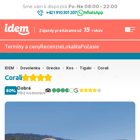
Sme vám k dispozícii
Po-Ne 08:00 - 22:00
+421 910 301 207
WhatsApp
|
15
Zájazdy predávame už
rokov
Termíny a ceny
Recenzie
Lokalita
Počasie
IDEM
Dovolenka
Grécko
Kos
Tigaki
Corali
Corali
Dobré
80%
1182 hodnotení