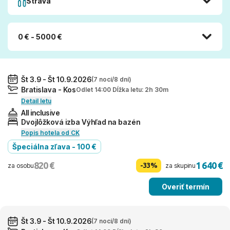
Strava
0 € - 5000 €
Št 3.9 - Št 10.9.2026
(7 nocí/8 dní)
Bratislava - Kos
Odlet 14:00 Dĺžka letu: 2h 30m
Detail letu
All inclusive
Dvojlôžková izba Výhľad na bazén
Popis hotela od CK
Špeciálna zľava - 100 €
820 €
1 640 €
-33%
za osobu
za skupinu
Overiť termín
Št 3.9 - Št 10.9.2026
(7 nocí/8 dní)