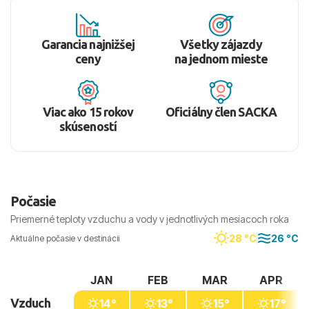
Garancia najnižšej
Všetky zájazdy
ceny
na jednom mieste
Viac ako 15 rokov
Oficiálny člen SACKA
skúseností
Počasie
Priemerné teploty vzduchu a vody v jednotlivých mesiacoch roka
28 °C
26 °C
Aktuálne počasie v destinácii
JAN
FEB
MAR
APR
Vzduch
14°
13°
15°
17°