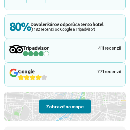
80%
Dovolenkárov odporúča tento hotel
(1182 recenzií od Google a Tripadvisor)
Tripadvisor
411 recenzií
Google
771 recenzií
Zobraziť na mape