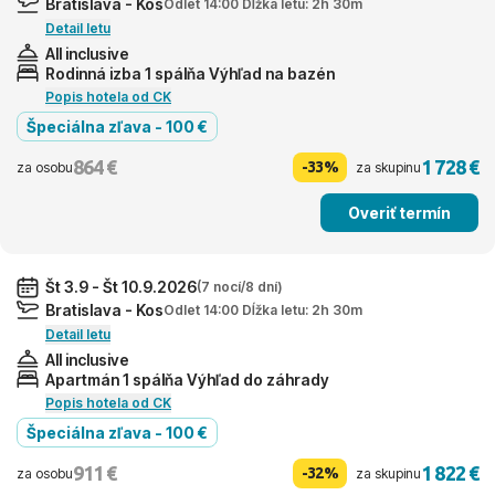
Bratislava - Kos
Odlet 14:00 Dĺžka letu: 2h 30m
Detail letu
All inclusive
Rodinná izba 1 spálňa Výhľad na bazén
Popis hotela od CK
Špeciálna zľava - 100 €
864 €
1 728 €
-33%
za osobu
za skupinu
Overiť termín
Št 3.9 - Št 10.9.2026
(7 nocí/8 dní)
Bratislava - Kos
Odlet 14:00 Dĺžka letu: 2h 30m
Detail letu
All inclusive
Apartmán 1 spálňa Výhľad do záhrady
Popis hotela od CK
Špeciálna zľava - 100 €
911 €
1 822 €
-32%
za osobu
za skupinu