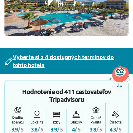
Vyberte si z 4 dostupných termínov do
tohto hotela
Hodnotenie od
411 cestovateľov
Tripadvisoru
Kvalita
Cena/
spánku
Lokalita
Izby
Služby
kvalita
Čistota
3.9
/ 5
3.8
/ 5
3.9
/ 5
4
/ 5
3.8
/ 5
4.3
/ 5