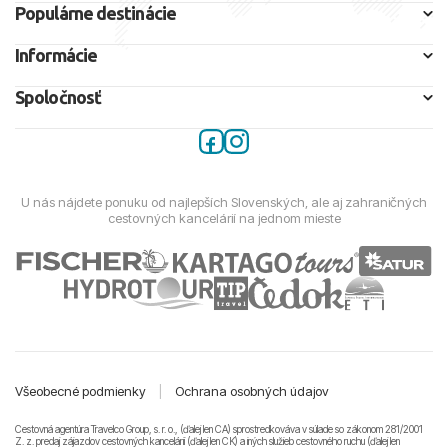
Populárne destinácie
Informácie
Spoločnosť
U nás nájdete ponuku od najlepších Slovenských, ale aj zahraničných
cestovných kancelárií na jednom mieste
Všeobecné podmienky
|
Ochrana osobných údajov
Cestovná agentúra Travelco Group, s. r. o., (ďalej len CA) sprostredkováva v súlade so zákonom 281/2001
Z. z. predaj zájazdov cestovných kancelárii (ďalej len CK) a iných služieb cestovného ruchu (ďalej len