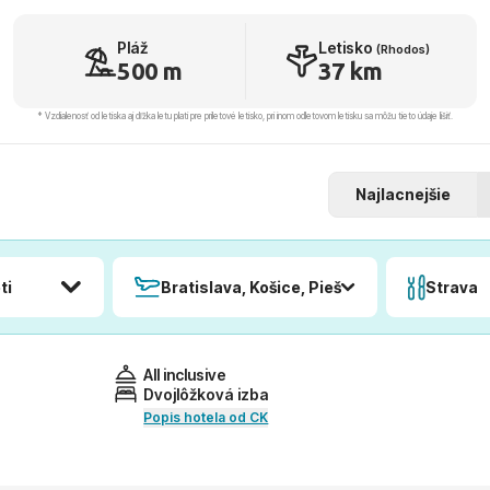
Pláž
Letisko
(Rhodos)
500 m
37 km
* Vzdialenosť od letiska aj dľžka letu platí pre príletové letisko, pri inom odletovom letisku sa môžu tieto údaje líšiť.
Najlacnejšie
ti
Bratislava, Košice, Piešťany, Poprad
Strava
All inclusive
Dvojlôžková izba
Popis hotela od CK