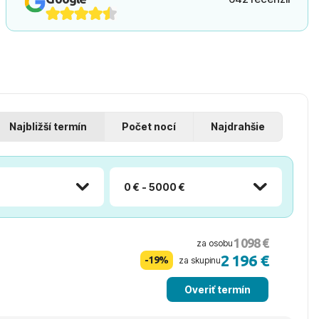
Najbližší termín
Počet nocí
Najdrahšie
0 € - 5000 €
1 098 €
za osobu
2 196 €
-19%
za skupinu
Overiť termín