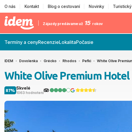
O nás
Kontakt
Blog o cestovaní
Novinky
Turistick
15
Zájazdy predávame už
rokov
Termíny a ceny
Recenzie
Lokalita
Počasie
IDEM
Dovolenka
Grécko
Rhodos
Pefki
White Olive Premiu
White Olive Premium Hotel
Skvelé
87%
1063 hodnotení