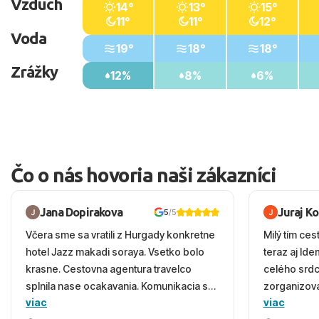
Vzduch
14°
13°
15°
11°
11°
12°
Voda
19°
18°
18°
Zrážky
12%
8%
6%
Čo o nás hovoria naši zákazníci
Jana Dopirakova
Juraj K
5
/5
Včera sme sa vratili z Hurgady konkretne
Milý tím ces
hotel Jazz makadi soraya. Vsetko bolo
teraz aj Id
krasne. Cestovna agentura travelco
celého srd
splnila nase ocakavania. Komunikacia s
zorganizova
viac
viac
panom Michalinom uzasna a napomocna.
dovolenky 