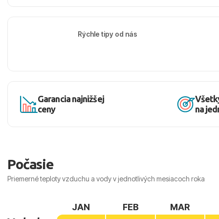
Rýchle tipy od nás
Garancia najnižšej
Všetk
ceny
na je
Počasie
Priemerné teploty vzduchu a vody v jednotlivých mesiacoch roka
JAN
FEB
MAR