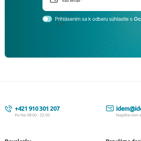
Magic Life 
svedomím o
bezstarostn
Prihlásením sa k odberu súhlasíte s
Oc
úrovni. Vše
jednotku s h
tešíme, kam
Ďakujeme za
pozdravom 
spokojných k
+421 910 301 207
idem@id
Po-Ne 08:00 - 22:00
Napíšte nám 