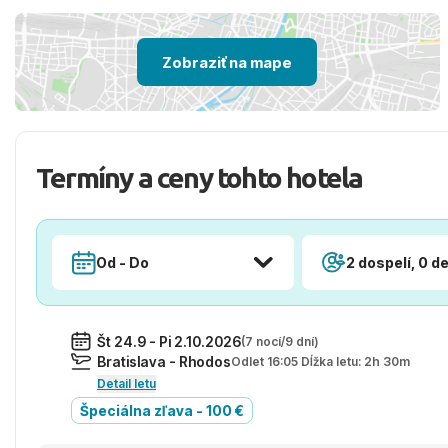
Zobraziť na mape
Termíny a ceny tohto hotela
Od - Do
2 dospelí, 0 de
Št 24.9 - Pi 2.10.2026
(7 nocí/9 dní)
Bratislava - Rhodos
Odlet 16:05 Dĺžka letu: 2h 30m
Detail letu
Špeciálna zľava - 100 €