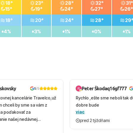
18°
23°
28°
32°
31°
15°
19°
24°
27°
26°
18°
20°
24°
28°
29
4%
3%
1%
0%
1%
oskovsky
Peter Škodaq16gf777
5
/5
tovnej kancelárie Travelco,už
Rychlo ,ešte sme neboli tak d
em chceli by sme sa vám z
dobre bude
viac
ca poďakovať za
nie našej nedávnej
pred 2 týždňami
v Turecku. Vďaka vám sme