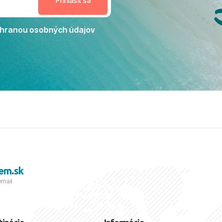
Jacaranda môžeme s čistým
dporučiť každému, kto hľadá
ú dovolenku na vysokej
hranou osobných údajov
tko bolo zabezpečené na
viezdičkou. ​Už teraz sa
 s nami vyrazíte nabudúce!
 skvelé spomienky. ​S
a prianím mnohých ďalších
lientov, Juraj s rodinou.
em.sk
email