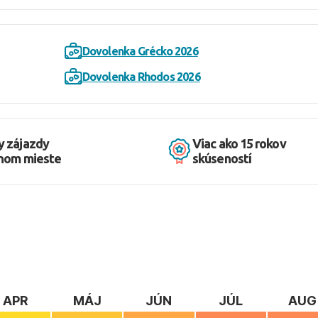
Dovolenka Grécko 2026
Dovolenka Rhodos 2026
y zájazdy
Viac ako 15 rokov
dnom mieste
skúseností
APR
MÁJ
JÚN
JÚL
AUG