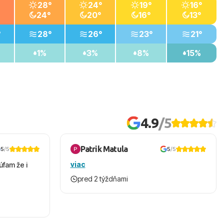
28°
24°
19°
16°
24°
20°
16°
13°
°
28°
26°
23°
21°
1%
3%
8%
15%
4.9
/5
Patrik Matula
5
/5
5
/5
viac
úfam že i
pred 2 týždňami