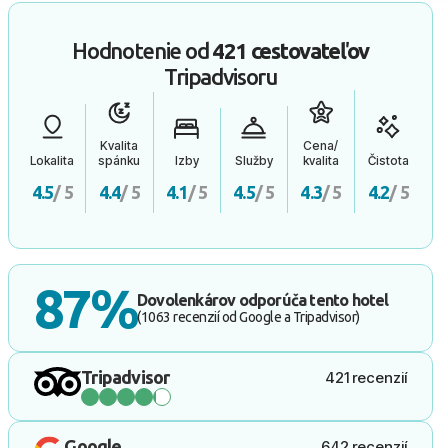
Hodnotenie od
421 cestovateľov
Tripadvisoru
Kvalita
Cena/
Lokalita
spánku
Izby
Služby
kvalita
Čistota
4.5
/ 5
4.4
/ 5
4.1
/ 5
4.5
/ 5
4.3
/ 5
4.2
/ 5
87%
Dovolenkárov odporúča tento hotel
(1063 recenzií od Google a Tripadvisor)
Tripadvisor
421 recenzií
Google
642 recenzií