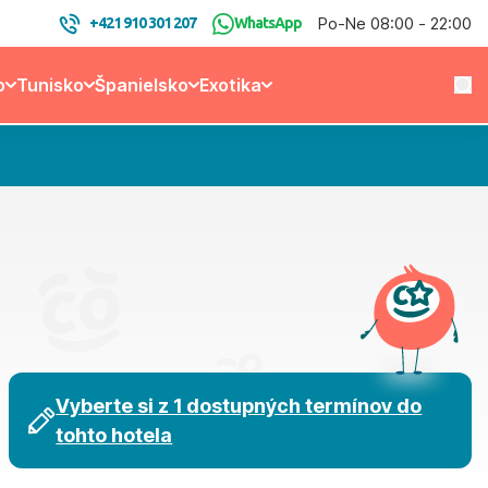
Po-Ne 08:00 - 22:00
+421 910 301 207
WhatsApp
o
Tunisko
Španielsko
Exotika
Vyberte si z 1 dostupných termínov do
tohto hotela