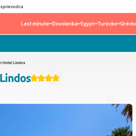
ý sprievodca
Last minute
Dovolenka
Egypt
Turecko
Gréck
m Hotel Lindos
 Lindos