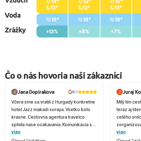
14°
13°
15°
13°
12°
13°
Voda
19°
18°
18°
Zrážky
13%
8%
7%
Čo o nás hovoria naši zákazníci
Jana Dopirakova
Juraj K
5
/5
Včera sme sa vratili z Hurgady konkretne
Milý tím ces
hotel Jazz makadi soraya. Vsetko bolo
teraz aj Id
krasne. Cestovna agentura travelco
celého srd
splnila nase ocakavania. Komunikacia s
zorganizova
viac
viac
panom Michalinom uzasna a napomocna.
dovolenky 
Vsetko vysvetlil aj vo vecernych hodinach
prežili nád
pred 1 týždňom
pred 2 tý