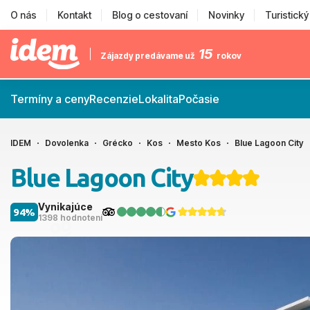
O nás
Kontakt
Blog o cestovaní
Novinky
Turistick
15
Zájazdy predávame už
rokov
Termíny a ceny
Recenzie
Lokalita
Počasie
IDEM
Dovolenka
Grécko
Kos
Mesto Kos
Blue Lagoon City
Blue Lagoon City
Vynikajúce
94%
1398 hodnotení