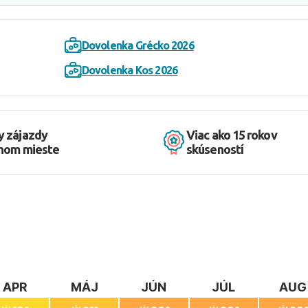
Dovolenka Grécko 2026
Dovolenka Kos 2026
y zájazdy
Viac ako 15 rokov
dnom mieste
skúseností
APR
MÁJ
JÚN
JÚL
AUG