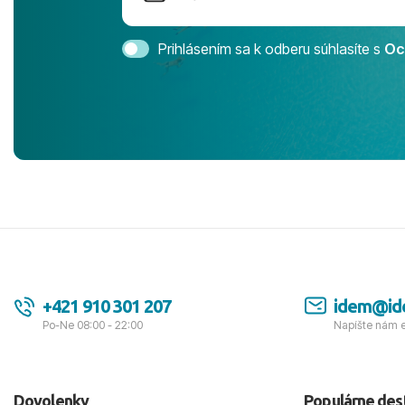
Magic Life 
svedomím o
bezstarostn
Prihlásením sa k odberu súhlasíte s
Oc
úrovni. Vše
jednotku s h
tešíme, kam
Ďakujeme za
pozdravom 
spokojných k
+421 910 301 207
idem@id
Po-Ne 08:00 - 22:00
Napíšte nám 
Dovolenky
Populárne des