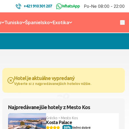
Po-Ne 08:00 - 22:00
+421 910 301 207
WhatsApp
o
Tunisko
Španielsko
Exotika
Hotel je aktuálne vypredaný
Vyberte si z najpredávanejších hotelov nižšie.
Najpredávanejšie hotely z Mesto Kos
Grécko • Mesto Kos
Kosta Palace
86%
Veľmi dobré