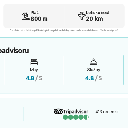
Pláž
Letisko
(Kos)
800 m
20 km
* Vzdialenosť od letiska aj dľžka letu platí pre príletové letisko, pri inom odletovom letisku sa môžu tieto údaje líšiť.
padvisoru
Izby
Služby
4.8
/ 5
4.8
/ 5
Tripadvisor
413 recenzií