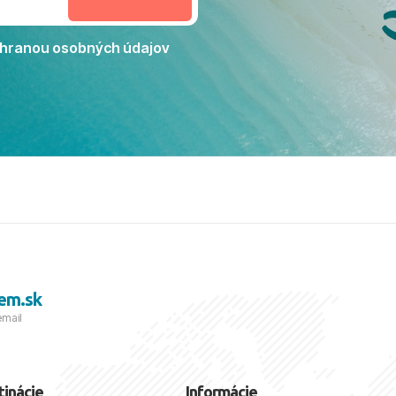
Jacaranda môžeme s čistým
dporučiť každému, kto hľadá
ú dovolenku na vysokej
hranou osobných údajov
tko bolo zabezpečené na
viezdičkou. ​Už teraz sa
 s nami vyrazíte nabudúce!
 skvelé spomienky. ​S
a prianím mnohých ďalších
lientov, Juraj s rodinou.
em.sk
email
tinácie
Informácie