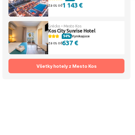
1 143 €
za os. od
Grécko • Mesto Kos
Kos City Sunrise Hotel
94%
Vynikajúce
637 €
za os. od
Všetky hotely z Mesto Kos