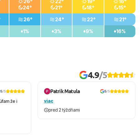
°
26°
22°
19°
16°
24°
21°
18°
15°
°
26°
24°
22°
21°
1%
3%
9%
16%
4.9
/5
Patrik Matula
5
/5
5
/5
viac
úfam že i
pred 2 týždňami