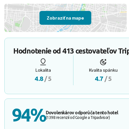
Zobraziť na mape
Hodnotenie od
413 cestovateľov
Tri
Lokalita
Kvalita spánku
4.8
/ 5
4.7
/ 5
94%
Dovolenkárov odporúča tento hotel
(1398 recenzií od Google a Tripadvisor)