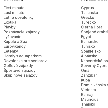
First minute
Cyprus
Last minute
Taliansko
Letné dovolenky
Grécko
Exotika
Turecko
Plavby
Čierna Hora
Poznávacie zájazdy
Spojené arabs
Lyžovanie
Egypt
Kúpele a Spa
Bulharsko
Eurovíkendy
Tunisko
Letenky
Španielsko
Hotely s aquaparkom
Albánsko
Dovolenka pre seniorov
Kapverdské os
Golfové zájazdy
Severný Cypru
Športové zájazdy
Omán
Skupinové zájazdy
Zanzibar
Kuba
Dominikánska 
Vietnam
Bahrajn
Maurícius
Thajsko