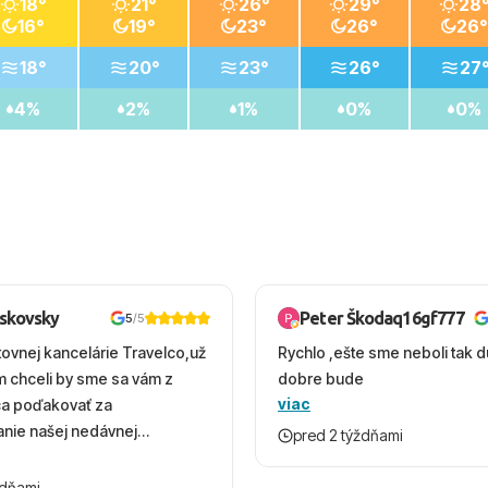
18°
21°
26°
29°
28
16°
19°
23°
26°
26°
18°
20°
23°
26°
27
4%
2%
1%
0%
0%
oskovsky
Peter Škodaq16gf777
5
/5
tovnej kancelárie Travelco,už
Rychlo ,ešte sme neboli tak d
em chceli by sme sa vám z
dobre bude
viac
ca poďakovať za
nie našej nedávnej
pred 2 týždňami
v Turecku. Vďaka vám sme
herný čas, na ktorý budeme
ždňami