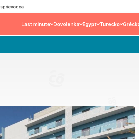
ý sprievodca
Last minute
Dovolenka
Egypt
Turecko
Gréck