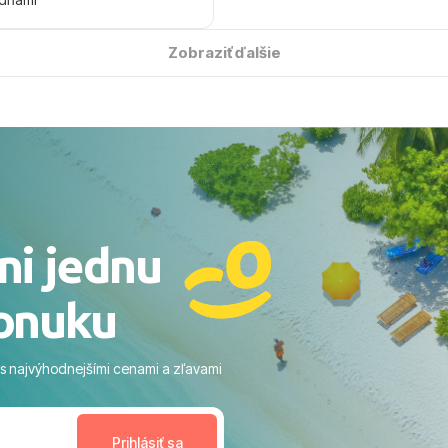
 úsmevom spomínať. ​Všetko
solútne hladko – od
Zobraziť ďalšie
ýberu zájazdu, cez ochotnú
, až po samotný transfer a
ovaní sme boli v hoteli TUI
acaranda a bola to trefa do
o nás dostalo najviac: ​Skvelé
rsonál: Vždy usmievaví,
rostliví ľudia. ​Gastro zážitok:
stré a čerstvé jedlo počas
ni jednu
​Areál a pláž: Nádherné, čisté
 veľa zelene a udržiavaná pláž
onuku
m vstupom do mora a teple
ram: Skvelé animácie a
ivity, pri ktorých sa človek ani
 s najvýhodnejšími cenami a zľavami
enudil, no zároveň bol
estoru na dokonalý relax. ​
nceláriu Travelco aj hotel TUI