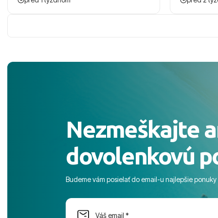
zaco sa ospravedlnujem. Hotel krasny,
ešte dlho s
cisty. Sluzby top. Strava, prostredie,
prebehlo ab
more, snorchlovanie. Dakujeme velmi
prvotného v
pekne S pozdravom
komunikáciu
pobyt. ​Ubyt
Magic Life J
čierneho! ​Č
služby a pe
ochotní a sta
Výborné, pe
Nezmeškajte a
celého dňa. 
prostredie,
dovolenkovú p
s pozvoľný
more. ​Prog
športové akt
Budeme vám posielať do email-u najlepšie ponuky
na moment n
dostatok pri
Cestovnú ka