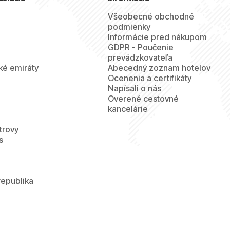
Všeobecné obchodné
podmienky
Informácie pred nákupom
GDPR - Poučenie
prevádzkovateľa
ké emiráty
Abecedný zoznam hotelov
Ocenenia a certifikáty
Napísali o nás
Overené cestovné
kancelárie
trovy
s
republika