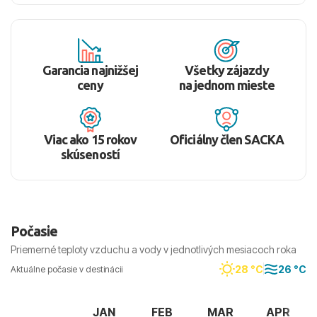
Garancia najnižšej
Všetky zájazdy
ceny
na jednom mieste
Viac ako 15 rokov
Oficiálny člen SACKA
skúseností
Počasie
Priemerné teploty vzduchu a vody v jednotlivých mesiacoch roka
28 °C
26 °C
Aktuálne počasie v destinácii
JAN
FEB
MAR
APR