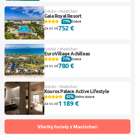
Grécko • Mastichari
Gaia Royal Resort
77%
Dobré
752 €
za os. od
Grécko • Mastichari
EuroVillage Achilleas
77%
Dobré
780 €
za os. od
Grécko • Mastichari
Kouros Palace Active Lifestyle
82%
Veľmi dobré
1 189 €
za os. od
Všetky hotely z Mastichari