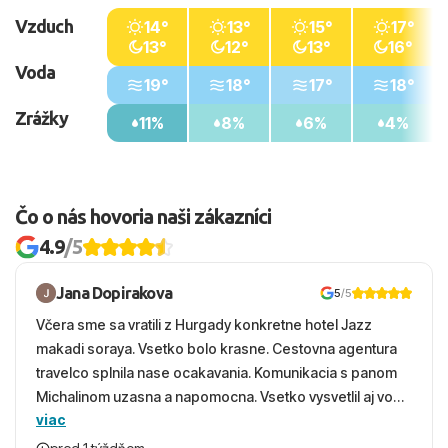
Vzduch
14°
13°
15°
17°
13°
12°
13°
16°
Voda
19°
18°
17°
18°
Zrážky
11%
8%
6%
4%
Čo o nás hovoria naši zákazníci
4.9
/5
Jana Dopirakova
5
/5
Včera sme sa vratili z Hurgady konkretne hotel Jazz
makadi soraya. Vsetko bolo krasne. Cestovna agentura
travelco splnila nase ocakavania. Komunikacia s panom
Michalinom uzasna a napomocna. Vsetko vysvetlil aj vo
viac
vecernych hodinach zaco sa ospravedlnujem. Hotel
krasny, cisty. Sluzby top. Strava, prostredie, more,