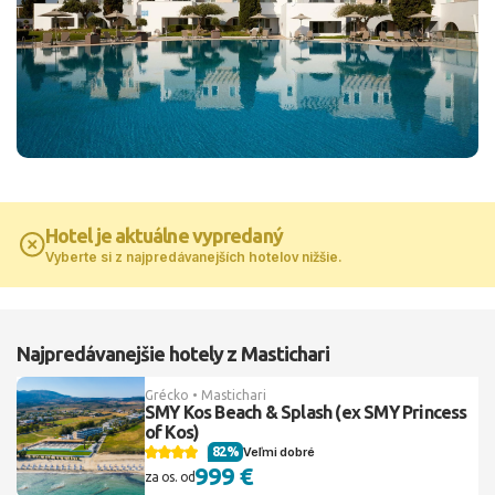
Hotel je aktuálne vypredaný
Vyberte si z najpredávanejších hotelov nižšie.
Najpredávanejšie hotely z Mastichari
Grécko • Mastichari
SMY Kos Beach & Splash (ex SMY Princess
of Kos)
82%
Veľmi dobré
999 €
za os. od