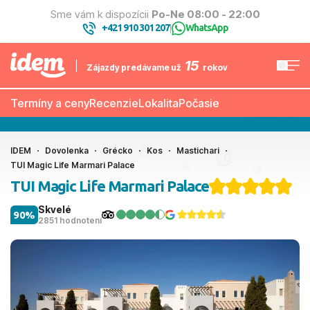
Sme vám k dispozícii
Po-Ne 08:00 - 22:00
+421 910 301 207
WhatsApp
|
15
Zájazdy predávame už
rokov
Termíny a ceny
Recenzie
Lokalita
Počasie
IDEM
Dovolenka
Grécko
Kos
Mastichari
TUI Magic Life Marmari Palace
TUI Magic Life Marmari Palace
Skvelé
90%
2851 hodnotení