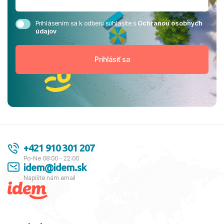
Prihlásením sa k odberu súhlasíte s
Ochranou osobných
údajov
+421 910 301 207
Po-Ne 08:00 - 22:00
idem@idem.sk
Napíšte nám email