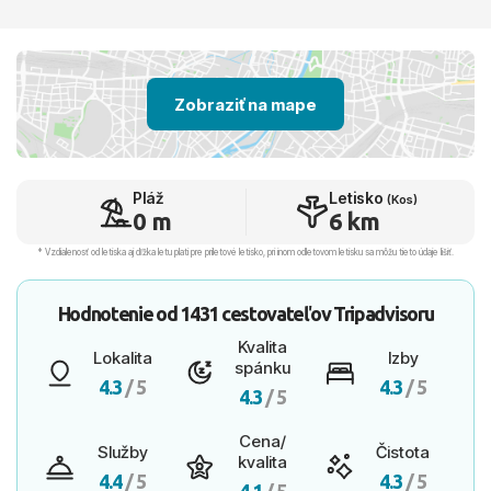
Zobraziť na mape
Pláž
Letisko
(Kos)
0 m
6 km
* Vzdialenosť od letiska aj dľžka letu platí pre príletové letisko, pri inom odletovom letisku sa môžu tieto údaje líšiť.
Hodnotenie od
1431 cestovateľov
Tripadvisoru
Kvalita
Lokalita
Izby
spánku
4.3
/ 5
4.3
/ 5
4.3
/ 5
Cena/
Služby
Čistota
kvalita
4.4
/ 5
4.3
/ 5