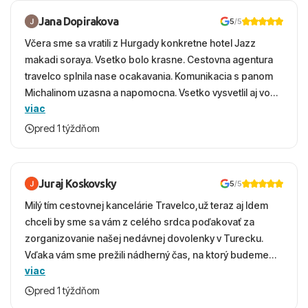
Jana Dopirakova
5
/5
Včera sme sa vratili z Hurgady konkretne hotel Jazz
makadi soraya. Vsetko bolo krasne. Cestovna agentura
travelco splnila nase ocakavania. Komunikacia s panom
Michalinom uzasna a napomocna. Vsetko vysvetlil aj vo
viac
vecernych hodinach zaco sa ospravedlnujem. Hotel
krasny, cisty. Sluzby top. Strava, prostredie, more,
pred 1 týždňom
snorchlovanie. Dakujeme velmi pekne S pozdravom
Juraj Koskovsky
5
/5
Milý tím cestovnej kancelárie Travelco,už teraz aj Idem
chceli by sme sa vám z celého srdca poďakovať za
zorganizovanie našej nedávnej dovolenky v Turecku.
Vďaka vám sme prežili nádherný čas, na ktorý budeme
viac
ešte dlho s úsmevom spomínať. ​Všetko prebehlo
absolútne hladko – od prvotného výberu zájazdu, cez
pred 1 týždňom
ochotnú komunikáciu, až po samotný transfer a pobyt. ​