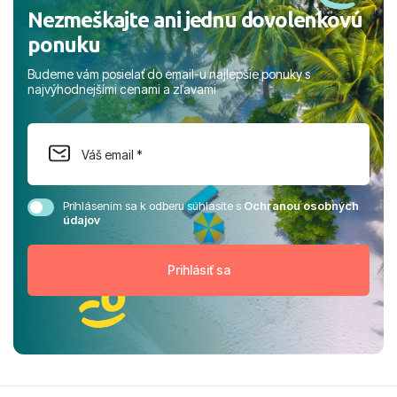
Nezmeškajte ani jednu dovolenkovú
ponuku
Budeme vám posielať do email-u najlepšie ponuky s
najvýhodnejšími cenami a zľavami
Prihlásením sa k odberu súhlasíte s
Ochranou osobných
údajov