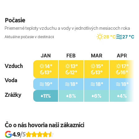
Počasie
Priemerné teploty vzduchu a vody v jednotlivých mesiacoch roka
28 °C
27 °C
Aktuálne počasie v destinácii
JAN
FEB
MAR
APR
Vzduch
14°
13°
15°
17°
13°
12°
13°
16°
Voda
19°
18°
18°
18°
Zrážky
11%
8%
6%
4%
Čo o nás hovoria naši zákazníci
4.9
/5