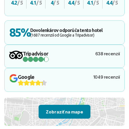
4.2
/ 5
4.1
/ 5
4
/ 5
4.4
/ 5
4.1
/ 5
4.4
/ 5
85%
Dovolenkárov odporúča tento hotel
(1687 recenzií od Google a Tripadvisor)
Tripadvisor
638 recenzií
Google
1049 recenzií
Zobraziť na mape