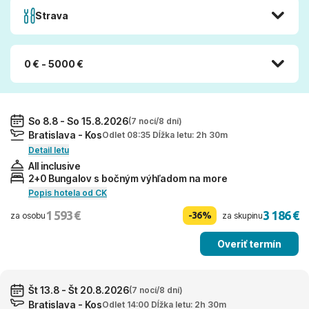
Strava
0 € - 5000 €
So 8.8 - So 15.8.2026
(7 nocí/8 dní)
Bratislava - Kos
Odlet 08:35 Dĺžka letu: 2h 30m
Detail letu
All inclusive
2+0 Bungalov s bočným výhľadom na more
Popis hotela od CK
1 593 €
3 186 €
-36%
za osobu
za skupinu
Overiť termín
Št 13.8 - Št 20.8.2026
(7 nocí/8 dní)
Bratislava - Kos
Odlet 14:00 Dĺžka letu: 2h 30m