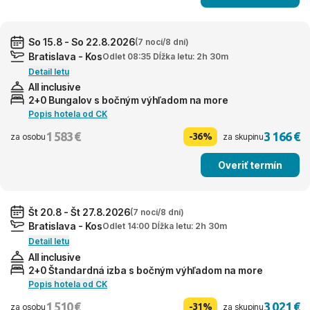
So 15.8 - So 22.8.2026
(7 nocí/8 dní)
Bratislava - Kos
Odlet 08:35 Dĺžka letu: 2h 30m
Detail letu
All inclusive
2+0 Bungalov s bočným výhľadom na more
Popis hotela od CK
1 583 €
3 166 €
-36%
za osobu
za skupinu
Overiť termín
Št 20.8 - Št 27.8.2026
(7 nocí/8 dní)
Bratislava - Kos
Odlet 14:00 Dĺžka letu: 2h 30m
Detail letu
All inclusive
2+0 Štandardná izba s bočným výhľadom na more
Popis hotela od CK
1 510 €
3 021 €
-31%
za osobu
za skupinu