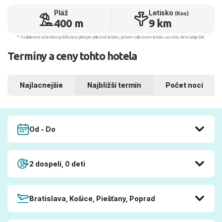
Pláž
Letisko
(Kos)
400 m
9 km
* Vzdialenosť od letiska aj dľžka letu platí pre príletové letisko, pri inom odletovom letisku sa môžu tieto údaje líšiť.
Termíny a ceny tohto hotela
Najlacnejšie
Najbližší termín
Počet nocí
Od - Do
2 dospelí, 0 deti
Bratislava, Košice, Piešťany, Poprad