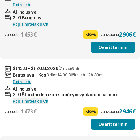
Detail letu
All inclusive
2+0 Bungalov
Popis hotela od CK
1 453 €
2 906 €
-36%
za osobu
za skupinu
Overiť termín
Št 13.8 - Št 20.8.2026
(7 nocí/8 dní)
Bratislava - Kos
Odlet 14:00 Dĺžka letu: 2h 30m
Detail letu
All inclusive
2+0 Štandardná izba s bočným výhľadom na more
Popis hotela od CK
1 473 €
2 946 €
-36%
za osobu
za skupinu
Overiť termín