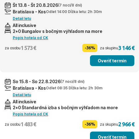
Št 13.8 - Št 20.8.2026
(7 nocí/8 dní)
Bratislava - Kos
Odlet 14:00 Dĺžka letu: 2h 30m
Detail letu
All inclusive
2+0 Bungalov s bočným výhľadom na more
Popis hotela od CK
1 573 €
3 146 €
-36%
za osobu
za skupinu
Overiť termín
So 15.8 - So 22.8.2026
(7 nocí/8 dní)
Bratislava - Kos
Odlet 08:35 Dĺžka letu: 2h 30m
Detail letu
All inclusive
2+0 Štandardná izba s bočným výhľadom na more
Popis hotela od CK
1 483 €
2 966 €
-36%
za osobu
za skupinu
Overiť termín