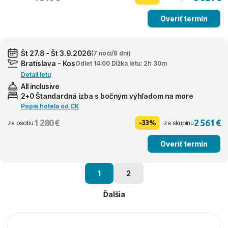
Overiť termín
Št 27.8 - Št 3.9.2026
(7 nocí/8 dní)
Bratislava - Kos
Odlet 14:00 Dĺžka letu: 2h 30m
Detail letu
All inclusive
2+0 Štandardná izba s bočným výhľadom na more
Popis hotela od CK
1 280 €
2 561 €
-33%
za osobu
za skupinu
Overiť termín
1
2
Ďalšia