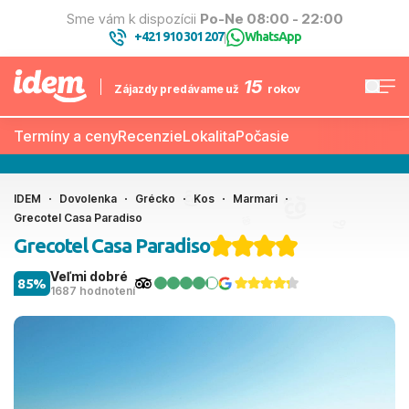
Sme vám k dispozícii
Po-Ne 08:00 - 22:00
+421 910 301 207
WhatsApp
|
15
Zájazdy predávame už
rokov
Termíny a ceny
Recenzie
Lokalita
Počasie
IDEM
Dovolenka
Grécko
Kos
Marmari
Grecotel Casa Paradiso
Grecotel Casa Paradiso
Veľmi dobré
85%
1687 hodnotení