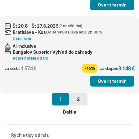
Overiť termín
Št 20.8 - Št 27.8.2026
(7 nocí/8 dní)
Bratislava - Kos
Odlet 14:00 Dĺžka letu: 2h 30m
Detail letu
All inclusive
Bungalov Superior Výhľad do záhrady
Popis hotela od CK
1 574 €
3 148 €
-16%
za osobu
za skupinu
Overiť termín
1
2
Ďalšia
Rýchle tipy od nás