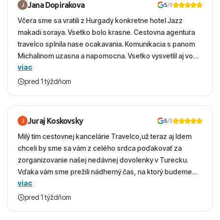
Jana Dopirakova
5
/5
Včera sme sa vratili z Hurgady konkretne hotel Jazz
makadi soraya. Vsetko bolo krasne. Cestovna agentura
travelco splnila nase ocakavania. Komunikacia s panom
Michalinom uzasna a napomocna. Vsetko vysvetlil aj vo
viac
vecernych hodinach zaco sa ospravedlnujem. Hotel
krasny, cisty. Sluzby top. Strava, prostredie, more,
pred 1 týždňom
snorchlovanie. Dakujeme velmi pekne S pozdravom
Juraj Koskovsky
5
/5
Milý tím cestovnej kancelárie Travelco,už teraz aj Idem
chceli by sme sa vám z celého srdca poďakovať za
zorganizovanie našej nedávnej dovolenky v Turecku.
Vďaka vám sme prežili nádherný čas, na ktorý budeme
viac
ešte dlho s úsmevom spomínať. ​Všetko prebehlo
absolútne hladko – od prvotného výberu zájazdu, cez
pred 1 týždňom
ochotnú komunikáciu, až po samotný transfer a pobyt. ​
Ubytovaní sme boli v hoteli TUI Magic Life Jacaranda a