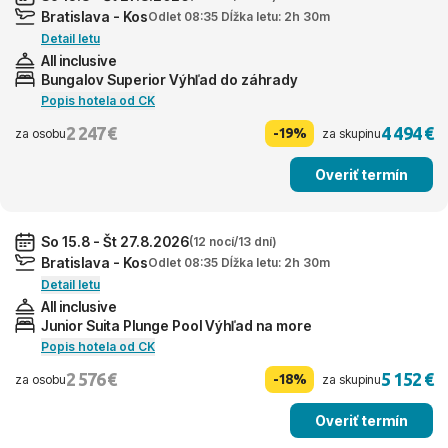
Bratislava - Kos
Odlet 08:35 Dĺžka letu: 2h 30m
Detail letu
All inclusive
Bungalov Superior Výhľad do záhrady
Popis hotela od CK
2 247 €
4 494 €
-19%
za osobu
za skupinu
Overiť termín
So 15.8 - Št 27.8.2026
(12 nocí/13 dní)
Bratislava - Kos
Odlet 08:35 Dĺžka letu: 2h 30m
Detail letu
All inclusive
Junior Suita Plunge Pool Výhľad na more
Popis hotela od CK
2 576 €
5 152 €
-18%
za osobu
za skupinu
Overiť termín