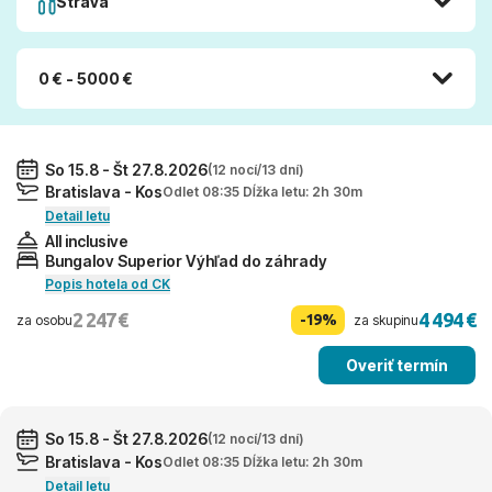
Strava
0 € - 5000 €
So 15.8 - Št 27.8.2026
(12 nocí/13 dní)
Bratislava - Kos
Odlet 08:35 Dĺžka letu: 2h 30m
Detail letu
All inclusive
Bungalov Superior Výhľad do záhrady
Popis hotela od CK
2 247 €
4 494 €
-19%
za osobu
za skupinu
Overiť termín
So 15.8 - Št 27.8.2026
(12 nocí/13 dní)
Bratislava - Kos
Odlet 08:35 Dĺžka letu: 2h 30m
Detail letu