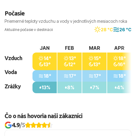
Počasie
Priemerné teploty vzduchu a vody v jednotlivých mesiacoch roka
28 °C
26 °C
Aktuálne počasie v destinácii
JAN
FEB
MAR
APR
Vzduch
14°
13°
15°
18°
13°
12°
13°
16°
Voda
18°
17°
17°
18°
Zrážky
13%
8%
7%
4%
Čo o nás hovoria naši zákazníci
4.9
/5