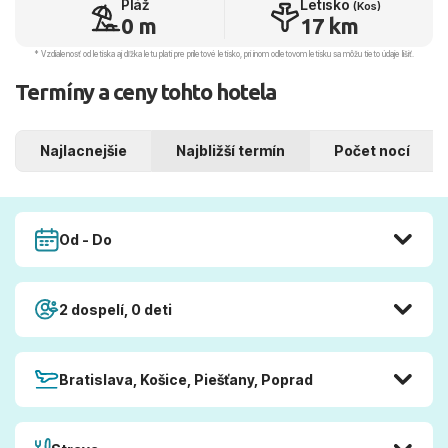
Pláž
Letisko
(Kos)
0 m
17 km
* Vzdialenosť od letiska aj dľžka letu platí pre príletové letisko, pri inom odletovom letisku sa môžu tieto údaje líšiť.
Termíny a ceny tohto hotela
Najlacnejšie
Najbližší termín
Počet nocí
Od - Do
2 dospelí, 0 deti
Bratislava, Košice, Piešťany, Poprad