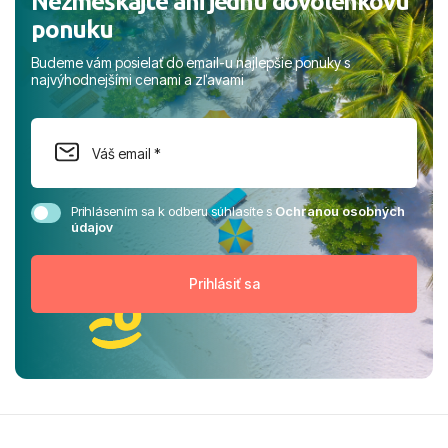
Nezmeškajte ani jednu dovolenkovú
ponuku
Budeme vám posielať do email-u najlepšie ponuky s
najvýhodnejšími cenami a zľavami
Prihlásením sa k odberu súhlasíte s
Ochranou osobných
údajov