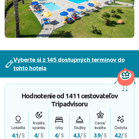
Vyberte si z 145 dostupných termínov do
tohto hotela
Hodnotenie od
1411 cestovateľov
Tripadvisoru
Kvalita
Cena/
Lokalita
spánku
Izby
Služby
kvalita
Čistota
4.1
/ 5
4
/ 5
4
/ 5
4.3
/ 5
3.9
/ 5
4.2
/ 5