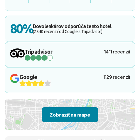
80%
Dovolenkárov odporúča tento hotel
(2540 recenzií od Google a Tripadvisor)
Tripadvisor
1411 recenzií
Google
1129 recenzií
Zobraziť na mape