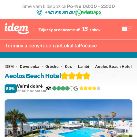
Sme vám k dispozícii
Po-Ne 08:00 - 22:00
+421 910 301 207
WhatsApp
|
15
Zájazdy predávame už
rokov
Termíny a ceny
Recenzie
Lokalita
Počasie
IDEM
Dovolenka
Grécko
Kos
Lambi
Aeolos Beach Hotel
Aeolos Beach Hotel
Veľmi dobré
80%
2540 hodnotení