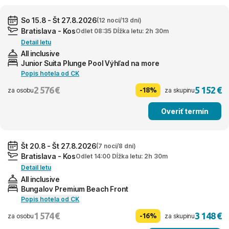
So 15.8 - Št 27.8.2026
(12 nocí/13 dní)
Bratislava - Kos
Odlet 08:35 Dĺžka letu: 2h 30m
Detail letu
All inclusive
Junior Suita Plunge Pool Výhľad na more
Popis hotela od CK
2 576 €
5 152 €
-18%
za osobu
za skupinu
Overiť termín
Št 20.8 - Št 27.8.2026
(7 nocí/8 dní)
Bratislava - Kos
Odlet 14:00 Dĺžka letu: 2h 30m
Detail letu
All inclusive
Bungalov Premium Beach Front
Popis hotela od CK
1 574 €
3 148 €
-16%
za osobu
za skupinu