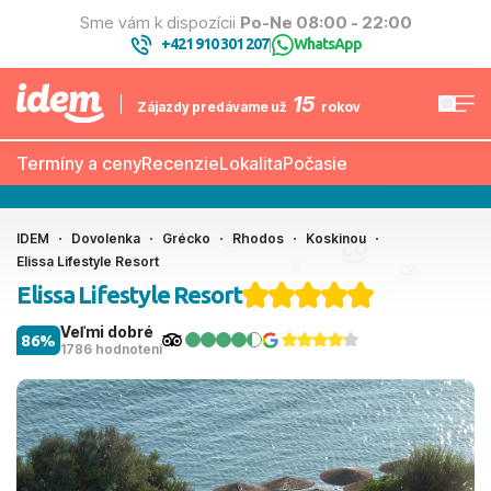
Sme vám k dispozícii
Po-Ne 08:00 - 22:00
+421 910 301 207
WhatsApp
|
15
Zájazdy predávame už
rokov
Termíny a ceny
Recenzie
Lokalita
Počasie
IDEM
Dovolenka
Grécko
Rhodos
Koskinou
Elissa Lifestyle Resort
Elissa Lifestyle Resort
Veľmi dobré
86%
1786 hodnotení