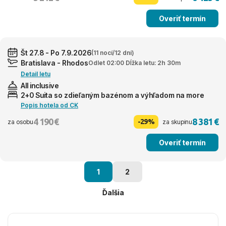
Overiť termín
Št 27.8 - Po 7.9.2026
(11 nocí/12 dní)
Bratislava - Rhodos
Odlet 02:00 Dĺžka letu: 2h 30m
Detail letu
All inclusive
2+0 Suita so zdieľaným bazénom a výhľadom na more
Popis hotela od CK
4 190 €
8 381 €
-29%
za osobu
za skupinu
Overiť termín
1
2
Ďalšia