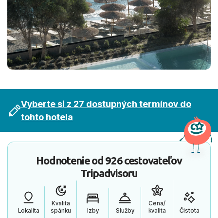
Vyberte si z 27 dostupných termínov do
tohto hotela
Hodnotenie od
926 cestovateľov
Tripadvisoru
Kvalita
Cena/
Lokalita
spánku
Izby
Služby
kvalita
Čistota