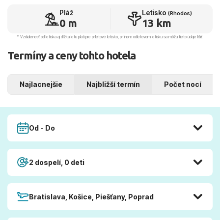
Pláž
Letisko
(Rhodos)
0 m
13 km
* Vzdialenosť od letiska aj dľžka letu platí pre príletové letisko, pri inom odletovom letisku sa môžu tieto údaje líšiť.
Termíny a ceny tohto hotela
Najlacnejšie
Najbližší termín
Počet nocí
Od - Do
2 dospelí, 0 deti
Bratislava, Košice, Piešťany, Poprad