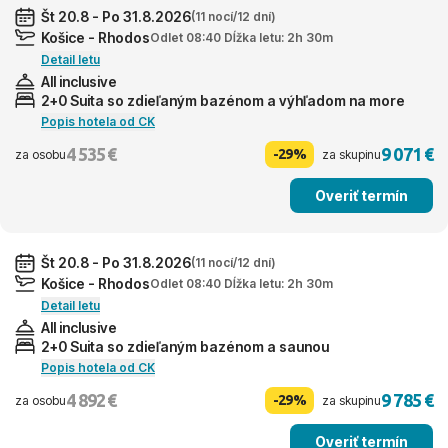
Št 20.8 - Po 31.8.2026
(11 nocí/12 dní)
Košice - Rhodos
Odlet 08:40 Dĺžka letu: 2h 30m
Detail letu
All inclusive
2+0 Suita so zdieľaným bazénom a výhľadom na more
Popis hotela od CK
4 535 €
9 071 €
-29%
za osobu
za skupinu
Overiť termín
Št 20.8 - Po 31.8.2026
(11 nocí/12 dní)
Košice - Rhodos
Odlet 08:40 Dĺžka letu: 2h 30m
Detail letu
All inclusive
2+0 Suita so zdieľaným bazénom a saunou
Popis hotela od CK
4 892 €
9 785 €
-29%
za osobu
za skupinu
Overiť termín