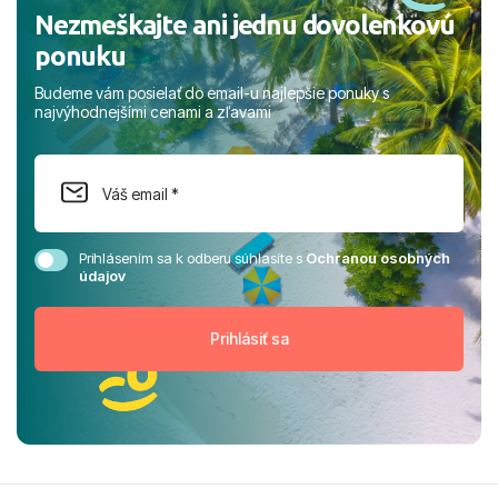
Nezmeškajte ani jednu dovolenkovú
ponuku
Budeme vám posielať do email-u najlepšie ponuky s
najvýhodnejšími cenami a zľavami
Prihlásením sa k odberu súhlasíte s
Ochranou osobných
údajov