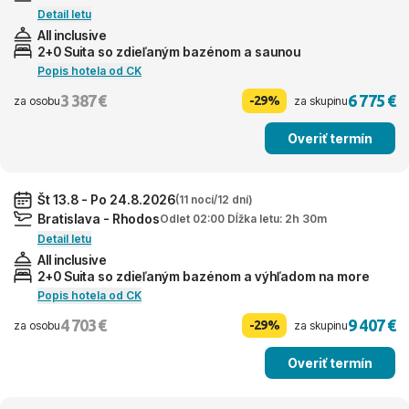
Detail letu
All inclusive
2+0 Suita so zdieľaným bazénom a saunou
Popis hotela od CK
3 387 €
6 775 €
-29%
za osobu
za skupinu
Overiť termín
Št 13.8 - Po 24.8.2026
(11 nocí/12 dní)
Bratislava - Rhodos
Odlet 02:00 Dĺžka letu: 2h 30m
Detail letu
All inclusive
2+0 Suita so zdieľaným bazénom a výhľadom na more
Popis hotela od CK
4 703 €
9 407 €
-29%
za osobu
za skupinu
Overiť termín