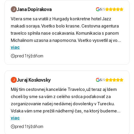
Jana Dopirakova
5
/5
Včera sme sa vratili z Hurgady konkretne hotel Jazz
makadi soraya. Vsetko bolo krasne. Cestovna agentura
travelco splnila nase ocakavania. Komunikacia s panom
Michalinom uzasna a napomocna. Vsetko vysvetlil aj vo
viac
vecernych hodinach zaco sa ospravedlnujem. Hotel
krasny, cisty. Sluzby top. Strava, prostredie, more,
pred 1 týždňom
snorchlovanie. Dakujeme velmi pekne S pozdravom
Juraj Koskovsky
5
/5
Milý tím cestovnej kancelárie Travelco,už teraz aj Idem
chceli by sme sa vám z celého srdca poďakovať za
zorganizovanie našej nedávnej dovolenky v Turecku.
Vďaka vám sme prežili nádherný čas, na ktorý budeme
viac
ešte dlho s úsmevom spomínať. ​Všetko prebehlo
absolútne hladko – od prvotného výberu zájazdu, cez
pred 1 týždňom
ochotnú komunikáciu, až po samotný transfer a pobyt. ​