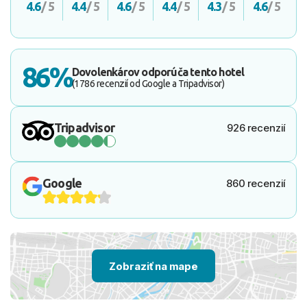
4.6
/ 5
4.4
/ 5
4.6
/ 5
4.4
/ 5
4.3
/ 5
4.6
/ 5
86%
Dovolenkárov odporúča tento hotel
(1786 recenzií od Google a Tripadvisor)
Tripadvisor
926 recenzií
Google
860 recenzií
Zobraziť na mape