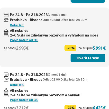
Po 24.8 - Po 31.8.2026
(7 nocí/8 dní)
Bratislava - Rhodos
Odlet 02:00 Dĺžka letu: 2h 30m
Detail letu
All inclusive
2+0 Suita so zdieľaným bazénom a výhľadom na more
Popis hotela od CK
2 995 €
5 991 €
-28%
za osobu
za skupinu
Overiť termín
Po 24.8 - Po 31.8.2026
(7 nocí/8 dní)
Bratislava - Rhodos
Odlet 02:00 Dĺžka letu: 2h 30m
Detail letu
All inclusive
2+0 Suita so zdieľaným bazénom a saunou
Popis hotela od CK
3 212 €
6 425 €
-29%
za osobu
za skupinu