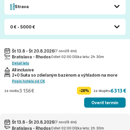
Strava
0 € - 5000 €
Št 13.8 - Št 20.8.2026
(7 nocí/8 dní)
Bratislava - Rhodos
Odlet 02:00 Dĺžka letu: 2h 30m
Detail letu
All inclusive
2+0 Suita so zdieľaným bazénom a výhľadom na more
Popis hotela od CK
3 156 €
6 313 €
-28%
za osobu
za skupinu
Overiť termín
Št 13.8 - Št 20.8.2026
(7 nocí/8 dní)
Bratislava - Rhodos
Odlet 02:00 Dĺžka letu: 2h 30m