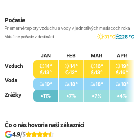
Počasie
Priemerné teploty vzduchu a vody v jednotlivých mesiacoch roka
31 °C
28 °C
Aktuálne počasie v destinácii
JAN
FEB
MAR
APR
Vzduch
14°
14°
16°
19°
13°
12°
13°
16°
Voda
19°
18°
18°
18°
Zrážky
11%
7%
7%
4%
Čo o nás hovoria naši zákazníci
4.9
/5