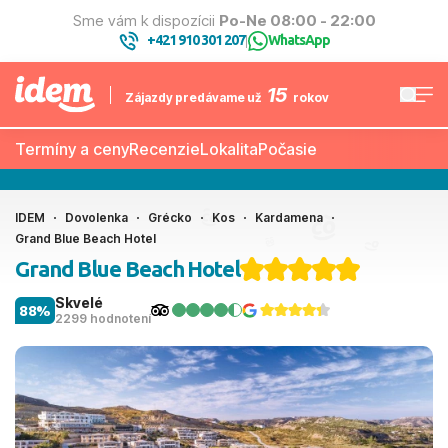
Sme vám k dispozícii
Po-Ne 08:00 - 22:00
+421 910 301 207
WhatsApp
|
15
Zájazdy predávame už
rokov
Termíny a ceny
Recenzie
Lokalita
Počasie
IDEM
Dovolenka
Grécko
Kos
Kardamena
Grand Blue Beach Hotel
Grand Blue Beach Hotel
Skvelé
88%
2299 hodnotení