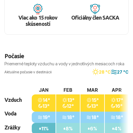
Viac ako 15 rokov
Oficiálny člen SACKA
skúseností
Počasie
Priemerné teploty vzduchu a vody v jednotlivých mesiacoch roka
28 °C
27 °C
Aktuálne počasie v destinácii
JAN
FEB
MAR
APR
Vzduch
14°
13°
15°
17°
13°
12°
13°
16°
Voda
19°
18°
18°
18°
Zrážky
11%
8%
6%
4%