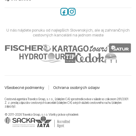
U nás nájdete ponuku od najlepších Slovenských, ale aj zahraničných
cestovných kancelárií na jednom mieste
Všeobecné podmienky
|
Ochrana osobných údajov
Cestovná agentúra Travelco Group, s. r. o., (ďalej len CA) sprostredkováva v súlade so zákonom 281/2001
Z. z. predaj zájazdov cestovných kancelárii (ďalej len CK) a iných služieb cestovného ruchu (ďalej len
zájazdy).
© 2011-2026 Travelco Group, s. r. o. Všetky práva vyhradené.