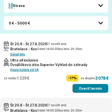
Strava
0 € - 5000 €
Št 20.8 - Št 27.8.2026
(7 nocí/8 dní)
Bratislava - Kos
Odlet 14:00 Dĺžka letu: 2h 30m
Detail letu
Ultra all inclusive
Dvojlôžková izba Superior Výhľad do záhrady
Popis hotela od CK
1 539 €
3 078 €
-17%
za osobu
za skupinu
Overiť termín
Št 20.8 - Št 27.8.2026
(7 nocí/8 dní)
Bratislava - Kos
Odlet 14:00 Dĺžka letu: 2h 30m