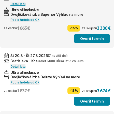
Detail letu
Ultra all inclusive
Dvojlôžková izba Superior Výhľad na more
Popis hotela od CK
1 665 €
3 330 €
-16%
za osobu
za skupinu
Overiť termín
Št 20.8 - Št 27.8.2026
(7 nocí/8 dní)
Bratislava - Kos
Odlet 14:00 Dĺžka letu: 2h 30m
Detail letu
Ultra all inclusive
Dvojlôžková izba Deluxe Výhľad na more
Popis hotela od CK
1 837 €
3 674 €
-15%
za osobu
za skupinu
Overiť termín