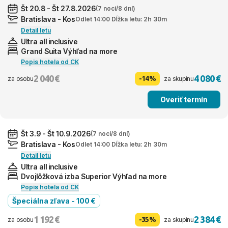
Št 20.8 - Št 27.8.2026
(7 nocí/8 dní)
Bratislava - Kos
Odlet 14:00 Dĺžka letu: 2h 30m
Detail letu
Ultra all inclusive
Grand Suita Výhľad na more
Popis hotela od CK
2 040 €
4 080 €
-14%
za osobu
za skupinu
Overiť termín
Št 3.9 - Št 10.9.2026
(7 nocí/8 dní)
Bratislava - Kos
Odlet 14:00 Dĺžka letu: 2h 30m
Detail letu
Ultra all inclusive
Dvojlôžková izba Superior Výhľad na more
Popis hotela od CK
Špeciálna zľava - 100 €
1 192 €
2 384 €
-35%
za osobu
za skupinu