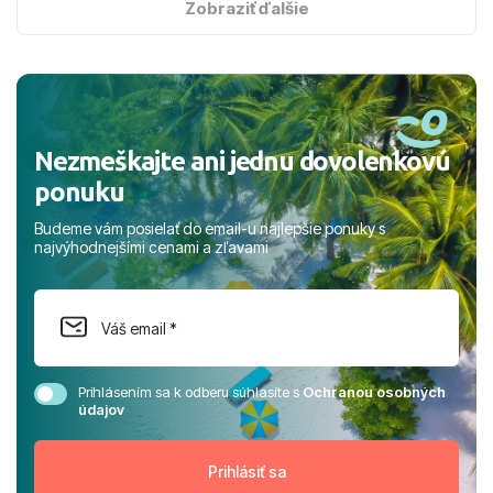
s hviezdičkou. ​Už teraz sa tešíme, kam s nami vyrazíte
Zobraziť ďalšie
nabudúce! Ďakujeme za skvelé spomienky. ​S pozdravom
a prianím mnohých ďalších spokojných klientov, Juraj s
rodinou.
Nezmeškajte ani jednu dovolenkovú
ponuku
Budeme vám posielať do email-u najlepšie ponuky s
najvýhodnejšími cenami a zľavami
Prihlásením sa k odberu súhlasíte s
Ochranou osobných
údajov