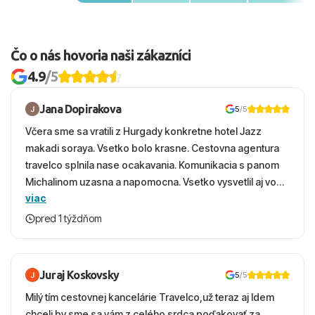
Čo o nás hovoria naši zákazníci
4.9
/5
Jana Dopirakova
5
/5
Včera sme sa vratili z Hurgady konkretne hotel Jazz
makadi soraya. Vsetko bolo krasne. Cestovna agentura
travelco splnila nase ocakavania. Komunikacia s panom
Michalinom uzasna a napomocna. Vsetko vysvetlil aj vo
viac
vecernych hodinach zaco sa ospravedlnujem. Hotel
krasny, cisty. Sluzby top. Strava, prostredie, more,
pred 1 týždňom
snorchlovanie. Dakujeme velmi pekne S pozdravom
Juraj Koskovsky
5
/5
Milý tím cestovnej kancelárie Travelco,už teraz aj Idem
chceli by sme sa vám z celého srdca poďakovať za