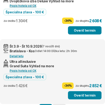
Dvojlôžková izba Deluxe Výhľad na more
Popis hotela od CK
Špeciálna zľava - 100 €
1 304 €
2 608 €
-34%
za osobu
za skupinu
Overiť termín
Št 3.9 - Št 10.9.2026
(7 nocí/8 dní)
Bratislava - Kos
Odlet 14:00 Dĺžka letu: 2h 30m
Detail letu
Ultra all inclusive
Grand Suita Výhľad na more
Popis hotela od CK
Špeciálna zľava - 100 €
1 426 €
2 852 €
-34%
za osobu
za skupinu
Overiť termín