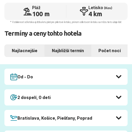
Pláž
Letisko
(Kos)
100 m
4 km
* Vzdialenosť od letiska aj dľžka letu platí pre príletové letisko, pri inom odletovom letisku sa môžu tieto údaje líšiť.
Termíny a ceny tohto hotela
Najlacnejšie
Najbližší termín
Počet nocí
Od - Do
2 dospelí, 0 deti
Bratislava, Košice, Piešťany, Poprad