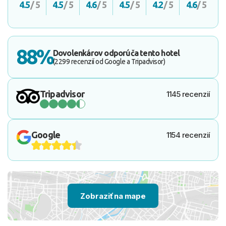
4.5
/ 5
4.5
/ 5
4.6
/ 5
4.5
/ 5
4.2
/ 5
4.6
/ 5
88%
Dovolenkárov odporúča tento hotel
(2299 recenzií od Google a Tripadvisor)
Tripadvisor
1145 recenzií
Google
1154 recenzií
Zobraziť na mape