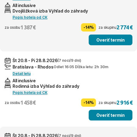
All inclusive
Dvojlôžková izba Výhľad do záhrady
Popis hotela od CK
1 387 €
2 774 €
-14%
za osobu
za skupinu
Overiť termín
Št 20.8 - Pi 28.8.2026
(7 nocí/9 dní)
Bratislava - Rhodos
Odlet 16:05 Dĺžka letu: 2h 30m
Detail letu
All inclusive
Rodinná izba Výhľad do záhrady
Popis hotela od CK
1 458 €
2 916 €
-14%
za osobu
za skupinu
Overiť termín
Št 20.8 - Pi 28.8.2026
(7 nocí/9 dní)