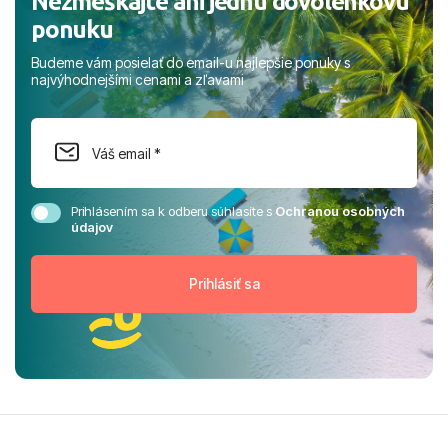
Nezmeškajte ani jednu dovolenkovú
ponuku
Budeme vám posielať do email-u najlepšie ponuky s
najvýhodnejšími cenami a zľavami
Prihlásením sa k odberu súhlasíte s
Ochranou osobných
údajov