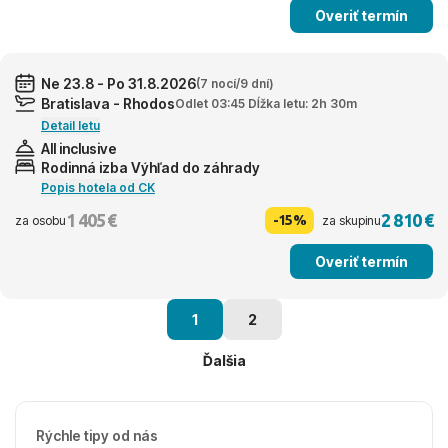
Overiť termín
Ne 23.8 - Po 31.8.2026
(7 nocí/9 dní)
Bratislava - Rhodos
Odlet 03:45 Dĺžka letu: 2h 30m
Detail letu
All inclusive
Rodinná izba Výhľad do záhrady
Popis hotela od CK
1 405 €
2 810 €
-15%
za osobu
za skupinu
Overiť termín
1
2
Ďalšia
Rýchle tipy od nás