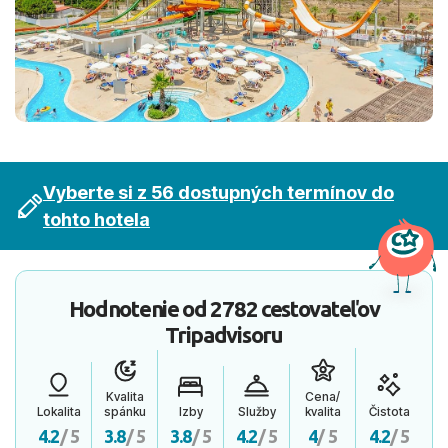
Vyberte si z 56 dostupných termínov do
tohto hotela
Hodnotenie od
2782 cestovateľov
Tripadvisoru
Kvalita
Cena/
Lokalita
spánku
Izby
Služby
kvalita
Čistota
4.2
/ 5
3.8
/ 5
3.8
/ 5
4.2
/ 5
4
/ 5
4.2
/ 5