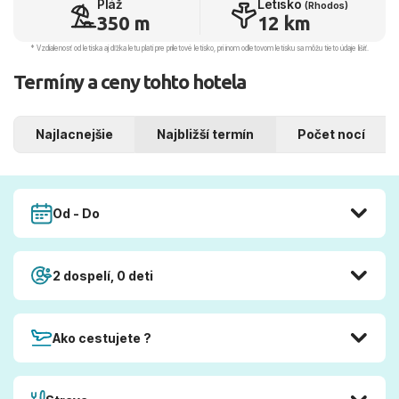
Pláž
Letisko
(Rhodos)
350 m
12 km
* Vzdialenosť od letiska aj dľžka letu platí pre príletové letisko, pri inom odletovom letisku sa môžu tieto údaje líšiť.
Termíny a ceny tohto hotela
Najlacnejšie
Najbližší termín
Počet nocí
Od - Do
2 dospelí, 0 deti
Ako cestujete ?