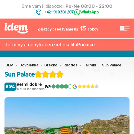
Sme vám k dispozícii
Po-Ne 08:00 - 22:00
+421 910 301 207
WhatsApp
|
15
Zájazdy predávame už
rokov
Termíny a ceny
Recenzie
Lokalita
Počasie
IDEM
Dovolenka
Grécko
Rhodos
Faliraki
Sun Palace
Sun Palace
Veľmi dobré
80%
4708 hodnotení