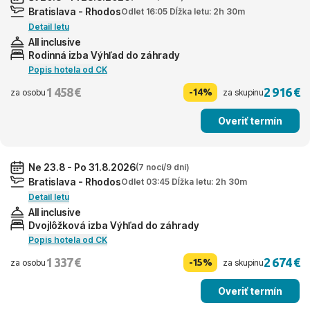
Bratislava - Rhodos
Odlet 16:05 Dĺžka letu: 2h 30m
Detail letu
All inclusive
Rodinná izba Výhľad do záhrady
Popis hotela od CK
1 458 €
2 916 €
-14%
za osobu
za skupinu
Overiť termín
Ne 23.8 - Po 31.8.2026
(7 nocí/9 dní)
Bratislava - Rhodos
Odlet 03:45 Dĺžka letu: 2h 30m
Detail letu
All inclusive
Dvojlôžková izba Výhľad do záhrady
Popis hotela od CK
1 337 €
2 674 €
-15%
za osobu
za skupinu
Overiť termín