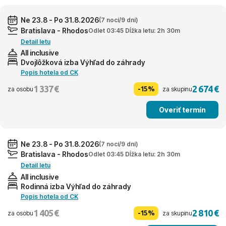
Ne 23.8 - Po 31.8.2026
(7 nocí/9 dní)
Bratislava - Rhodos
Odlet 03:45 Dĺžka letu: 2h 30m
Detail letu
All inclusive
Dvojlôžková izba Výhľad do záhrady
Popis hotela od CK
1 337 €
2 674 €
-15%
za osobu
za skupinu
Overiť termín
Ne 23.8 - Po 31.8.2026
(7 nocí/9 dní)
Bratislava - Rhodos
Odlet 03:45 Dĺžka letu: 2h 30m
Detail letu
All inclusive
Rodinná izba Výhľad do záhrady
Popis hotela od CK
1 405 €
2 810 €
-15%
za osobu
za skupinu