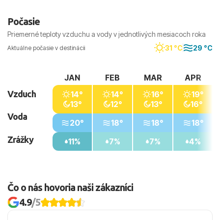
Počasie
Priemerné teploty vzduchu a vody v jednotlivých mesiacoch roka
31 °C
29 °C
Aktuálne počasie v destinácii
JAN
FEB
MAR
APR
Vzduch
14°
14°
16°
19°
13°
12°
13°
16°
Voda
20°
18°
18°
18°
Zrážky
11%
7%
7%
4%
Čo o nás hovoria naši zákazníci
4.9
/5