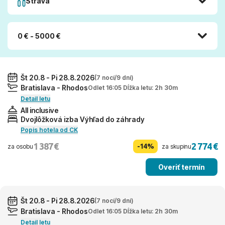
Strava
0 € - 5000 €
Št 20.8 - Pi 28.8.2026
(7 nocí/9 dní)
Bratislava - Rhodos
Odlet 16:05 Dĺžka letu: 2h 30m
Detail letu
All inclusive
Dvojlôžková izba Výhľad do záhrady
Popis hotela od CK
1 387 €
2 774 €
-14%
za osobu
za skupinu
Overiť termín
Št 20.8 - Pi 28.8.2026
(7 nocí/9 dní)
Bratislava - Rhodos
Odlet 16:05 Dĺžka letu: 2h 30m
Detail letu