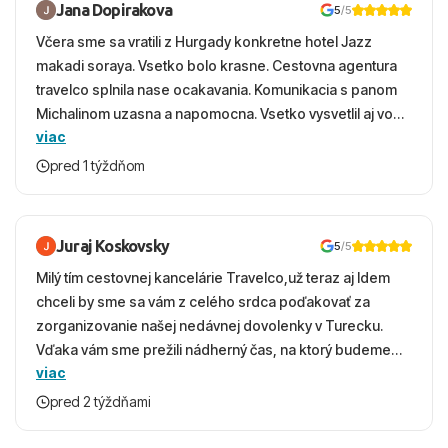
Jana Dopirakova
5
/5
Včera sme sa vratili z Hurgady konkretne hotel Jazz
makadi soraya. Vsetko bolo krasne. Cestovna agentura
travelco splnila nase ocakavania. Komunikacia s panom
Michalinom uzasna a napomocna. Vsetko vysvetlil aj vo
viac
vecernych hodinach zaco sa ospravedlnujem. Hotel
krasny, cisty. Sluzby top. Strava, prostredie, more,
pred 1 týždňom
snorchlovanie. Dakujeme velmi pekne S pozdravom
Juraj Koskovsky
5
/5
Milý tím cestovnej kancelárie Travelco,už teraz aj Idem
chceli by sme sa vám z celého srdca poďakovať za
zorganizovanie našej nedávnej dovolenky v Turecku.
Vďaka vám sme prežili nádherný čas, na ktorý budeme
viac
ešte dlho s úsmevom spomínať. ​Všetko prebehlo
absolútne hladko – od prvotného výberu zájazdu, cez
pred 2 týždňami
ochotnú komunikáciu, až po samotný transfer a pobyt. ​
Ubytovaní sme boli v hoteli TUI Magic Life Jacaranda a