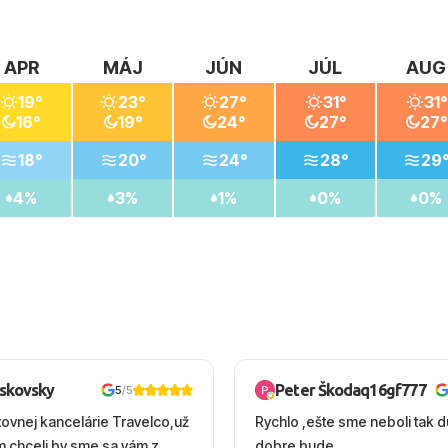
APR
MÁJ
JÚN
JÚL
AUG
19°
23°
27°
31°
31°
16°
19°
24°
27°
27°
18°
20°
24°
28°
29
4%
3%
1%
0%
0%
oskovsky
Peter Škodaq16gf777
5
/5
tovnej kancelárie Travelco,už
Rychlo ,ešte sme neboli tak d
em chceli by sme sa vám z
dobre bude