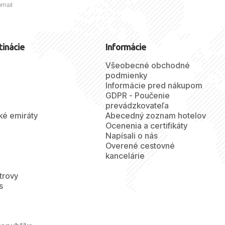
email
tinácie
Informácie
Všeobecné obchodné
podmienky
Informácie pred nákupom
GDPR - Poučenie
prevádzkovateľa
ké emiráty
Abecedný zoznam hotelov
Ocenenia a certifikáty
Napísali o nás
Overené cestovné
kancelárie
trovy
s