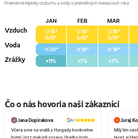
Priemerné teploty vzduchu a vody v jednotlivých mesiacoch roka
JAN
FEB
MAR
Vzduch
14°
14°
16°
13°
12°
13°
Voda
20°
18°
18°
Zrážky
11%
7%
7%
Čo o nás hovoria naši zákazníci
Jana Dopirakova
Juraj K
5
/5
Včera sme sa vratili z Hurgady konkretne
Milý tím ces
hotel Jazz makadi soraya. Vsetko bolo
teraz aj Id