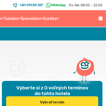
Po-Ne 08:00 - 22:00
+421 910 301 207
WhatsApp
o
Tunisko
Španielsko
Exotika
Vyberte si z 0 voľných termínov
do tohto hotela
Vybrať termín