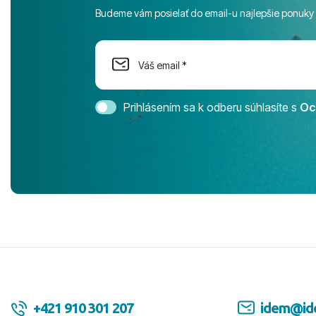
športové akt
Budeme vám posielať do email-u najlepšie ponuky
na moment n
dostatok pri
Cestovnú ka
Magic Life 
svedomím o
bezstarostn
Prihlásením sa k odberu súhlasíte s
Oc
úrovni. Vše
jednotku s h
tešíme, kam
Ďakujeme za
pozdravom 
spokojných k
+421 910 301 207
idem@id