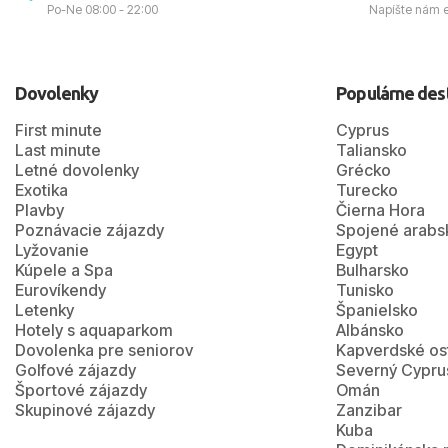
Po-Ne 08:00 - 22:00
Napíšte nám 
Dovolenky
Populárne des
First minute
Cyprus
Last minute
Taliansko
Letné dovolenky
Grécko
Exotika
Turecko
Plavby
Čierna Hora
Poznávacie zájazdy
Spojené arabs
Lyžovanie
Egypt
Kúpele a Spa
Bulharsko
Eurovíkendy
Tunisko
Letenky
Španielsko
Hotely s aquaparkom
Albánsko
Dovolenka pre seniorov
Kapverdské os
Golfové zájazdy
Severný Cypru
Športové zájazdy
Omán
Skupinové zájazdy
Zanzibar
Kuba