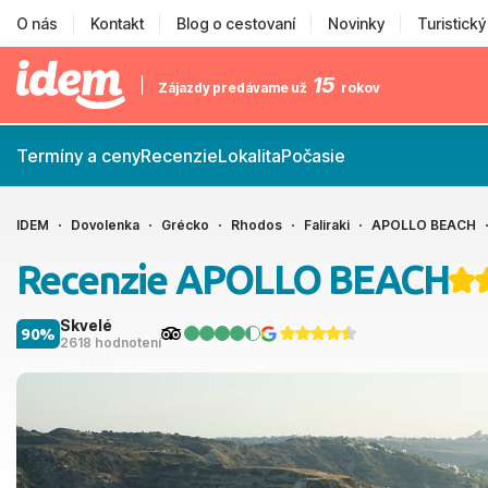
O nás
Kontakt
Blog o cestovaní
Novinky
Turistick
15
Zájazdy predávame už
rokov
Termíny a ceny
Recenzie
Lokalita
Počasie
IDEM
Dovolenka
Grécko
Rhodos
Faliraki
APOLLO BEACH
Recenzie APOLLO BEACH
Skvelé
90%
2618 hodnotení