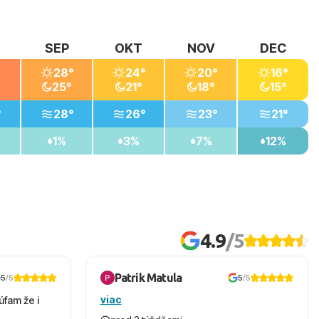
SEP
OKT
NOV
DEC
28°
24°
20°
16°
25°
21°
18°
15°
°
28°
26°
23°
21°
1%
3%
7%
12%
4.9
/5
Patrik Matula
5
/5
5
/5
viac
úfam že i