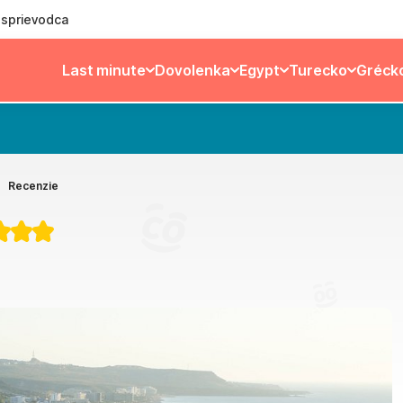
ý sprievodca
Last minute
Dovolenka
Egypt
Turecko
Gréck
Recenzie