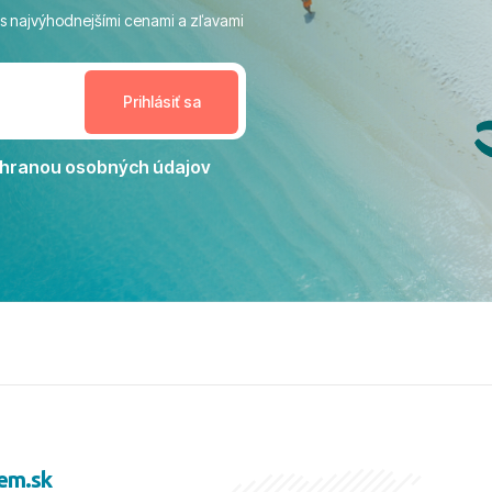
ivity, pri ktorých sa človek ani
 s najvýhodnejšími cenami a zľavami
enudil, no zároveň bol
estoru na dokonalý relax. ​
nceláriu Travelco aj hotel TUI
Jacaranda môžeme s čistým
dporučiť každému, kto hľadá
ú dovolenku na vysokej
hranou osobných údajov
tko bolo zabezpečené na
viezdičkou. ​Už teraz sa
 s nami vyrazíte nabudúce!
 skvelé spomienky. ​S
a prianím mnohých ďalších
lientov, Juraj s rodinou.
em.sk