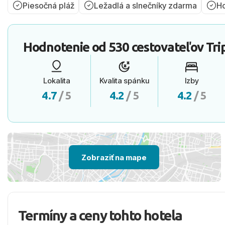
Piesočná pláž
Ležadlá a slnečníky zdarma
Ho
Hodnotenie od
530 cestovateľov
Tri
Lokalita
Kvalita spánku
Izby
4.7
/ 5
4.2
/ 5
4.2
/ 5
Zobraziť na mape
Termíny a ceny tohto hotela