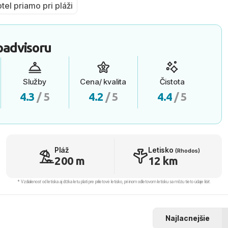
tel priamo pri pláži
padvisoru
Služby
Cena/ kvalita
Čistota
4.3
/ 5
4.2
/ 5
4.4
/ 5
Pláž
Letisko
(Rhodos)
200 m
12 km
* Vzdialenosť od letiska aj dľžka letu platí pre príletové letisko, pri inom odletovom letisku sa môžu tieto údaje líšiť.
Najlacnejšie