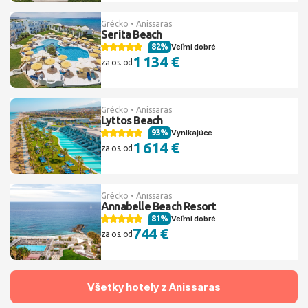
Grécko • Anissaras
Serita Beach
82%
Veľmi dobré
1 134 €
za os. od
Grécko • Anissaras
Lyttos Beach
93%
Vynikajúce
1 614 €
za os. od
Grécko • Anissaras
Annabelle Beach Resort
81%
Veľmi dobré
744 €
za os. od
Všetky hotely z Anissaras