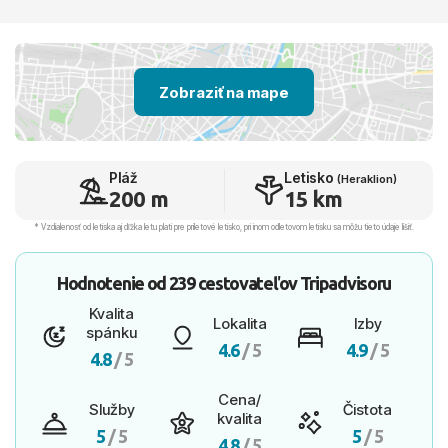
Zobraziť na mape
Pláž
Letisko
(Heraklion)
200 m
15 km
* Vzdialenosť od letiska aj dľžka letu platí pre príletové letisko, pri inom odletovom letisku sa môžu tieto údaje líšiť.
Hodnotenie od
239 cestovateľov
Tripadvisoru
Kvalita
Lokalita
Izby
spánku
4.6
/ 5
4.9
/ 5
4.8
/ 5
Cena/
Služby
Čistota
kvalita
5
/ 5
5
/ 5
4.8
/ 5