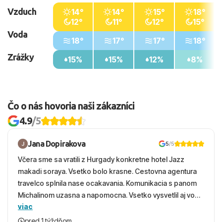
Vzduch
14°
14°
15°
18°
12°
11°
12°
15°
Voda
18°
17°
17°
18°
Zrážky
15%
15%
12%
8%
Čo o nás hovoria naši zákazníci
4.9
/5
Jana Dopirakova
5
/5
Včera sme sa vratili z Hurgady konkretne hotel Jazz
makadi soraya. Vsetko bolo krasne. Cestovna agentura
travelco splnila nase ocakavania. Komunikacia s panom
Michalinom uzasna a napomocna. Vsetko vysvetlil aj vo
viac
vecernych hodinach zaco sa ospravedlnujem. Hotel
krasny, cisty. Sluzby top. Strava, prostredie, more,
pred 1 týždňom