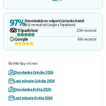
97%
Dovolenkárov odporúča tento hotel
(653 recenzií od Google a Tripadvisor)
Tripadvisor
239 recenzií
Google
414 recenzií
Rýchle tipy od nás
Dovolenka Grécko 2026
Last minute Grécko 2026
Dovolenka Kréta 2026
Last minute Kréta 2026