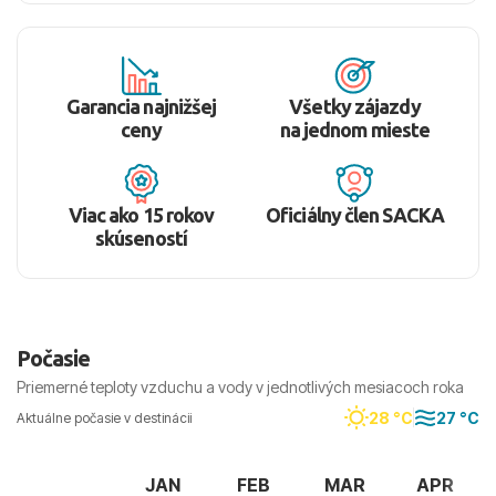
Garancia najnižšej
Všetky zájazdy
ceny
na jednom mieste
Viac ako 15 rokov
Oficiálny člen SACKA
skúseností
Počasie
Priemerné teploty vzduchu a vody v jednotlivých mesiacoch roka
28 °C
27 °C
Aktuálne počasie v destinácii
JAN
FEB
MAR
APR