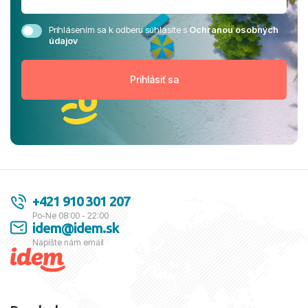
Prihlásením sa k odberu súhlasíte s
Ochranou osobných
údajov
+421 910 301 207
Po-Ne 08:00 - 22:00
idem@idem.sk
Napíšte nám email