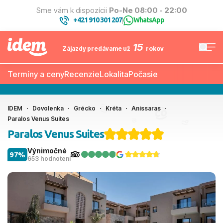
Sme vám k dispozícii
Po-Ne 08:00 - 22:00
+421 910 301 207
WhatsApp
|
15
Zájazdy predávame už
rokov
Termíny a ceny
Recenzie
Lokalita
Počasie
IDEM
Dovolenka
Grécko
Kréta
Anissaras
Paralos Venus Suites
Paralos Venus Suites
Výnimočné
97%
653 hodnotení