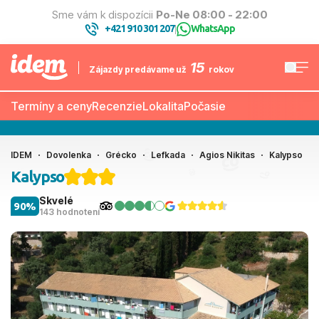
Sme vám k dispozícii
Po-Ne 08:00 - 22:00
+421 910 301 207
WhatsApp
|
15
Zájazdy predávame už
rokov
Termíny a ceny
Recenzie
Lokalita
Počasie
IDEM
Dovolenka
Grécko
Lefkada
Agios Nikitas
Kalypso
Kalypso
Skvelé
90%
143 hodnotení