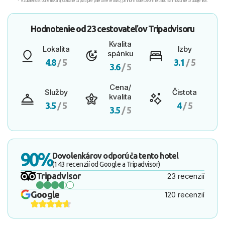
* Vzdialenosť od letiska aj dľžka letu platí pre príletové letisko, pri inom odletovom letisku sa môžu tieto údaje líšiť.
Hodnotenie od
23 cestovateľov
Tripadvisoru
Kvalita
Lokalita
Izby
spánku
4.8
/ 5
3.1
/ 5
3.6
/ 5
Cena/
Služby
Čistota
kvalita
3.5
/ 5
4
/ 5
3.5
/ 5
90%
Dovolenkárov odporúča tento hotel
(143 recenzií od Google a Tripadvisor)
Tripadvisor
23 recenzií
Google
120 recenzií