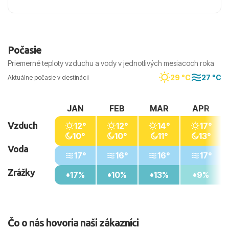
Počasie
Priemerné teploty vzduchu a vody v jednotlivých mesiacoch roka
29 °C
27 °C
Aktuálne počasie v destinácii
JAN
FEB
MAR
APR
Vzduch
12°
12°
14°
17°
10°
10°
11°
13°
Voda
17°
16°
16°
17°
Zrážky
17%
10%
13%
9%
Čo o nás hovoria naši zákazníci