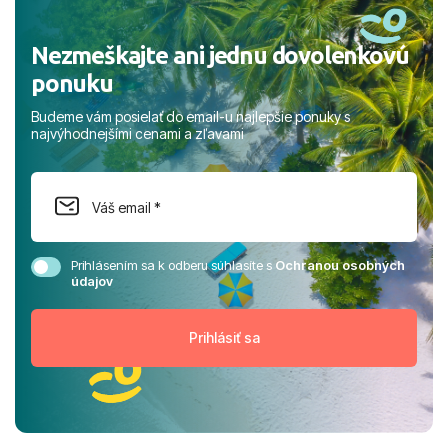
Nezmeškajte ani jednu dovolenkovú
ponuku
Budeme vám posielať do email-u najlepšie ponuky s
najvýhodnejšími cenami a zľavami
Prihlásením sa k odberu súhlasíte s
Ochranou osobných
údajov