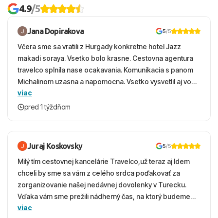
4.9
/5
Jana Dopirakova
5
/5
Včera sme sa vratili z Hurgady konkretne hotel Jazz
makadi soraya. Vsetko bolo krasne. Cestovna agentura
travelco splnila nase ocakavania. Komunikacia s panom
Michalinom uzasna a napomocna. Vsetko vysvetlil aj vo
viac
vecernych hodinach zaco sa ospravedlnujem. Hotel
krasny, cisty. Sluzby top. Strava, prostredie, more,
pred 1 týždňom
snorchlovanie. Dakujeme velmi pekne S pozdravom
Juraj Koskovsky
5
/5
Milý tím cestovnej kancelárie Travelco,už teraz aj Idem
chceli by sme sa vám z celého srdca poďakovať za
zorganizovanie našej nedávnej dovolenky v Turecku.
Vďaka vám sme prežili nádherný čas, na ktorý budeme
viac
ešte dlho s úsmevom spomínať. ​Všetko prebehlo