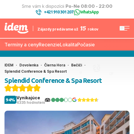
Sme vám k dispozícii
Po-Ne 08:00 - 22:00
+421 910 301 207
WhatsApp
|
15
Zájazdy predávame už
rokov
Termíny a ceny
Recenzie
Lokalita
Počasie
IDEM
Dovolenka
Čierna Hora
Bečiči
Splendid Conference & Spa Resort
Splendid Conference & Spa Resort
Vynikajúce
94%
4335 hodnotení