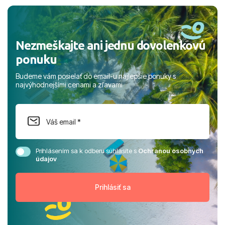
rodinou.
Nezmeškajte ani jednu dovolenkovú
ponuku
Budeme vám posielať do email-u najlepšie ponuky s
najvýhodnejšími cenami a zľavami
Prihlásením sa k odberu súhlasíte s
Ochranou osobných
údajov