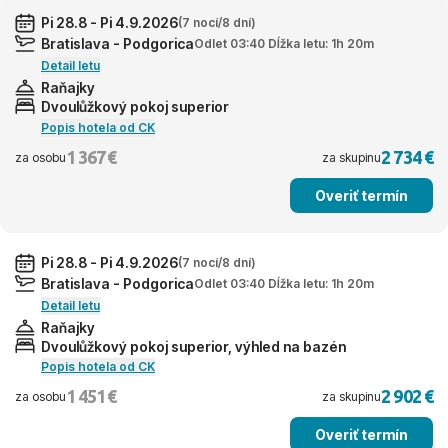
Pi 28.8 - Pi 4.9.2026
(7 nocí/8 dní)
Bratislava - Podgorica
Odlet 03:40 Dĺžka letu: 1h 20m
Detail letu
Raňajky
Dvoulůžkový pokoj superior
Popis hotela od CK
1 367 €
2 734 €
za osobu
za skupinu
Overiť termín
Pi 28.8 - Pi 4.9.2026
(7 nocí/8 dní)
Bratislava - Podgorica
Odlet 03:40 Dĺžka letu: 1h 20m
Detail letu
Raňajky
Dvoulůžkový pokoj superior, výhled na bazén
Popis hotela od CK
1 451 €
2 902 €
za osobu
za skupinu
Overiť termín