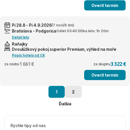
Overiť termín
Pi 28.8 - Pi 4.9.2026
(7 nocí/8 dní)
Bratislava - Podgorica
Odlet 03:40 Dĺžka letu: 1h 20m
Detail letu
Raňajky
Dvoulůžkový pokoj superior Premium, výhled na moře
Popis hotela od CK
1 661 €
3 322 €
za osobu
za skupinu
Overiť termín
1
2
Ďalšia
Rýchle tipy od nás