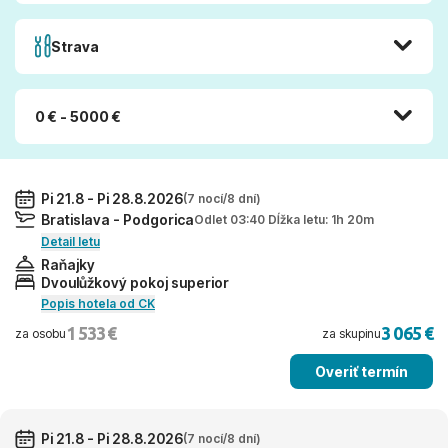
Strava
0 € - 5000 €
Pi 21.8 - Pi 28.8.2026
(7 nocí/8 dní)
Bratislava - Podgorica
Odlet 03:40 Dĺžka letu: 1h 20m
Detail letu
Raňajky
Dvoulůžkový pokoj superior
Popis hotela od CK
1 533 €
3 065 €
za osobu
za skupinu
Overiť termín
Pi 21.8 - Pi 28.8.2026
(7 nocí/8 dní)