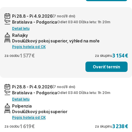
Pi 28.8 - Pi 4.9.2026
(7 nocí/8 dní)
Bratislava - Podgorica
Odlet 03:40 Dĺžka letu: 1h 20m
Detail letu
Raňajky
Dvoulůžkový pokoj superior, výhled na moře
Popis hotela od CK
1 577 €
3 154 €
za osobu
za skupinu
Overiť termín
Pi 28.8 - Pi 4.9.2026
(7 nocí/8 dní)
Bratislava - Podgorica
Odlet 03:40 Dĺžka letu: 1h 20m
Detail letu
Polpenzia
Dvoulůžkový pokoj superior
Popis hotela od CK
1 619 €
3 238 €
za osobu
za skupinu