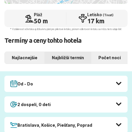
Pláž
Letisko
(Tivat)
50 m
17 km
* Vzdialenosť od letiska aj dľžka letu platí pre príletové letisko, pri inom odletovom letisku sa môžu tieto údaje líšiť.
Termíny a ceny tohto hotela
Najlacnejšie
Najbližší termín
Počet nocí
Od - Do
2 dospelí, 0 deti
Bratislava, Košice, Piešťany, Poprad