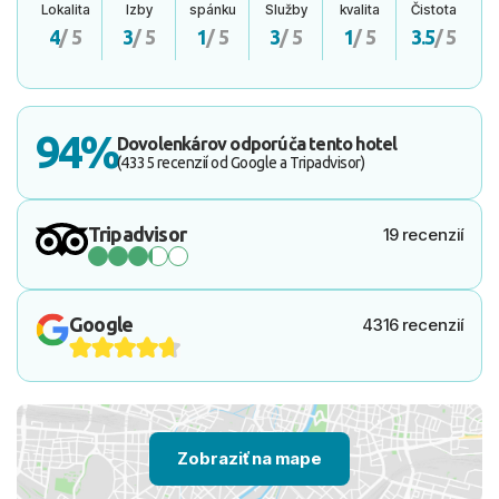
Lokalita
Izby
spánku
Služby
kvalita
Čistota
4
/ 5
3
/ 5
1
/ 5
3
/ 5
1
/ 5
3.5
/ 5
94%
Dovolenkárov odporúča tento hotel
(4335 recenzií od Google a Tripadvisor)
Tripadvisor
19 recenzií
Google
4316 recenzií
Zobraziť na mape