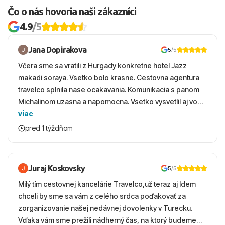
Čo o nás hovoria naši zákazníci
4.9
/5
Jana Dopirakova
5
/5
Včera sme sa vratili z Hurgady konkretne hotel Jazz
makadi soraya. Vsetko bolo krasne. Cestovna agentura
travelco splnila nase ocakavania. Komunikacia s panom
Michalinom uzasna a napomocna. Vsetko vysvetlil aj vo
viac
vecernych hodinach zaco sa ospravedlnujem. Hotel
krasny, cisty. Sluzby top. Strava, prostredie, more,
pred 1 týždňom
snorchlovanie. Dakujeme velmi pekne S pozdravom
Juraj Koskovsky
5
/5
Milý tím cestovnej kancelárie Travelco,už teraz aj Idem
chceli by sme sa vám z celého srdca poďakovať za
zorganizovanie našej nedávnej dovolenky v Turecku.
Vďaka vám sme prežili nádherný čas, na ktorý budeme