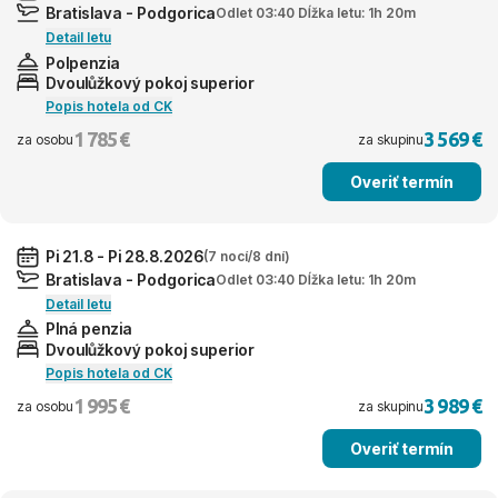
Bratislava - Podgorica
Odlet 03:40 Dĺžka letu: 1h 20m
Detail letu
Polpenzia
Dvoulůžkový pokoj superior
Popis hotela od CK
1 785 €
3 569 €
za osobu
za skupinu
Overiť termín
Pi 21.8 - Pi 28.8.2026
(7 nocí/8 dní)
Bratislava - Podgorica
Odlet 03:40 Dĺžka letu: 1h 20m
Detail letu
Plná penzia
Dvoulůžkový pokoj superior
Popis hotela od CK
1 995 €
3 989 €
za osobu
za skupinu
Overiť termín