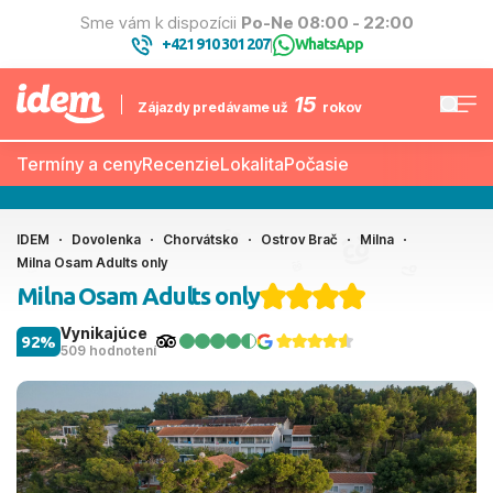
Sme vám k dispozícii
Po-Ne 08:00 - 22:00
+421 910 301 207
WhatsApp
|
15
Zájazdy predávame už
rokov
Termíny a ceny
Recenzie
Lokalita
Počasie
IDEM
Dovolenka
Chorvátsko
Ostrov Brač
Milna
Milna Osam Adults only
Milna Osam Adults only
Vynikajúce
92%
509 hodnotení