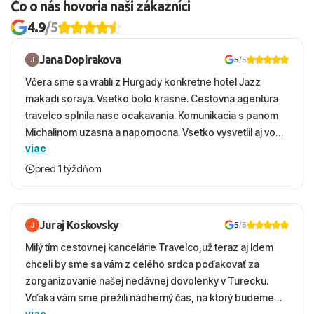
Čo o nás hovoria naši zákazníci
4.9
/5
Jana Dopirakova
5
/5
Včera sme sa vratili z Hurgady konkretne hotel Jazz
makadi soraya. Vsetko bolo krasne. Cestovna agentura
travelco splnila nase ocakavania. Komunikacia s panom
Michalinom uzasna a napomocna. Vsetko vysvetlil aj vo
viac
vecernych hodinach zaco sa ospravedlnujem. Hotel
krasny, cisty. Sluzby top. Strava, prostredie, more,
pred 1 týždňom
snorchlovanie. Dakujeme velmi pekne S pozdravom
Juraj Koskovsky
5
/5
Milý tím cestovnej kancelárie Travelco,už teraz aj Idem
chceli by sme sa vám z celého srdca poďakovať za
zorganizovanie našej nedávnej dovolenky v Turecku.
Vďaka vám sme prežili nádherný čas, na ktorý budeme
viac