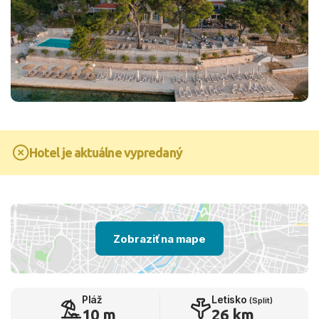
Hotel je aktuálne vypredaný
Zobraziť na mape
Pláž
Letisko
(Split)
10 m
26 km