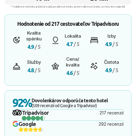
* Vzdialenosť od letiska aj dľžka letu platí pre príletové letisko, pri inom odletovom letisku sa môžu tieto údaje líšiť.
Hodnotenie od
217 cestovateľov
Tripadvisoru
Kvalita
Lokalita
Izby
spánku
4.7
/ 5
4.9
/ 5
4.9
/ 5
Cena/
Služby
Čistota
kvalita
4.8
/ 5
4.9
/ 5
4.6
/ 5
92%
Dovolenkárov odporúča tento hotel
(509 recenzií od Google a Tripadvisor)
Tripadvisor
217 recenzií
Google
292 recenzií