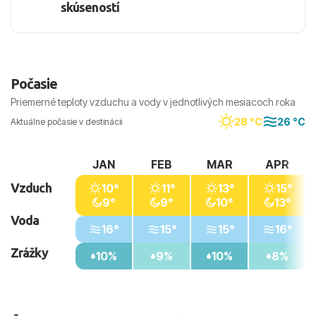
skúseností
Počasie
Priemerné teploty vzduchu a vody v jednotlivých mesiacoch roka
28 °C
26 °C
Aktuálne počasie v destinácii
JAN
FEB
MAR
APR
Vzduch
10°
11°
13°
15°
9°
9°
10°
13°
Voda
16°
15°
15°
16°
Zrážky
10%
9%
10%
8%