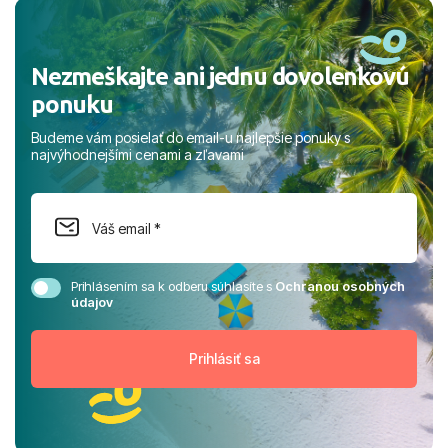
rodinou.
Nezmeškajte ani jednu dovolenkovú
ponuku
Budeme vám posielať do email-u najlepšie ponuky s
najvýhodnejšími cenami a zľavami
Prihlásením sa k odberu súhlasíte s
Ochranou osobných
údajov