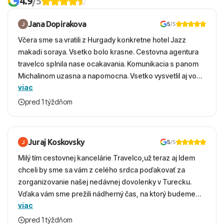
4.9
/5
Jana Dopirakova
5
/5
Včera sme sa vratili z Hurgady konkretne hotel Jazz
makadi soraya. Vsetko bolo krasne. Cestovna agentura
travelco splnila nase ocakavania. Komunikacia s panom
Michalinom uzasna a napomocna. Vsetko vysvetlil aj vo
viac
vecernych hodinach zaco sa ospravedlnujem. Hotel
krasny, cisty. Sluzby top. Strava, prostredie, more,
pred 1 týždňom
snorchlovanie. Dakujeme velmi pekne S pozdravom
Juraj Koskovsky
5
/5
Milý tím cestovnej kancelárie Travelco,už teraz aj Idem
chceli by sme sa vám z celého srdca poďakovať za
zorganizovanie našej nedávnej dovolenky v Turecku.
Vďaka vám sme prežili nádherný čas, na ktorý budeme
viac
ešte dlho s úsmevom spomínať. ​Všetko prebehlo
absolútne hladko – od prvotného výberu zájazdu, cez
pred 1 týždňom