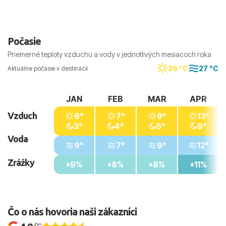
rezortu môže byť výrazný. Centrum je živšie a
turistickejšie, zatiaľ čo okrajové časti bývajú
vhodnejšie pre pokojnejší pobyt.
Počasie
Priemerné teploty vzduchu a vody v jednotlivých mesiacoch roka
26 °C
27 °C
Aktuálne počasie v destinácii
JAN
FEB
MAR
APR
Vzduch
6°
7°
9°
13°
3°
4°
5°
9°
Voda
9°
7°
9°
12°
Zrážky
9%
8%
8%
11%
Čo o nás hovoria naši zákazníci