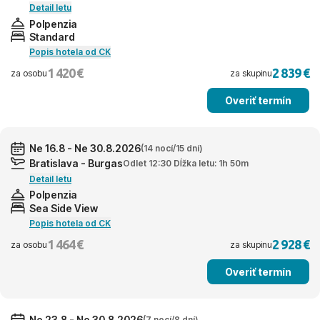
Detail letu
Polpenzia
Standard
Popis hotela od CK
1 420 €
2 839 €
za osobu
za skupinu
Overiť termín
Ne 16.8 - Ne 30.8.2026
(14 nocí/15 dní)
Bratislava - Burgas
Odlet 12:30 Dĺžka letu: 1h 50m
Detail letu
Polpenzia
Sea Side View
Popis hotela od CK
1 464 €
2 928 €
za osobu
za skupinu
Overiť termín
Ne 23.8 - Ne 30.8.2026
(7 nocí/8 dní)