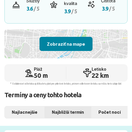
Služby
Čistota
kvalita
3.6
/ 5
3.9
/ 5
3.9
/ 5
Zobraziť na mape
Pláž
Letisko
50 m
22 km
* Vzdialenosť od letiska aj dľžka letu platí pre príletové letisko, pri inom odletovom letisku sa môžu tieto údaje líšiť.
Termíny a ceny tohto hotela
Najlacnejšie
Najbližší termín
Počet nocí