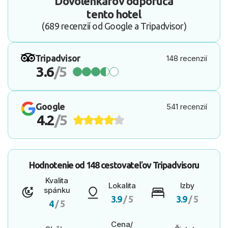
Dovolenkárov odporúča
tento hotel
(689 recenzií od Google a Tripadvisor)
Tripadvisor
148 recenzií
3.6
/5
Google
541 recenzií
4.2
/5
Hodnotenie od
148 cestovateľov
Tripadvisoru
Kvalita
Lokalita
Izby
spánku
3.9
/ 5
3.9
/ 5
4
/ 5
Cena/