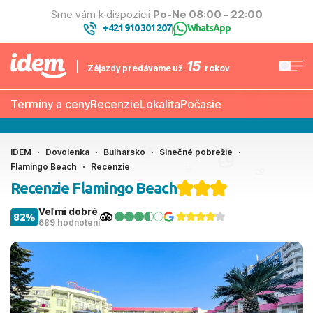
Sme vám k dispozícii
Po-Ne 08:00 - 22:00
+421 910 301 207
WhatsApp
|
15
Zájazdy predávame už
rokov
Termíny a ceny
Recenzie
Lokalita
Počasie
IDEM
Dovolenka
Bulharsko
Slnečné pobrežie
Flamingo Beach
Recenzie
Recenzie Flamingo Beach
Veľmi dobré
82%
689 hodnotení