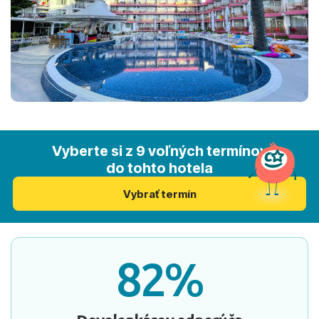
Vyberte si z 9 voľných termínov
do tohto hotela
Vybrať termín
82%