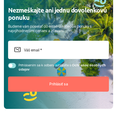
Nezmeškajte ani jednu dovolenkovú
ponuku
Budeme vám posielať do email-u najlepšie ponuky s
najvýhodnejšími cenami a zľavami
Prihlásením sa k odberu súhlasíte s
Ochranou osobných
údajov